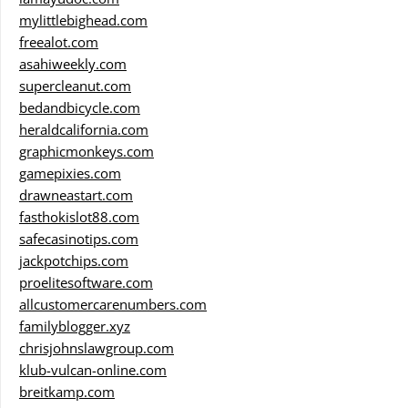
mylittlebighead.com
freealot.com
asahiweekly.com
supercleanut.com
bedandbicycle.com
heraldcalifornia.com
graphicmonkeys.com
gamepixies.com
drawneastart.com
fasthokislot88.com
safecasinotips.com
jackpotchips.com
proelitesoftware.com
allcustomercarenumbers.com
familyblogger.xyz
chrisjohnslawgroup.com
klub-vulcan-online.com
breitkamp.com