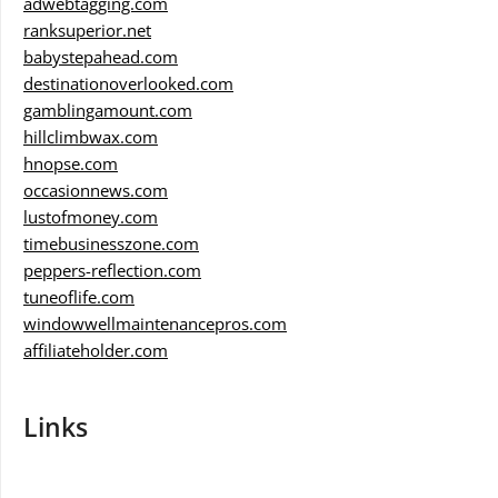
adwebtagging.com
ranksuperior.net
babystepahead.com
destinationoverlooked.com
gamblingamount.com
hillclimbwax.com
hnopse.com
occasionnews.com
lustofmoney.com
timebusinesszone.com
peppers-reflection.com
tuneoflife.com
windowwellmaintenancepros.com
affiliateholder.com
Links