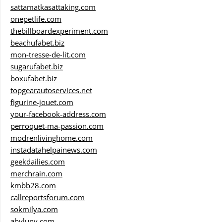
sattamatkasattaking.com
onepetlife.com
thebillboardexperiment.com
beachufabet.biz
mon-tresse-de-lit.com
sugarufabet.biz
boxufabet.biz
topgearautoservices.net
figurine-jouet.com
your-facebook-address.com
perroquet-ma-passion.com
modrenlivinghome.com
instadatahelpainews.com
geekdailies.com
merchrain.com
kmbb28.com
callreportsforum.com
sokmilya.com
abyluny.com