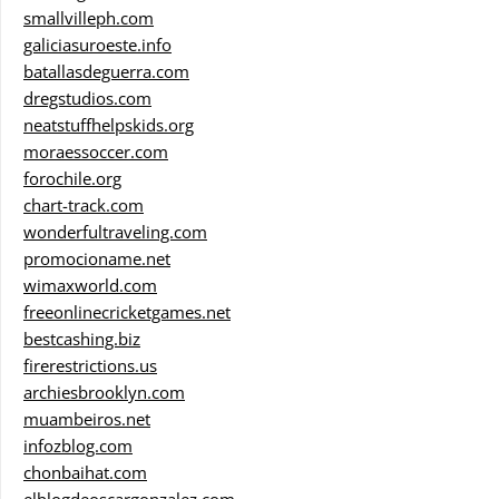
smallvilleph.com
galiciasuroeste.info
batallasdeguerra.com
dregstudios.com
neatstuffhelpskids.org
moraessoccer.com
forochile.org
chart-track.com
wonderfultraveling.com
promocioname.net
wimaxworld.com
freeonlinecricketgames.net
bestcashing.biz
firerestrictions.us
archiesbrooklyn.com
muambeiros.net
infozblog.com
chonbaihat.com