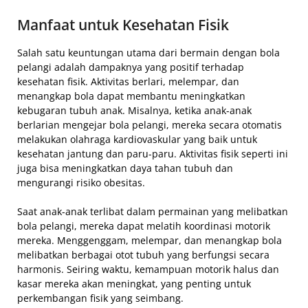
Manfaat untuk Kesehatan Fisik
Salah satu keuntungan utama dari bermain dengan bola
pelangi adalah dampaknya yang positif terhadap
kesehatan fisik. Aktivitas berlari, melempar, dan
menangkap bola dapat membantu meningkatkan
kebugaran tubuh anak. Misalnya, ketika anak-anak
berlarian mengejar bola pelangi, mereka secara otomatis
melakukan olahraga kardiovaskular yang baik untuk
kesehatan jantung dan paru-paru. Aktivitas fisik seperti ini
juga bisa meningkatkan daya tahan tubuh dan
mengurangi risiko obesitas.
Saat anak-anak terlibat dalam permainan yang melibatkan
bola pelangi, mereka dapat melatih koordinasi motorik
mereka. Menggenggam, melempar, dan menangkap bola
melibatkan berbagai otot tubuh yang berfungsi secara
harmonis. Seiring waktu, kemampuan motorik halus dan
kasar mereka akan meningkat, yang penting untuk
perkembangan fisik yang seimbang.