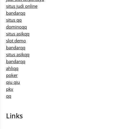
situs judi online
bandarqq
situs qq
dominoqq
situs asikqq
slot demo
bandarqq
situs asikqq
bandarqq
ahliqq
poker
qiu qiu
pkv
qq
Links