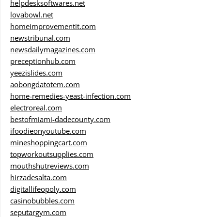
helpdesksoftwares.net
lovabowl.net
homeimprovementit.com
newstribunal.com
newsdailymagazines.com
preceptionhub.com
yeezislides.com
aobongdatotem.com
home-remedies-yeast-infection.com
electroreal.com
bestofmiami-dadecounty.com
ifoodieonyoutube.com
mineshoppingcart.com
topworkoutsupplies.com
mouthshutreviews.com
hirzadesalta.com
digitallifeopoly.com
casinobubbles.com
seputargym.com