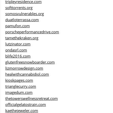
tripleyresidence.com
softtorrents.org
somosvulnerables.org
duatloterrassa.com
pamufon.com
porscheperformancedrive.com
tamethekraken.org
lutzinator.com
ondasrl.com
blife2016.com
glutenfreesnowboarder.com
lizmorrowdesign.com
healwithcannabidiol.com
kioskpages.com
trianglecurry.com
imagedum.com
thetowerswellnessretreat.com
officialgelatostrain.com
kaethejeweler.com