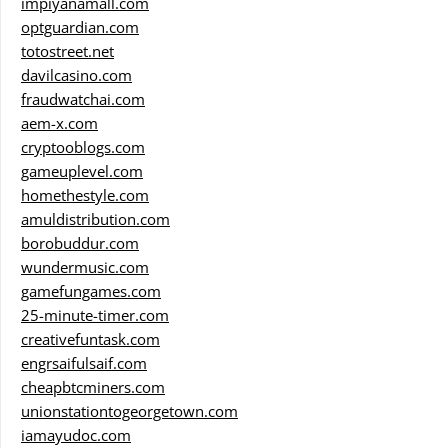
impiyanamall.com
optguardian.com
totostreet.net
davilcasino.com
fraudwatchai.com
aem-x.com
cryptooblogs.com
gameuplevel.com
homethestyle.com
amuldistribution.com
borobuddur.com
wundermusic.com
gamefungames.com
25-minute-timer.com
creativefuntask.com
engrsaifulsaif.com
cheapbtcminers.com
unionstationtogeorgetown.com
iamayudoc.com