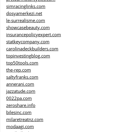
simracinglinks.com
dosyamerkezi.net
le-surrealisme.com
showcasebeauty.com
insurancepolicyexpert.com
statkeycompany.com
carolinadeckbuilders.com
topinvestingblog.com
top50tools.com
the-rep.com
saltyfranks.com
annerani.com
jazzatude.com
0022pa.com
zeroshare.info
bilesinc.com
milaretreatnz.com
modaagi.com