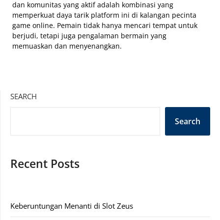
dan komunitas yang aktif adalah kombinasi yang
memperkuat daya tarik platform ini di kalangan pecinta
game online. Pemain tidak hanya mencari tempat untuk
berjudi, tetapi juga pengalaman bermain yang
memuaskan dan menyenangkan.
SEARCH
Search
Recent Posts
Keberuntungan Menanti di Slot Zeus