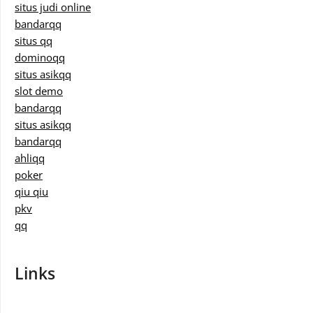
situs judi online
bandarqq
situs qq
dominoqq
situs asikqq
slot demo
bandarqq
situs asikqq
bandarqq
ahliqq
poker
qiu qiu
pkv
qq
Links