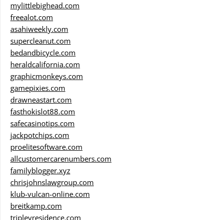
mylittlebighead.com
freealot.com
asahiweekly.com
supercleanut.com
bedandbicycle.com
heraldcalifornia.com
graphicmonkeys.com
gamepixies.com
drawneastart.com
fasthokislot88.com
safecasinotips.com
jackpotchips.com
proelitesoftware.com
allcustomercarenumbers.com
familyblogger.xyz
chrisjohnslawgroup.com
klub-vulcan-online.com
breitkamp.com
tripleyresidence.com