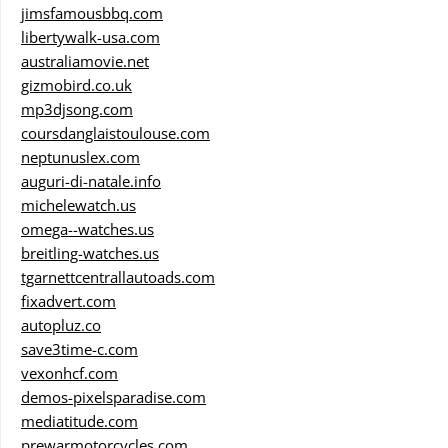
jimsfamousbbq.com
libertywalk-usa.com
australiamovie.net
gizmobird.co.uk
mp3djsong.com
coursdanglaistoulouse.com
neptunuslex.com
auguri-di-natale.info
michelewatch.us
omega--watches.us
breitling-watches.us
tgarnettcentrallautoads.com
fixadvert.com
autopluz.co
save3time-c.com
vexonhcf.com
demos-pixelsparadise.com
mediatitude.com
prewarmotorcycles.com