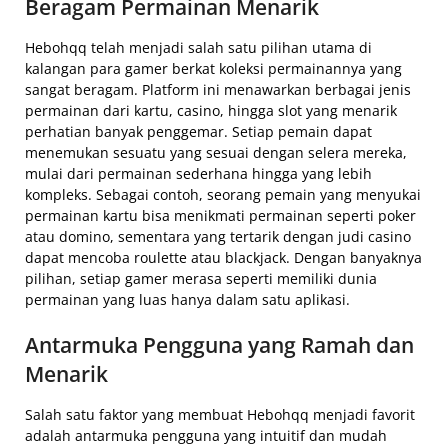
Beragam Permainan Menarik
Hebohqq telah menjadi salah satu pilihan utama di
kalangan para gamer berkat koleksi permainannya yang
sangat beragam. Platform ini menawarkan berbagai jenis
permainan dari kartu, casino, hingga slot yang menarik
perhatian banyak penggemar. Setiap pemain dapat
menemukan sesuatu yang sesuai dengan selera mereka,
mulai dari permainan sederhana hingga yang lebih
kompleks. Sebagai contoh, seorang pemain yang menyukai
permainan kartu bisa menikmati permainan seperti poker
atau domino, sementara yang tertarik dengan judi casino
dapat mencoba roulette atau blackjack. Dengan banyaknya
pilihan, setiap gamer merasa seperti memiliki dunia
permainan yang luas hanya dalam satu aplikasi.
Antarmuka Pengguna yang Ramah dan
Menarik
Salah satu faktor yang membuat Hebohqq menjadi favorit
adalah antarmuka pengguna yang intuitif dan mudah