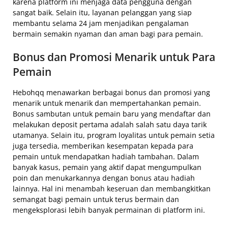
karena platform ini menjaga data pengguna dengan
sangat baik. Selain itu, layanan pelanggan yang siap
membantu selama 24 jam menjadikan pengalaman
bermain semakin nyaman dan aman bagi para pemain.
Bonus dan Promosi Menarik untuk Para
Pemain
Hebohqq menawarkan berbagai bonus dan promosi yang
menarik untuk menarik dan mempertahankan pemain.
Bonus sambutan untuk pemain baru yang mendaftar dan
melakukan deposit pertama adalah salah satu daya tarik
utamanya. Selain itu, program loyalitas untuk pemain setia
juga tersedia, memberikan kesempatan kepada para
pemain untuk mendapatkan hadiah tambahan. Dalam
banyak kasus, pemain yang aktif dapat mengumpulkan
poin dan menukarkannya dengan bonus atau hadiah
lainnya. Hal ini menambah keseruan dan membangkitkan
semangat bagi pemain untuk terus bermain dan
mengeksplorasi lebih banyak permainan di platform ini.