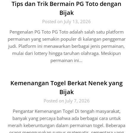
Tips dan Trik Bermain PG Toto dengan
Bijak
Posted on July 13, 2026
Pengenalan PG Toto PG Toto adalah salah satu platform
permainan yang semakin populer di kalangan penggemar
judi. Platform ini menawarkan berbagai jenis permainan,
mulai dari lottery hingga taruhan olahraga. Meskipun
permainan ini…
Kemenangan Togel Berkat Nenek yang
Bijak
Posted on July 7, 2026
Pengantar Kemenangan Togel Di tengah masyarakat,
banyak yang percaya bahwa ada berbagai cara untuk
meraih keberuntungan dalam permainan togel. Beberapa
orang menggunakan rumus matematis, sementara yang