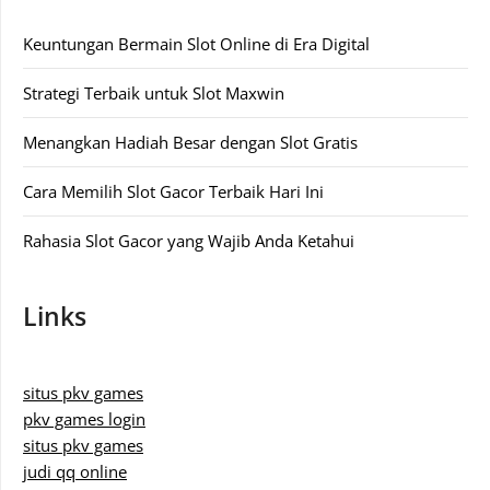
Keuntungan Bermain Slot Online di Era Digital
Strategi Terbaik untuk Slot Maxwin
Menangkan Hadiah Besar dengan Slot Gratis
Cara Memilih Slot Gacor Terbaik Hari Ini
Rahasia Slot Gacor yang Wajib Anda Ketahui
Links
situs pkv games
pkv games login
situs pkv games
judi qq online