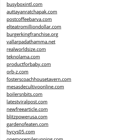
busyboxintl.com
auttayanratchapak.com
postcoffeebarva.com
elteatromilliondollar.com
burgerkingfranchise.org
vallarpadathamma.net
realworldsize.com
teknolama.com
productforbaby.com
orb-z.com
fosterscoachhousetavern.com
mesasdecultivoonline.com
boilersnbits.com
latestviralpost.com
newfreearticle.com
blitzpowerusa.com
gardenofeaten.com
hycys05.com
onemoremilerunning.com