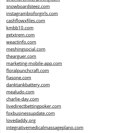
snowboardsteez.com
instagrambioforgirls.com
cashflowxfiles.com
kmbb10.com
getxtrem.com
weactinfo.com
meshingsocial.com
thearguer.com
marketing-mobile-app.com
floralpunchcraft.com
fiasone.com
danktankbattery.com
mealudo.com
charlie-day.com
livedirectbettingpoker.com
foxbusinessupdate.com
lovedaddy.org
integrativemedicalmassageplano.com