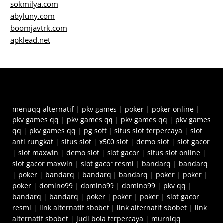
sokmilya.com
abyluny.com
boomjavtrk.com
apklead.net
menuqq alternatif
|
pkv games
|
poker
|
poker online
|
pkv games qq
|
pkv games qq
|
pkv games qq
|
pkv games
qq
|
pkv games qq
|
pg soft
|
situs slot terpercaya
|
slot
anti rungkat
|
situs slot
|
x500 slot
|
demo slot
|
slot gacor
|
slot maxwin
|
demo slot
|
slot gacor
|
situs slot online
|
slot gacor maxwin
|
slot gacor resmi
|
bandarq
|
bandarq
|
poker
|
bandarq
|
bandarq
|
bandarq
|
poker
|
poker
|
poker
|
domino99
|
domino99
|
domino99
|
pkv qq
|
bandarq
|
bandarq
|
poker
|
poker
|
poker
|
slot gacor
resmi
|
link alternatif sbobet
|
link alternatif sbobet
|
link
alternatif sbobet
|
judi bola terpercaya
|
murniqq