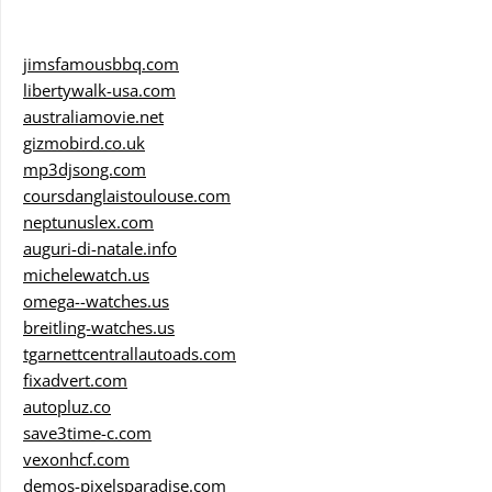
jimsfamousbbq.com
libertywalk-usa.com
australiamovie.net
gizmobird.co.uk
mp3djsong.com
coursdanglaistoulouse.com
neptunuslex.com
auguri-di-natale.info
michelewatch.us
omega--watches.us
breitling-watches.us
tgarnettcentrallautoads.com
fixadvert.com
autopluz.co
save3time-c.com
vexonhcf.com
demos-pixelsparadise.com