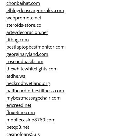
chonbaihat.com
elblogdeoscargonzalez.com
webpromote.net
steroids-store.co
arteydecoracion.net
fithog.com
bestlaptopbestmonitor.com
georginaryland.com
roseandbasil.com
thewhitewhitelights.com
atdhe.ws
heckrodtwetland.org
halfheardinthestillness.com
mybestmassagechair.com
ericreed.net
fluxetine.com
mobilecasino8760.com
betqq3.net
casinoloans5.us