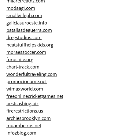
milaretreatnz.com
modaagi.com
smallvilleph.com
galiciasuroeste.info
batallasdeguerra.com
dregstudios.com
neatstuffhelpskids.org
moraessoccer.com
forochile.org
chart-track.com
wonderfultraveling.com
promocioname.net
wimaxworld.com
freeonlinecricketgames.net
bestcashing.biz
firerestrictions.us
archiesbrooklyn.com
muambeiros.net
infozblog.com