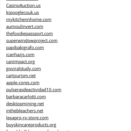
CasinoAuction.us
kipooglecouk.us
mykitchennhome.com
aumoulinvert.com
thefoodiepassport.com
superwindowproject.com
papibakigrafo.com
icanhazjs.com
canimpact.org
goviralstudy.com
cartourism.net
apple-cores.com
pulserasdeactividad10.com
barbaracarlotti.com
desktopmining.net
inthebleachers.net
lexapro-rx-store.com
buyskincareproducts.org