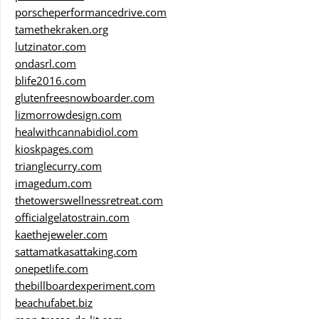
porscheperformancedrive.com
tamethekraken.org
lutzinator.com
ondasrl.com
blife2016.com
glutenfreesnowboarder.com
lizmorrowdesign.com
healwithcannabidiol.com
kioskpages.com
trianglecurry.com
imagedum.com
thetowerswellnessretreat.com
officialgelatostrain.com
kaethejeweler.com
sattamatkasattaking.com
onepetlife.com
thebillboardexperiment.com
beachufabet.biz