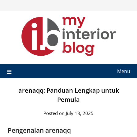
Skip
to
content
Menu
arenaqq: Panduan Lengkap untuk
Pemula
Posted on July 18, 2025
Pengenalan arenaqq