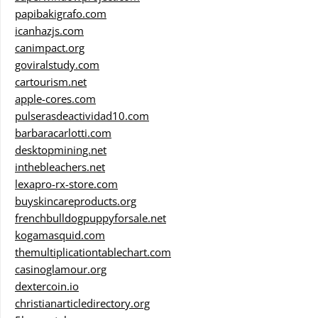
papibakigrafo.com
icanhazjs.com
canimpact.org
goviralstudy.com
cartourism.net
apple-cores.com
pulserasdeactividad10.com
barbaracarlotti.com
desktopmining.net
inthebleachers.net
lexapro-rx-store.com
buyskincareproducts.org
frenchbulldogpuppyforsale.net
kogamasquid.com
themultiplicationtablechart.com
casinoglamour.org
dextercoin.io
christianarticledirectory.org