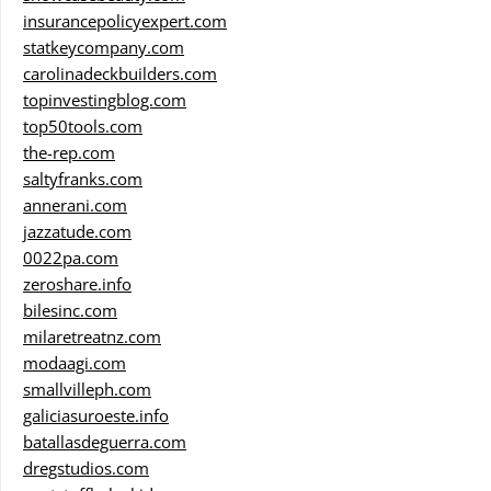
insurancepolicyexpert.com
statkeycompany.com
carolinadeckbuilders.com
topinvestingblog.com
top50tools.com
the-rep.com
saltyfranks.com
annerani.com
jazzatude.com
0022pa.com
zeroshare.info
bilesinc.com
milaretreatnz.com
modaagi.com
smallvilleph.com
galiciasuroeste.info
batallasdeguerra.com
dregstudios.com