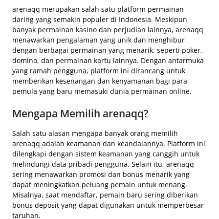
arenaqq merupakan salah satu platform permainan
daring yang semakin populer di Indonesia. Meskipun
banyak permainan kasino dan perjudian lainnya, arenaqq
menawarkan pengalaman yang unik dan menghibur
dengan berbagai permainan yang menarik, seperti poker,
domino, dan permainan kartu lainnya. Dengan antarmuka
yang ramah pengguna, platform ini dirancang untuk
memberikan kesenangan dan kenyamanan bagi para
pemula yang baru memasuki dunia permainan online.
Mengapa Memilih arenaqq?
Salah satu alasan mengapa banyak orang memilih
arenaqq adalah keamanan dan keandalannya. Platform ini
dilengkapi dengan sistem keamanan yang canggih untuk
melindungi data pribadi pengguna. Selain itu, arenaqq
sering menawarkan promosi dan bonus menarik yang
dapat meningkatkan peluang pemain untuk menang.
Misalnya, saat mendaftar, pemain baru sering diberikan
bonus deposit yang dapat digunakan untuk memperbesar
taruhan.