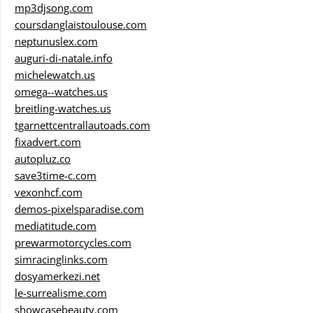
mp3djsong.com
coursdanglaistoulouse.com
neptunuslex.com
auguri-di-natale.info
michelewatch.us
omega--watches.us
breitling-watches.us
tgarnettcentrallautoads.com
fixadvert.com
autopluz.co
save3time-c.com
vexonhcf.com
demos-pixelsparadise.com
mediatitude.com
prewarmotorcycles.com
simracinglinks.com
dosyamerkezi.net
le-surrealisme.com
showcasebeauty.com