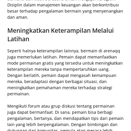
Disiplin dalam manajemen keuangan akan berkontribusi
besar terhadap pengalaman bermain yang menyenangkan
dan aman.
Meningkatkan Keterampilan Melalui
Latihan
Seperti halnya keterampilan lainnya, bermain di arenaqq
juga memerlukan latihan. Pemain dapat memanfaatkan
mode permainan gratis yang tersedia untuk meningkatkan
keterampilan mereka tanpa mempertaruhkan uang.
Dengan berlatih, pemain dapat mengasah kemampuan
mereka, beradaptasi dengan berbagai situasi, dan
meningkatkan pemahaman mereka terhadap strategi
permainan.
Mengikuti forum atau grup diskusi tentang permainan
juga dapat bermanfaat. Di sana, pemain bisa berbagi
pengalaman, bertanya, dan mendapatkan tips dari pemain
lain yang lebih berpengalaman. Dengan bimbingan dan
dukungan dari komunitas, pemula akan merasa lebih