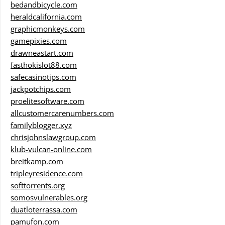
bedandbicycle.com
heraldcalifornia.com
graphicmonkeys.com
gamepixies.com
drawneastart.com
fasthokislot88.com
safecasinotips.com
jackpotchips.com
proelitesoftware.com
allcustomercarenumbers.com
familyblogger.xyz
chrisjohnslawgroup.com
klub-vulcan-online.com
breitkamp.com
tripleyresidence.com
softtorrents.org
somosvulnerables.org
duatloterrassa.com
pamufon.com