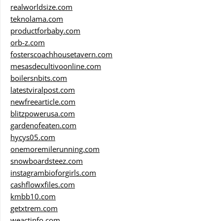
realworldsize.com
teknolama.com
productforbaby.com
orb-z.com
fosterscoachhousetavern.com
mesasdecultivoonline.com
boilersnbits.com
latestviralpost.com
newfreearticle.com
blitzpowerusa.com
gardenofeaten.com
hycys05.com
onemoremilerunning.com
snowboardsteez.com
instagrambioforgirls.com
cashflowxfiles.com
kmbb10.com
getxtrem.com
weactinfo.com