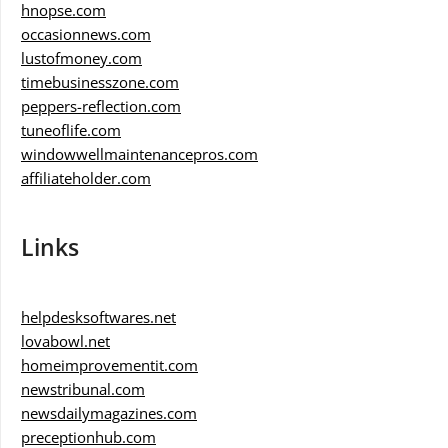
hnopse.com
occasionnews.com
lustofmoney.com
timebusinesszone.com
peppers-reflection.com
tuneoflife.com
windowwellmaintenancepros.com
affiliateholder.com
Links
helpdesksoftwares.net
lovabowl.net
homeimprovementit.com
newstribunal.com
newsdailymagazines.com
preceptionhub.com