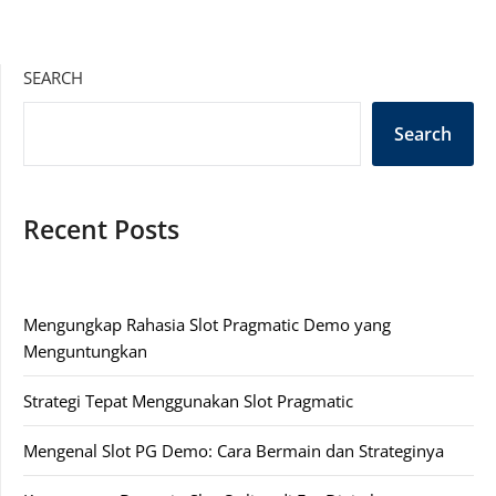
SEARCH
Search
Recent Posts
Mengungkap Rahasia Slot Pragmatic Demo yang
Menguntungkan
Strategi Tepat Menggunakan Slot Pragmatic
Mengenal Slot PG Demo: Cara Bermain dan Strateginya