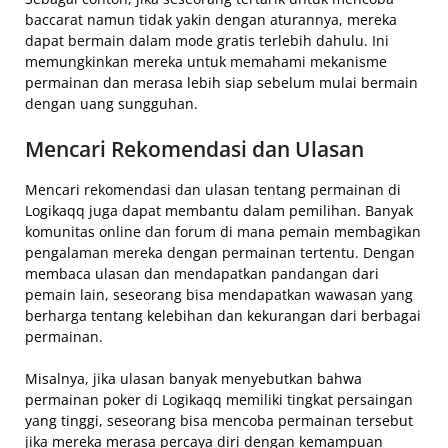
baccarat namun tidak yakin dengan aturannya, mereka
dapat bermain dalam mode gratis terlebih dahulu. Ini
memungkinkan mereka untuk memahami mekanisme
permainan dan merasa lebih siap sebelum mulai bermain
dengan uang sungguhan.
Mencari Rekomendasi dan Ulasan
Mencari rekomendasi dan ulasan tentang permainan di
Logikaqq juga dapat membantu dalam pemilihan. Banyak
komunitas online dan forum di mana pemain membagikan
pengalaman mereka dengan permainan tertentu. Dengan
membaca ulasan dan mendapatkan pandangan dari
pemain lain, seseorang bisa mendapatkan wawasan yang
berharga tentang kelebihan dan kekurangan dari berbagai
permainan.
Misalnya, jika ulasan banyak menyebutkan bahwa
permainan poker di Logikaqq memiliki tingkat persaingan
yang tinggi, seseorang bisa mencoba permainan tersebut
jika mereka merasa percaya diri dengan kemampuan