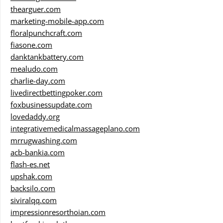
thearguer.com
marketing-mobile-app.com
floralpunchcraft.com
fiasone.com
danktankbattery.com
mealudo.com
charlie-day.com
livedirectbettingpoker.com
foxbusinessupdate.com
lovedaddy.org
integrativemedicalmassageplano.com
mrrugwashing.com
acb-bankia.com
flash-es.net
upshak.com
backsilo.com
siviralqq.com
impressionresorthoian.com