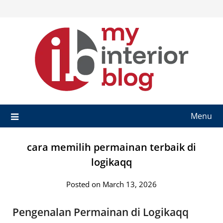
Skip
to
content
Menu
cara memilih permainan terbaik di
logikaqq
Posted on March 13, 2026
Pengenalan Permainan di Logikaqq