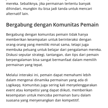
mereka. Sebaliknya, jika permainan tertentu banyak
dihindari, mungkin itu bisa jadi tanda untuk mencari
alternatif lain.
Bergabung dengan Komunitas Pemain
Bergabung dengan komunitas pemain tidak hanya
memberikan kesempatan untuk berinteraksi dengan
orang-orang yang memiliki minat sama, tetapi juga
membuka peluang untuk belajar dari pengalaman mereka.
Diskusi seputar strategi, tantangan, dan tips dari pemain
berpengalaman bisa sangat bermanfaat dalam memilih
permainan yang tepat.
Melalui interaksi ini, pemain dapat memahami lebih
dalam mengenai dinamika permainan yang ada di
Logikaqq. Komunitas juga sering kali menyelenggarakan
event atau kompetisi yang dapat diikuti, memberikan
kesempatan untuk mencoba permainan baru dalam
suasana yang menyenangkan dan kompetitif.