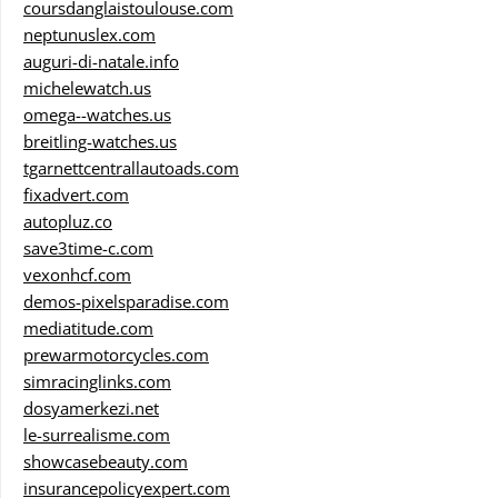
coursdanglaistoulouse.com
neptunuslex.com
auguri-di-natale.info
michelewatch.us
omega--watches.us
breitling-watches.us
tgarnettcentrallautoads.com
fixadvert.com
autopluz.co
save3time-c.com
vexonhcf.com
demos-pixelsparadise.com
mediatitude.com
prewarmotorcycles.com
simracinglinks.com
dosyamerkezi.net
le-surrealisme.com
showcasebeauty.com
insurancepolicyexpert.com