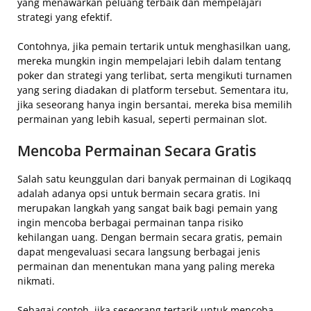
yang menawarkan peluang terbaik dan mempelajari
strategi yang efektif.
Contohnya, jika pemain tertarik untuk menghasilkan uang,
mereka mungkin ingin mempelajari lebih dalam tentang
poker dan strategi yang terlibat, serta mengikuti turnamen
yang sering diadakan di platform tersebut. Sementara itu,
jika seseorang hanya ingin bersantai, mereka bisa memilih
permainan yang lebih kasual, seperti permainan slot.
Mencoba Permainan Secara Gratis
Salah satu keunggulan dari banyak permainan di Logikaqq
adalah adanya opsi untuk bermain secara gratis. Ini
merupakan langkah yang sangat baik bagi pemain yang
ingin mencoba berbagai permainan tanpa risiko
kehilangan uang. Dengan bermain secara gratis, pemain
dapat mengevaluasi secara langsung berbagai jenis
permainan dan menentukan mana yang paling mereka
nikmati.
Sebagai contoh, jika seseorang tertarik untuk mencoba