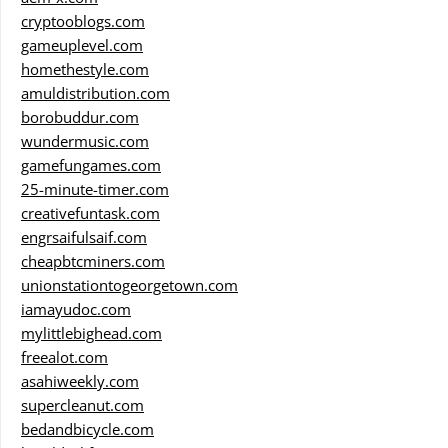
cryptooblogs.com
gameuplevel.com
homethestyle.com
amuldistribution.com
borobuddur.com
wundermusic.com
gamefungames.com
25-minute-timer.com
creativefuntask.com
engrsaifulsaif.com
cheapbtcminers.com
unionstationtogeorgetown.com
iamayudoc.com
mylittlebighead.com
freealot.com
asahiweekly.com
supercleanut.com
bedandbicycle.com