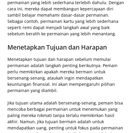
permainan yang lebih sederhana terlebih dahulu. Dengan
cara ini, mereka dapat membangun kepercayaan diri
sambil belajar memahami dasar-dasar permainan.
Sebagai contoh, permainan kartu yang lebih sederhana
seperti remi dapat menjadi langkah awal yang baik
sebelum beralih ke permainan yang lebih menantang.
Menetapkan Tujuan dan Harapan
Menetapkan tujuan dan harapan sebelum memulai
permainan adalah langkah penting berikutnya. Pemain
perlu memikirkan apakah mereka bermain untuk
bersenang-senang, ataukah ingin mendapatkan
keuntungan finansial. Ini akan mempengaruhi pilihan
permainan yang diambil.
Jika tujuan utama adalah bersenang-senang, pemain bisa
mencoba berbagai permainan untuk menemukan yang
paling mereka nikmati tanpa terlalu memikirkan hasil
akhir. Namun, jika tujuan bermain adalah untuk
mendapatkan uang, penting untuk fokus pada permainan