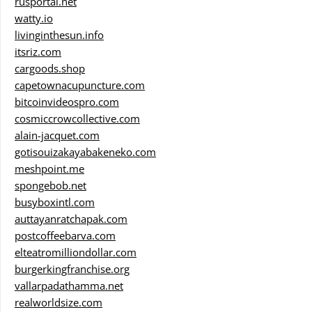
rusportal.net
watty.io
livinginthesun.info
itsriz.com
cargoods.shop
capetownacupuncture.com
bitcoinvideospro.com
cosmiccrowcollective.com
alain-jacquet.com
gotisouizakayabakeneko.com
meshpoint.me
spongebob.net
busyboxintl.com
auttayanratchapak.com
postcoffeebarva.com
elteatromilliondollar.com
burgerkingfranchise.org
vallarpadathamma.net
realworldsize.com