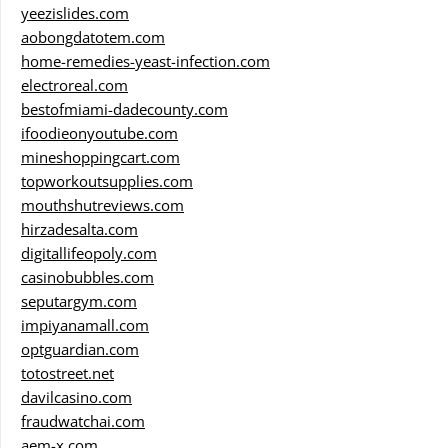
yeezislides.com
aobongdatotem.com
home-remedies-yeast-infection.com
electroreal.com
bestofmiami-dadecounty.com
ifoodieonyoutube.com
mineshoppingcart.com
topworkoutsupplies.com
mouthshutreviews.com
hirzadesalta.com
digitallifeopoly.com
casinobubbles.com
seputargym.com
impiyanamall.com
optguardian.com
totostreet.net
davilcasino.com
fraudwatchai.com
aem-x.com