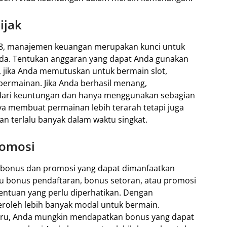
ijak
138, manajemen keuangan merupakan kunci untuk
a. Tentukan anggaran yang dapat Anda gunakan
, jika Anda memutuskan untuk bermain slot,
 permainan. Jika Anda berhasil menang,
dari keuntungan dan hanya menggunakan sebagian
nya membuat permainan lebih terarah tetapi juga
n terlalu banyak dalam waktu singkat.
romosi
 bonus dan promosi yang dapat dimanfaatkan
u bonus pendaftaran, bonus setoran, atau promosi
tentuan yang perlu diperhatikan. Dengan
oleh lebih banyak modal untuk bermain.
baru, Anda mungkin mendapatkan bonus yang dapat