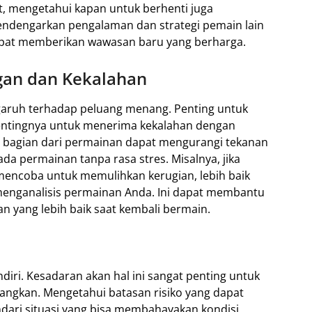
t, mengetahui kapan untuk berhenti juga
Mendengarkan pengalaman dan strategi pemain lain
dapat memberikan wawasan baru yang berharga.
an dan Kekalahan
garuh terhadap peluang menang. Penting untuk
entingnya untuk menerima kekalahan dengan
 bagian dari permainan dapat mengurangi tekanan
a permainan tanpa rasa stres. Misalnya, jika
 mencoba untuk memulihkan kerugian, lebih baik
 menganalisis permainan Anda. Ini dapat membantu
 yang lebih baik saat kembali bermain.
ndiri. Kesadaran akan hal ini sangat penting untuk
ngkan. Mengetahui batasan risiko yang dapat
ari situasi yang bisa membahayakan kondisi