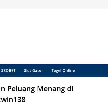
SBOBET
Slot Gacor
Togel Online
n Peluang Menang di
win138