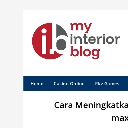
Skip
to
content
Home
Casino Online
Pkv Games
Cara Meningkatka
max