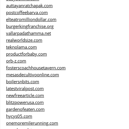
auttayanratchapak.com
postcoffeebarva.com
elteatromilliondollar.com
burgerkingfranchise.org
vallarpadathamma.net
realworldsize.com
teknolama.com
productforbaby.com
orb-z.com
fosterscoachhousetavern.com
mesasdecultivoonline.com
boilersnbits.com
latestviralpost.com
newfreearticle.com
blitzpowerusa.com
gardenofeaten.com
hycys05.com
onemoremilerunning.com