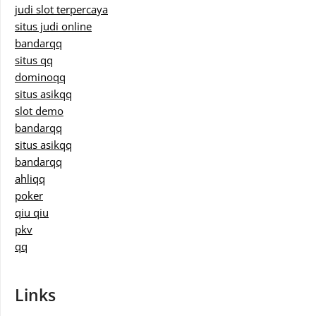
judi slot terpercaya
situs judi online
bandarqq
situs qq
dominoqq
situs asikqq
slot demo
bandarqq
situs asikqq
bandarqq
ahliqq
poker
qiu qiu
pkv
qq
Links