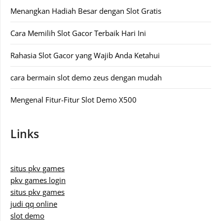
Menangkan Hadiah Besar dengan Slot Gratis
Cara Memilih Slot Gacor Terbaik Hari Ini
Rahasia Slot Gacor yang Wajib Anda Ketahui
cara bermain slot demo zeus dengan mudah
Mengenal Fitur-Fitur Slot Demo X500
Links
situs pkv games
pkv games login
situs pkv games
judi qq online
slot demo