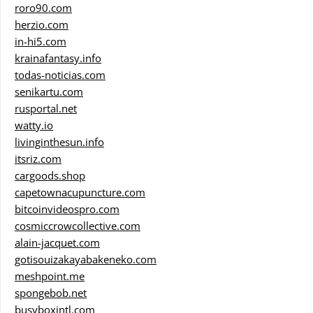
roro90.com
herzio.com
in-hi5.com
krainafantasy.info
todas-noticias.com
senikartu.com
rusportal.net
watty.io
livinginthesun.info
itsriz.com
cargoods.shop
capetownacupuncture.com
bitcoinvideospro.com
cosmiccrowcollective.com
alain-jacquet.com
gotisouizakayabakeneko.com
meshpoint.me
spongebob.net
busyboxintl.com