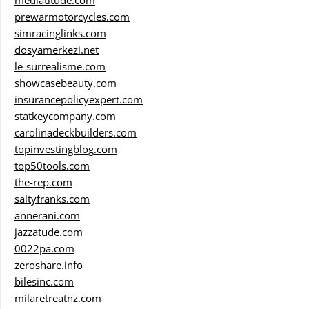
mediatitude.com
prewarmotorcycles.com
simracinglinks.com
dosyamerkezi.net
le-surrealisme.com
showcasebeauty.com
insurancepolicyexpert.com
statkeycompany.com
carolinadeckbuilders.com
topinvestingblog.com
top50tools.com
the-rep.com
saltyfranks.com
annerani.com
jazzatude.com
0022pa.com
zeroshare.info
bilesinc.com
milaretreatnz.com