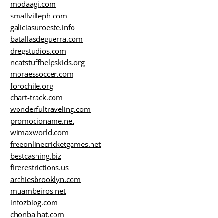
modaagi.com
smallvilleph.com
galiciasuroeste.info
batallasdeguerra.com
dregstudios.com
neatstuffhelpskids.org
moraessoccer.com
forochile.org
chart-track.com
wonderfultraveling.com
promocioname.net
wimaxworld.com
freeonlinecricketgames.net
bestcashing.biz
firerestrictions.us
archiesbrooklyn.com
muambeiros.net
infozblog.com
chonbaihat.com