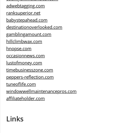
adwebtagging.com
ranksuperior.net
babystepahead.com
destinationoverlooked.com
gamblingamount.com
hillclimbwax.com
hnopse.com
occasionnews.com
lustofmoney.com
timebusinesszone.com
peppers-reflection.com
tuneoflife.com
windowwellmaintenancepros.com
affiliateholder.com
Links