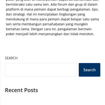
berinteraksi satu sama lain. Ada forum dan grup di dalam
platform di mana pemain dapat berbagi pengalaman, tips,
dan strategi. Hal ini menciptakan lingkungan yang
mendukung di mana para pemain dapat belajar satu sama
lain serta membangun persahabatan yang mungkin
bertahan lama. Dengan cara ini, pengalaman bermain
poker menjadi lebih menyenangkan dan tidak monoton.
SEARCH
Search
Recent Posts