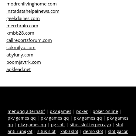
modrenlivinghome.com
instadatahelpainews.com
geekdailies.com
merchrain.com
kmbb28.com
callreportsforum.com
sokmilya.com
abyluny.com
boomjavtrk.com
apklead.net
menuqq alternatif
|
pkv games
|
poker
|
poker online
|
pkv games qq
|
pkv games qq
|
pkv games qq
|
pkv games
qq
|
pkv games qq
|
pg soft
|
situs slot terpercaya
|
slot
anti rungkat
|
situs slot
|
x500 slot
|
demo slot
|
slot gacor