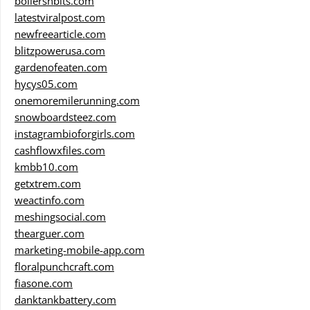
boilersnbits.com
latestviralpost.com
newfreearticle.com
blitzpowerusa.com
gardenofeaten.com
hycys05.com
onemoremilerunning.com
snowboardsteez.com
instagrambioforgirls.com
cashflowxfiles.com
kmbb10.com
getxtrem.com
weactinfo.com
meshingsocial.com
thearguer.com
marketing-mobile-app.com
floralpunchcraft.com
fiasone.com
danktankbattery.com