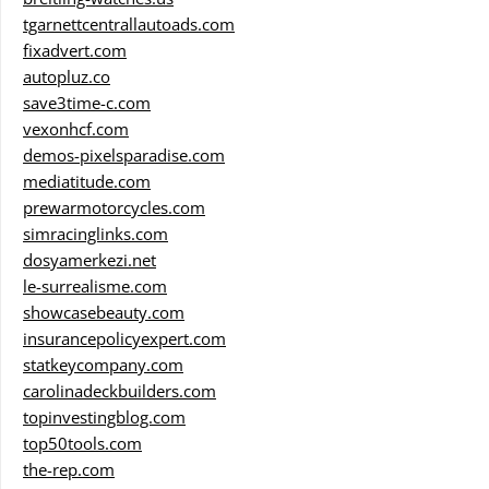
tgarnettcentrallautoads.com
fixadvert.com
autopluz.co
save3time-c.com
vexonhcf.com
demos-pixelsparadise.com
mediatitude.com
prewarmotorcycles.com
simracinglinks.com
dosyamerkezi.net
le-surrealisme.com
showcasebeauty.com
insurancepolicyexpert.com
statkeycompany.com
carolinadeckbuilders.com
topinvestingblog.com
top50tools.com
the-rep.com