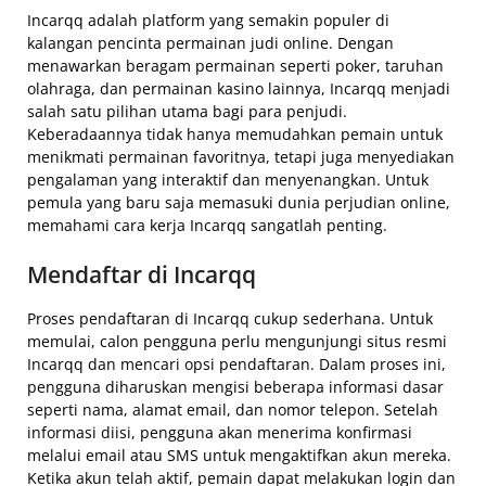
Incarqq adalah platform yang semakin populer di
kalangan pencinta permainan judi online. Dengan
menawarkan beragam permainan seperti poker, taruhan
olahraga, dan permainan kasino lainnya, Incarqq menjadi
salah satu pilihan utama bagi para penjudi.
Keberadaannya tidak hanya memudahkan pemain untuk
menikmati permainan favoritnya, tetapi juga menyediakan
pengalaman yang interaktif dan menyenangkan. Untuk
pemula yang baru saja memasuki dunia perjudian online,
memahami cara kerja Incarqq sangatlah penting.
Mendaftar di Incarqq
Proses pendaftaran di Incarqq cukup sederhana. Untuk
memulai, calon pengguna perlu mengunjungi situs resmi
Incarqq dan mencari opsi pendaftaran. Dalam proses ini,
pengguna diharuskan mengisi beberapa informasi dasar
seperti nama, alamat email, dan nomor telepon. Setelah
informasi diisi, pengguna akan menerima konfirmasi
melalui email atau SMS untuk mengaktifkan akun mereka.
Ketika akun telah aktif, pemain dapat melakukan login dan