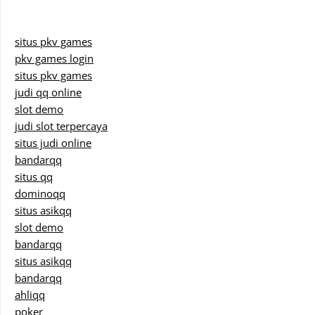
situs pkv games
pkv games login
situs pkv games
judi qq online
slot demo
judi slot terpercaya
situs judi online
bandarqq
situs qq
dominoqq
situs asikqq
slot demo
bandarqq
situs asikqq
bandarqq
ahliqq
poker