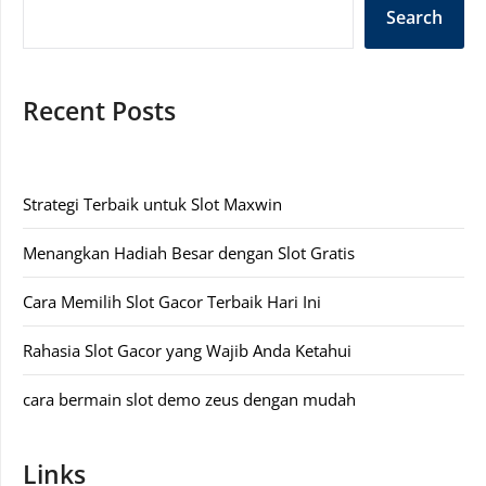
Search
Recent Posts
Strategi Terbaik untuk Slot Maxwin
Menangkan Hadiah Besar dengan Slot Gratis
Cara Memilih Slot Gacor Terbaik Hari Ini
Rahasia Slot Gacor yang Wajib Anda Ketahui
cara bermain slot demo zeus dengan mudah
Links