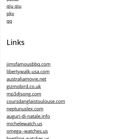
qiu qiu
pkv
qq
Links
jimsfamousbbq.com
libertywalk-usa.com
australiamovie.net
gizmobird.co.uk
mp3djsong.com
coursdanglaistoulouse.com
neptunuslex.com
auguri-di-natale.info
michelewatch.us
omega--watches.us
breitling-watches.us