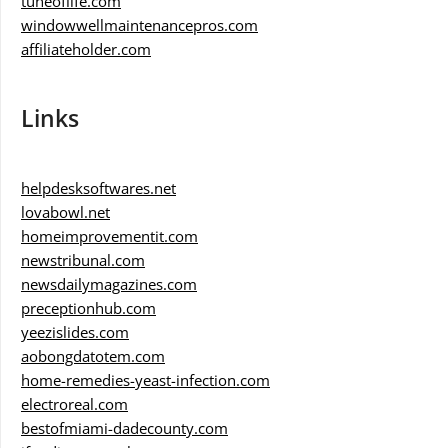
tuneoflife.com
windowwellmaintenancepros.com
affiliateholder.com
Links
helpdesksoftwares.net
lovabowl.net
homeimprovementit.com
newstribunal.com
newsdailymagazines.com
preceptionhub.com
yeezislides.com
aobongdatotem.com
home-remedies-yeast-infection.com
electroreal.com
bestofmiami-dadecounty.com