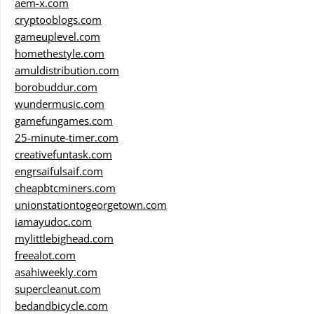
aem-x.com
cryptooblogs.com
gameuplevel.com
homethestyle.com
amuldistribution.com
borobuddur.com
wundermusic.com
gamefungames.com
25-minute-timer.com
creativefuntask.com
engrsaifulsaif.com
cheapbtcminers.com
unionstationtogeorgetown.com
iamayudoc.com
mylittlebighead.com
freealot.com
asahiweekly.com
supercleanut.com
bedandbicycle.com