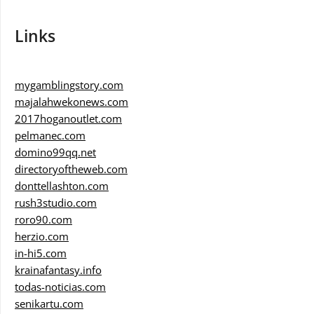
Links
mygamblingstory.com
majalahwekonews.com
2017hoganoutlet.com
pelmanec.com
domino99qq.net
directoryoftheweb.com
donttellashton.com
rush3studio.com
roro90.com
herzio.com
in-hi5.com
krainafantasy.info
todas-noticias.com
senikartu.com