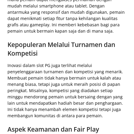
mudah melalui smartphone atau tablet. Dengan
antarmuka yang responsif dan mudah digunakan, pemain
dapat menikmati setiap fitur tanpa kehilangan kualitas
grafis atau gameplay. Ini memberi kebebasan bagi para
pemain untuk bermain kapan saja dan di mana saja.
Kepopuleran Melalui Turnamen dan
Kompetisi
Inovasi dalam slot PG juga terlihat melalui
penyelenggaraan turnamen dan kompetisi yang menarik.
Membuat pemain tidak hanya bermain untuk kalah atau
menang biasa, tetapi juga untuk meraih posisi di papan
peringkat. Misalnya, kompetisi yang diadakan setiap
minggu mendorong pemain untuk bersaing dengan yang
lain untuk mendapatkan hadiah besar dan penghargaan.
Ini tidak hanya menambah elemen kompetisi tetapi juga
membangun komunitas di antara para pemain.
Aspek Keamanan dan Fair Play