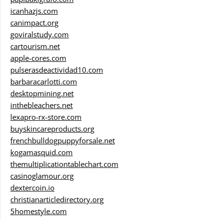
icanhazjs.com
canimpact.org
goviralstudy.com
cartourism.net
apple-cores.com
pulserasdeactividad10.com
barbaracarlotti.com
desktopmining.net
inthebleachers.net
lexapro-rx-store.com
buyskincareproducts.org
frenchbulldogpuppyforsale.net
kogamasquid.com
themultiplicationtablechart.com
casinoglamour.org
dextercoin.io
christianarticledirectory.org
5homestyle.com