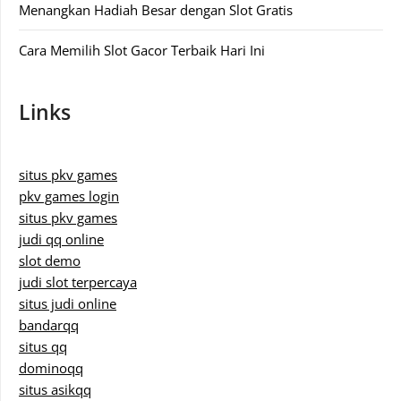
Menangkan Hadiah Besar dengan Slot Gratis
Cara Memilih Slot Gacor Terbaik Hari Ini
Links
situs pkv games
pkv games login
situs pkv games
judi qq online
slot demo
judi slot terpercaya
situs judi online
bandarqq
situs qq
dominoqq
situs asikqq