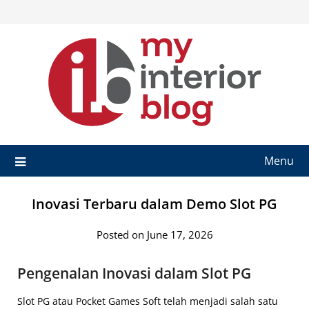
Skip
to
content
Menu
Inovasi Terbaru dalam Demo Slot PG
Posted on June 17, 2026
Pengenalan Inovasi dalam Slot PG
Slot PG atau Pocket Games Soft telah menjadi salah satu