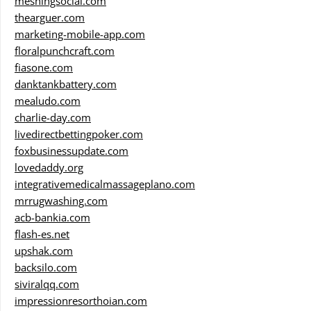
meshingsocial.com
thearguer.com
marketing-mobile-app.com
floralpunchcraft.com
fiasone.com
danktankbattery.com
mealudo.com
charlie-day.com
livedirectbettingpoker.com
foxbusinessupdate.com
lovedaddy.org
integrativemedicalmassageplano.com
mrrugwashing.com
acb-bankia.com
flash-es.net
upshak.com
backsilo.com
siviralqq.com
impressionresorthoian.com