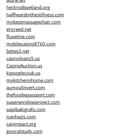
atdhe.ws
heckrodtwetland.org
halfheardinthestillness.com
mybestmassagechair.com
ericreed.net
fluxetine.com
mobilecasino8760.com
betqq3.net
casinoloans5.us
CasinoAuction.us
kipooglecouk.us
mykitchennhome.com
aumoulinvert.com
thefoodiepassport.com
superwindowproject.com
papibakigrafo.com
icanhazjs.com
canimpact.org
goviralstudy.com