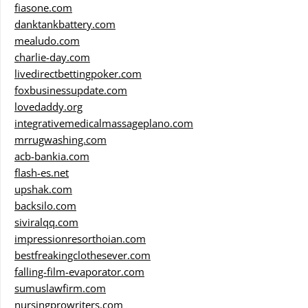
fiasone.com
danktankbattery.com
mealudo.com
charlie-day.com
livedirectbettingpoker.com
foxbusinessupdate.com
lovedaddy.org
integrativemedicalmassageplano.com
mrrugwashing.com
acb-bankia.com
flash-es.net
upshak.com
backsilo.com
siviralqq.com
impressionresorthoian.com
bestfreakingclothesever.com
falling-film-evaporator.com
sumuslawfirm.com
nursingprowriters.com