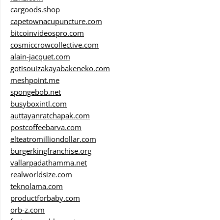
cargoods.shop
capetownacupuncture.com
bitcoinvideospro.com
cosmiccrowcollective.com
alain-jacquet.com
gotisouizakayabakeneko.com
meshpoint.me
spongebob.net
busyboxintl.com
auttayanratchapak.com
postcoffeebarva.com
elteatromilliondollar.com
burgerkingfranchise.org
vallarpadathamma.net
realworldsize.com
teknolama.com
productforbaby.com
orb-z.com