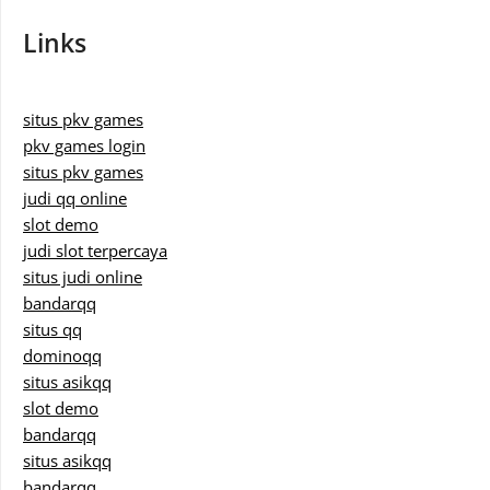
Links
situs pkv games
pkv games login
situs pkv games
judi qq online
slot demo
judi slot terpercaya
situs judi online
bandarqq
situs qq
dominoqq
situs asikqq
slot demo
bandarqq
situs asikqq
bandarqq