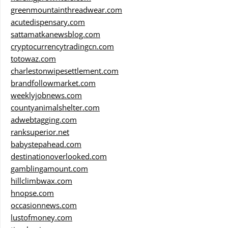
greenmountainthreadwear.com
acutedispensary.com
sattamatkanewsblog.com
cryptocurrencytradingcn.com
totowaz.com
charlestonwipesettlement.com
brandfollowmarket.com
weeklyjobnews.com
countyanimalshelter.com
adwebtagging.com
ranksuperior.net
babystepahead.com
destinationoverlooked.com
gamblingamount.com
hillclimbwax.com
hnopse.com
occasionnews.com
lustofmoney.com