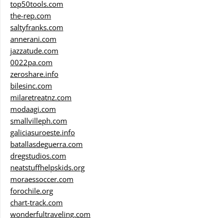
top50tools.com
the-rep.com
saltyfranks.com
annerani.com
jazzatude.com
0022pa.com
zeroshare.info
bilesinc.com
milaretreatnz.com
modaagi.com
smallvilleph.com
galiciasuroeste.info
batallasdeguerra.com
dregstudios.com
neatstuffhelpskids.org
moraessoccer.com
forochile.org
chart-track.com
wonderfultraveling.com