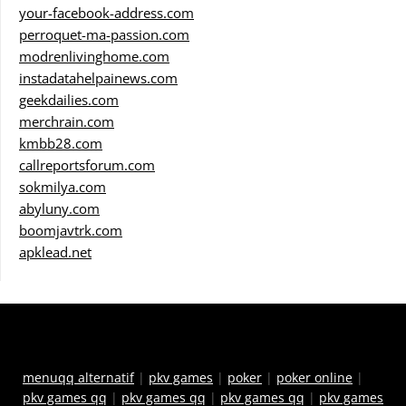
your-facebook-address.com
perroquet-ma-passion.com
modrenlivinghome.com
instadatahelpainews.com
geekdailies.com
merchrain.com
kmbb28.com
callreportsforum.com
sokmilya.com
abyluny.com
boomjavtrk.com
apklead.net
menuqq alternatif
|
pkv games
|
poker
|
poker online
|
pkv games qq
|
pkv games qq
|
pkv games qq
|
pkv games