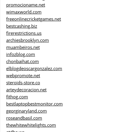
promocioname.net
wimaxworld.com
freeonlinecricketgames.net
bestcashing.biz
firerestrictions.us
archiesbrooklyn.com
muambeiros.net
infozblog.com
chonbaihat.com
elblogdeoscargonzalez.com
webpromote.net
steroids-store.co
arteydecoracion.net
fithog.com
bestlaptopbestmonitor.com
georginaryland.com
roseandbasil.com
thewhitewhitelights.com