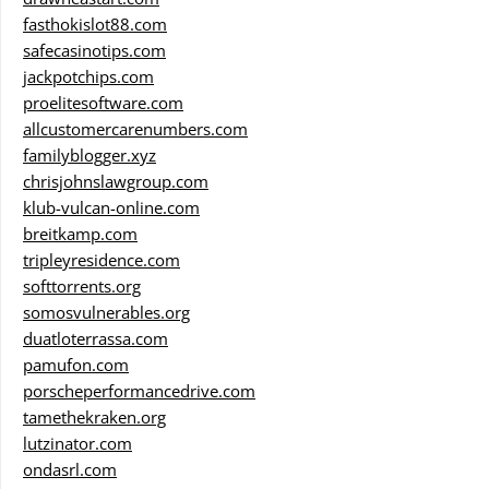
fasthokislot88.com
safecasinotips.com
jackpotchips.com
proelitesoftware.com
allcustomercarenumbers.com
familyblogger.xyz
chrisjohnslawgroup.com
klub-vulcan-online.com
breitkamp.com
tripleyresidence.com
softtorrents.org
somosvulnerables.org
duatloterrassa.com
pamufon.com
porscheperformancedrive.com
tamethekraken.org
lutzinator.com
ondasrl.com