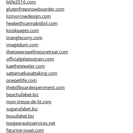
blife2016.com
glutenfreesnowboarder.com
lizmorrowdesign.com
healwithcannabidiol.com
kioskpages.com
trianglecurry.com
imagedum.com
thetowerswellnessretreat.com
officialgelatostrain.com
kaethejeweler.com
sattamatkasattaking.com
onepetlife.com
thebillboardexperiment.com
beachufabet.biz
mon-tresse-de-lit.com
sugarufabet.biz
boxufabet.biz
topgearautoservices.net
figurine-jouet.com