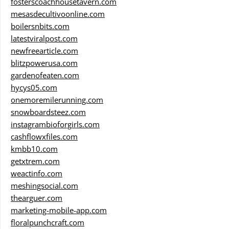
fosterscoachhousetavern.com
mesasdecultivoonline.com
boilersnbits.com
latestviralpost.com
newfreearticle.com
blitzpowerusa.com
gardenofeaten.com
hycys05.com
onemoremilerunning.com
snowboardsteez.com
instagrambioforgirls.com
cashflowxfiles.com
kmbb10.com
getxtrem.com
weactinfo.com
meshingsocial.com
thearguer.com
marketing-mobile-app.com
floralpunchcraft.com