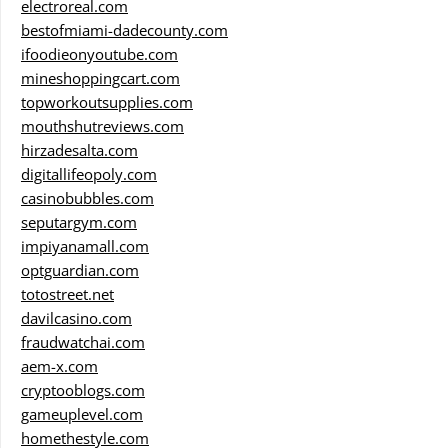
electroreal.com
bestofmiami-dadecounty.com
ifoodieonyoutube.com
mineshoppingcart.com
topworkoutsupplies.com
mouthshutreviews.com
hirzadesalta.com
digitallifeopoly.com
casinobubbles.com
seputargym.com
impiyanamall.com
optguardian.com
totostreet.net
davilcasino.com
fraudwatchai.com
aem-x.com
cryptooblogs.com
gameuplevel.com
homethestyle.com