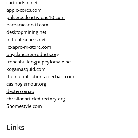
cartourism.net
apple-cores.com
pulserasdeactividad10.com
barbaracarlotti.com
desktopmining.net
inthebleachers.net
lexapro-rx-store.com
buyskincareproducts.org
frenchbulldogpuppyforsale.net
kogamasquid.com
themultiplicationtablechart.com
casinoglamour.org
dextercoin.io
christianarticledirectory.org
5homestyle.com
Links