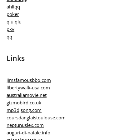
ahliqq
poker
qiu qiu
pkv
qq
Links
jimsfamousbbq.com
libertywalk-usa.com
australiamovie.net
gizmobird.co.uk
mp3djsong.com
coursdanglaistoulouse.com
neptunuslex.com
auguri-di-natale.info