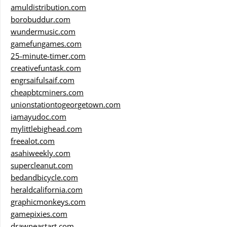
amuldistribution.com
borobuddur.com
wundermusic.com
gamefungames.com
25-minute-timer.com
creativefuntask.com
engrsaifulsaif.com
cheapbtcminers.com
unionstationtogeorgetown.com
iamayudoc.com
mylittlebighead.com
freealot.com
asahiweekly.com
supercleanut.com
bedandbicycle.com
heraldcalifornia.com
graphicmonkeys.com
gamepixies.com
drawneastart.com