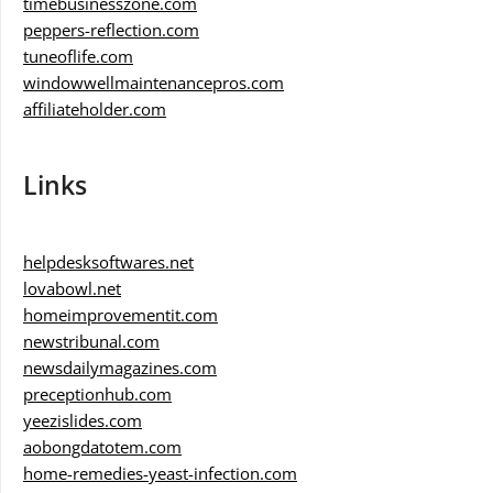
timebusinesszone.com
peppers-reflection.com
tuneoflife.com
windowwellmaintenancepros.com
affiliateholder.com
Links
helpdesksoftwares.net
lovabowl.net
homeimprovementit.com
newstribunal.com
newsdailymagazines.com
preceptionhub.com
yeezislides.com
aobongdatotem.com
home-remedies-yeast-infection.com