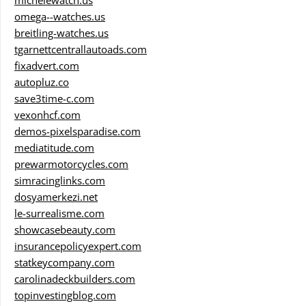
michelewatch.us
omega--watches.us
breitling-watches.us
tgarnettcentrallautoads.com
fixadvert.com
autopluz.co
save3time-c.com
vexonhcf.com
demos-pixelsparadise.com
mediatitude.com
prewarmotorcycles.com
simracinglinks.com
dosyamerkezi.net
le-surrealisme.com
showcasebeauty.com
insurancepolicyexpert.com
statkeycompany.com
carolinadeckbuilders.com
topinvestingblog.com