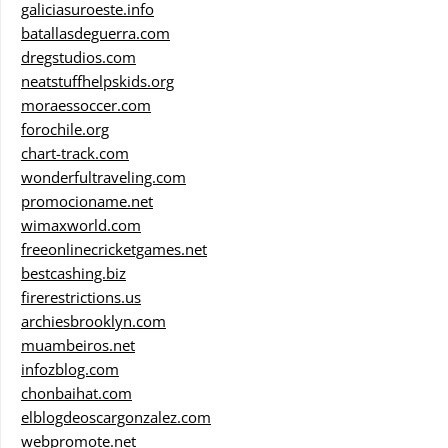
galiciasuroeste.info
batallasdeguerra.com
dregstudios.com
neatstuffhelpskids.org
moraessoccer.com
forochile.org
chart-track.com
wonderfultraveling.com
promocioname.net
wimaxworld.com
freeonlinecricketgames.net
bestcashing.biz
firerestrictions.us
archiesbrooklyn.com
muambeiros.net
infozblog.com
chonbaihat.com
elblogdeoscargonzalez.com
webpromote.net