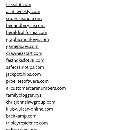
freealot.com
asahiweekly.com
supercleanut.com
bedandbicycle.com
heraldcalifornia.com
graphicmonkeys.com
gamepixies.com
drawneastart.com
fasthokislot88.com
safecasinotips.com
jackpotchips.com
proelitesoftware.com
allcustomercarenumbers.com
familyblogger.xyz
chrisjohnslawgroup.com
klub-vulcan-online.com
breitkamp.com
tripleyresidence.com
softtorrents.org