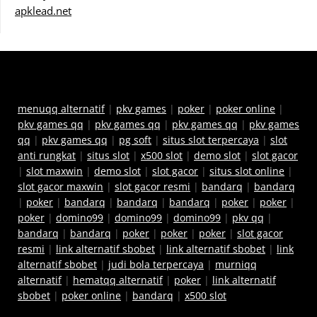
apklead.net
menuqq alternatif
|
pkv games
|
poker
|
poker online
|
pkv games qq
|
pkv games qq
|
pkv games qq
|
pkv games
qq
|
pkv games qq
|
pg soft
|
situs slot terpercaya
|
slot
anti rungkat
|
situs slot
|
x500 slot
|
demo slot
|
slot gacor
|
slot maxwin
|
demo slot
|
slot gacor
|
situs slot online
|
slot gacor maxwin
|
slot gacor resmi
|
bandarq
|
bandarq
|
poker
|
bandarq
|
bandarq
|
bandarq
|
poker
|
poker
|
poker
|
domino99
|
domino99
|
domino99
|
pkv qq
|
bandarq
|
bandarq
|
poker
|
poker
|
poker
|
slot gacor
resmi
|
link alternatif sbobet
|
link alternatif sbobet
|
link
alternatif sbobet
|
judi bola terpercaya
|
murniqq
alternatif
|
hematqq alternatif
|
poker
|
link alternatif
sbobet
|
poker online
|
bandarq
|
x500 slot