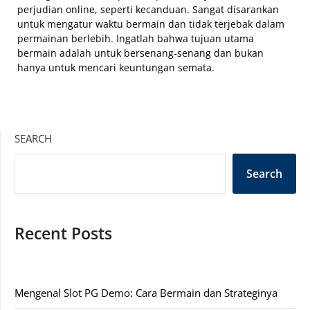
perjudian online, seperti kecanduan. Sangat disarankan
untuk mengatur waktu bermain dan tidak terjebak dalam
permainan berlebih. Ingatlah bahwa tujuan utama
bermain adalah untuk bersenang-senang dan bukan
hanya untuk mencari keuntungan semata.
SEARCH
Search
Recent Posts
Mengenal Slot PG Demo: Cara Bermain dan Strateginya