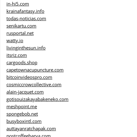
in-hi5.com
krainafantasy.info
todas-noticias.com
senikartu.com
rusportal.net
watty.io
livinginthesun.info
itsriz.com
cargoods.shop
capetownacupuncture.com
bitcoinvideospro.com
cosmiccrowcollective.com
alain-jacquet.com
gotisouizakayabakeneko.com
meshpoint.me
spongebob.net
busyboxintl.com
auttayanratchapak.com
postcoffeebarva.com