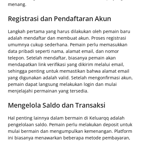
menang.
Registrasi dan Pendaftaran Akun
Langkah pertama yang harus dilakukan oleh pemain baru
adalah mendaftar dan membuat akun. Proses registrasi
umumnya cukup sederhana. Pemain perlu memasukkan
data pribadi seperti nama, alamat email, dan nomor
telepon. Setelah mendaftar, biasanya pemain akan
mendapatkan link verifikasi yang dikirim melalui email,
sehingga penting untuk memastikan bahwa alamat email
yang digunakan adalah valid. Setelah mengonfirmasi akun,
pemain dapat langsung melakukan login dan mulai
menjelajahi permainan yang tersedia.
Mengelola Saldo dan Transaksi
Hal penting lainnya dalam bermain di Keluarqq adalah
pengelolaan saldo. Pemain perlu melakukan deposit untuk
mulai bermain dan mengumpulkan kemenangan. Platform
ini biasanya menawarkan beberapa metode pembayaran,