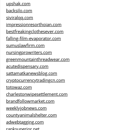
upshak.com
backsilo.com
siviralqq.com
impressionresorthoian.com
bestfreakingclothesever.com
falling-film-evaporator.com
sumuslawfirm.com
nursingprowriters.com
greenmountainthreadwear.com
acutedispensary.com
sattamatkanewsblog.com
cryptocurrencytradingcn.com
totowaz.com
charlestonwipesettlement.com
brandfollowmarket.com
weeklyjobnews.com
countyanimalshelter.com
adwebtagging.com
ranksuperior.net