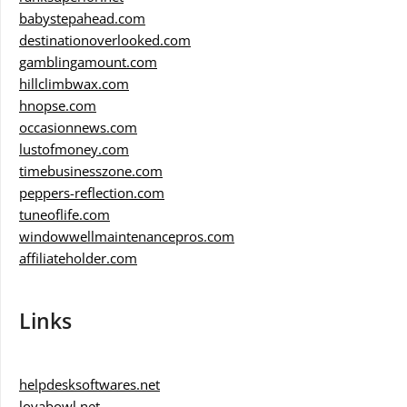
babystepahead.com
destinationoverlooked.com
gamblingamount.com
hillclimbwax.com
hnopse.com
occasionnews.com
lustofmoney.com
timebusinesszone.com
peppers-reflection.com
tuneoflife.com
windowwellmaintenancepros.com
affiliateholder.com
Links
helpdesksoftwares.net
lovabowl.net