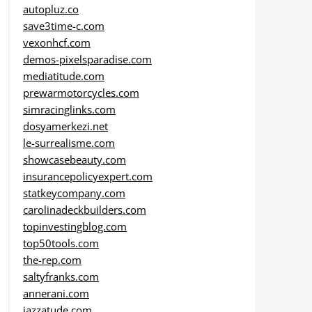
autopluz.co
save3time-c.com
vexonhcf.com
demos-pixelsparadise.com
mediatitude.com
prewarmotorcycles.com
simracinglinks.com
dosyamerkezi.net
le-surrealisme.com
showcasebeauty.com
insurancepolicyexpert.com
statkeycompany.com
carolinadeckbuilders.com
topinvestingblog.com
top50tools.com
the-rep.com
saltyfranks.com
annerani.com
jazzatude.com