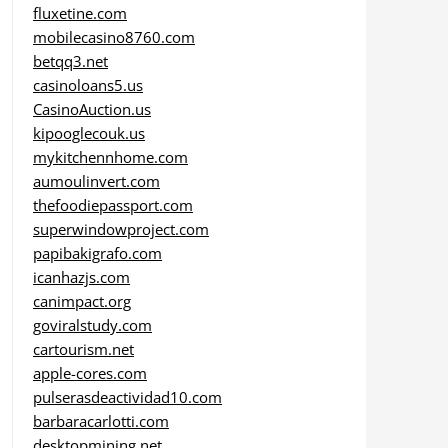
fluxetine.com
mobilecasino8760.com
betqq3.net
casinoloans5.us
CasinoAuction.us
kipooglecouk.us
mykitchennhome.com
aumoulinvert.com
thefoodiepassport.com
superwindowproject.com
papibakigrafo.com
icanhazjs.com
canimpact.org
goviralstudy.com
cartourism.net
apple-cores.com
pulserasdeactividad10.com
barbaracarlotti.com
desktopmining.net