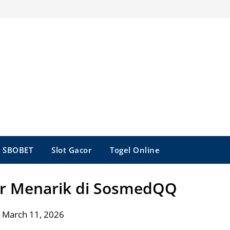
SBOBET
Slot Gacor
Togel Online
ur Menarik di SosmedQQ
 March 11, 2026