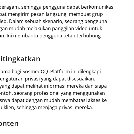
 beragam, sehingga pengguna dapat berkomunikasi
apat mengirim pesan langsung, membuat grup
ideo. Dalam sebuah skenario, seorang pengguna
engan mudah melakukan panggilan video untuk
un. Ini membantu pengguna tetap terhubung
itingkatkan
ama bagi SosmedQQ. Platform ini dilengkapi
engaturan privasi yang dapat disesuaikan.
 yang dapat melihat informasi mereka dan siapa
ontoh, seorang profesional yang menggunakan
snya dapat dengan mudah membatasi akses ke
au klien, sehingga menjaga privasi mereka.
Konten