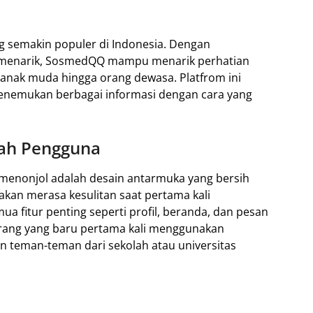
g semakin populer di Indonesia. Dengan
 menarik, SosmedQQ mampu menarik perhatian
 anak muda hingga orang dewasa. Platfrom ini
menemukan berbagai informasi dengan cara yang
ah Pengguna
enonjol adalah desain antarmuka yang bersih
kan merasa kesulitan saat pertama kali
ua fitur penting seperti profil, beranda, dan pesan
orang yang baru pertama kali menggunakan
eman-teman dari sekolah atau universitas