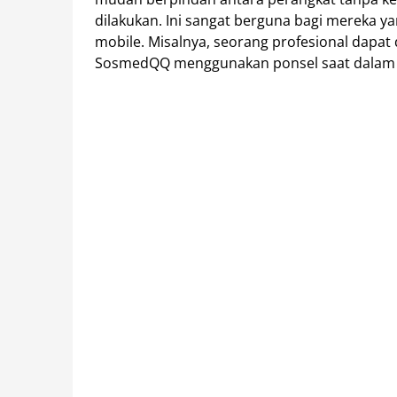
dilakukan. Ini sangat berguna bagi mereka y
mobile. Misalnya, seorang profesional dapa
SosmedQQ menggunakan ponsel saat dalam 