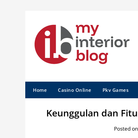
Skip
to
content
Home
Casino Online
Pkv Games
Keunggulan dan Fit
Posted on