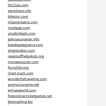
0022pa.com
zeroshare.info
bilesinc.com
milaretreatnz.com
modaagi.com
smallvilleph.com
galiciasuroeste.info
batallasdeguerra.com
dregstudios.com
neatstuffhelpskids.org
moraessoccer.com
forochile.org
chart-track.com
wonderfultraveling.com
promocioname.net
wimaxworld.com
freeonlinecricketgames.net
bestcashing.biz