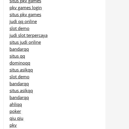
situs pkv games
pkv games login
situs pkv games
judi qq online
slot demo
judi slot terpercaya
situs judi online
bandarqq
situs qq
dominoqq
situs asikqq
slot demo
bandarqq
situs asikqq
bandarqq
ahliqq
poker
qiu qiu
pkv