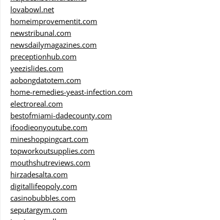
lovabowl.net
homeimprovementit.com
newstribunal.com
newsdailymagazines.com
preceptionhub.com
yeezislides.com
aobongdatotem.com
home-remedies-yeast-infection.com
electroreal.com
bestofmiami-dadecounty.com
ifoodieonyoutube.com
mineshoppingcart.com
topworkoutsupplies.com
mouthshutreviews.com
hirzadesalta.com
digitallifeopoly.com
casinobubbles.com
seputargym.com