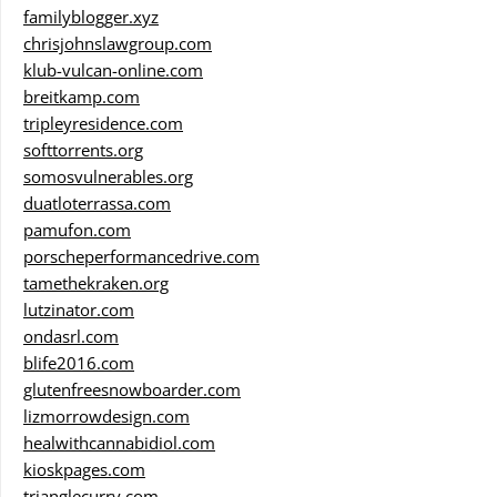
familyblogger.xyz
chrisjohnslawgroup.com
klub-vulcan-online.com
breitkamp.com
tripleyresidence.com
softtorrents.org
somosvulnerables.org
duatloterrassa.com
pamufon.com
porscheperformancedrive.com
tamethekraken.org
lutzinator.com
ondasrl.com
blife2016.com
glutenfreesnowboarder.com
lizmorrowdesign.com
healwithcannabidiol.com
kioskpages.com
trianglecurry.com