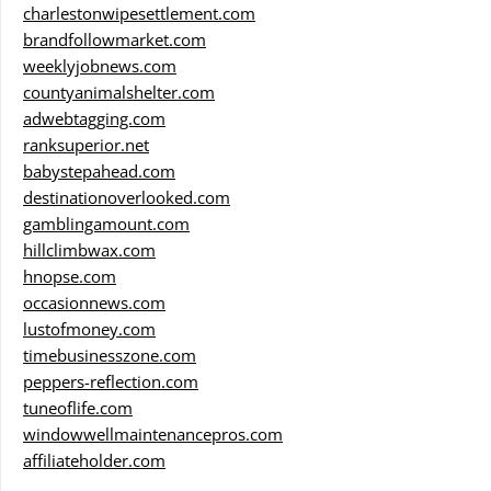
charlestonwipesettlement.com
brandfollowmarket.com
weeklyjobnews.com
countyanimalshelter.com
adwebtagging.com
ranksuperior.net
babystepahead.com
destinationoverlooked.com
gamblingamount.com
hillclimbwax.com
hnopse.com
occasionnews.com
lustofmoney.com
timebusinesszone.com
peppers-reflection.com
tuneoflife.com
windowwellmaintenancepros.com
affiliateholder.com