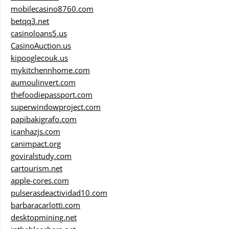
mobilecasino8760.com
betqq3.net
casinoloans5.us
CasinoAuction.us
kipooglecouk.us
mykitchennhome.com
aumoulinvert.com
thefoodiepassport.com
superwindowproject.com
papibakigrafo.com
icanhazjs.com
canimpact.org
goviralstudy.com
cartourism.net
apple-cores.com
pulserasdeactividad10.com
barbaracarlotti.com
desktopmining.net