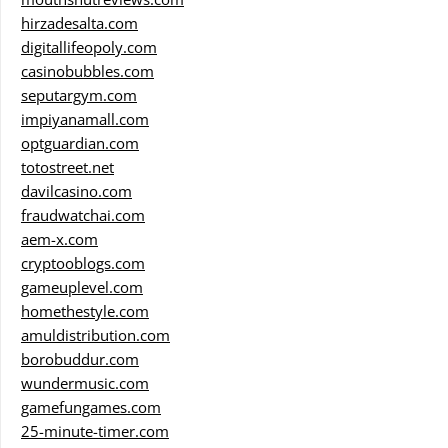
hirzadesalta.com
digitallifeopoly.com
casinobubbles.com
seputargym.com
impiyanamall.com
optguardian.com
totostreet.net
davilcasino.com
fraudwatchai.com
aem-x.com
cryptooblogs.com
gameuplevel.com
homethestyle.com
amuldistribution.com
borobuddur.com
wundermusic.com
gamefungames.com
25-minute-timer.com