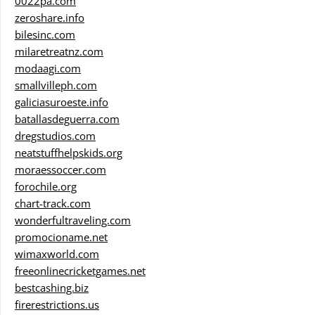
0022pa.com
zeroshare.info
bilesinc.com
milaretreatnz.com
modaagi.com
smallvilleph.com
galiciasuroeste.info
batallasdeguerra.com
dregstudios.com
neatstuffhelpskids.org
moraessoccer.com
forochile.org
chart-track.com
wonderfultraveling.com
promocioname.net
wimaxworld.com
freeonlinecricketgames.net
bestcashing.biz
firerestrictions.us