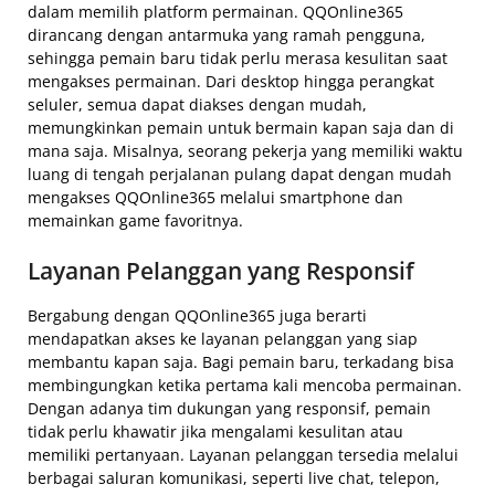
dalam memilih platform permainan. QQOnline365
dirancang dengan antarmuka yang ramah pengguna,
sehingga pemain baru tidak perlu merasa kesulitan saat
mengakses permainan. Dari desktop hingga perangkat
seluler, semua dapat diakses dengan mudah,
memungkinkan pemain untuk bermain kapan saja dan di
mana saja. Misalnya, seorang pekerja yang memiliki waktu
luang di tengah perjalanan pulang dapat dengan mudah
mengakses QQOnline365 melalui smartphone dan
memainkan game favoritnya.
Layanan Pelanggan yang Responsif
Bergabung dengan QQOnline365 juga berarti
mendapatkan akses ke layanan pelanggan yang siap
membantu kapan saja. Bagi pemain baru, terkadang bisa
membingungkan ketika pertama kali mencoba permainan.
Dengan adanya tim dukungan yang responsif, pemain
tidak perlu khawatir jika mengalami kesulitan atau
memiliki pertanyaan. Layanan pelanggan tersedia melalui
berbagai saluran komunikasi, seperti live chat, telepon,