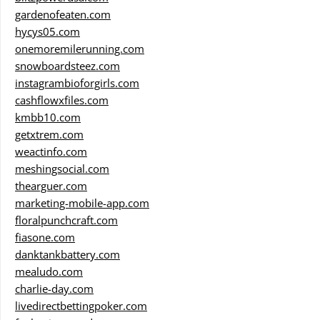
gardenofeaten.com
hycys05.com
onemoremilerunning.com
snowboardsteez.com
instagrambioforgirls.com
cashflowxfiles.com
kmbb10.com
getxtrem.com
weactinfo.com
meshingsocial.com
thearguer.com
marketing-mobile-app.com
floralpunchcraft.com
fiasone.com
danktankbattery.com
mealudo.com
charlie-day.com
livedirectbettingpoker.com