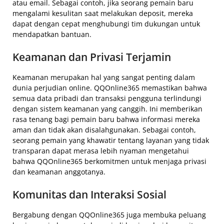
atau email. Sebagai contoh, jika seorang pemain baru
mengalami kesulitan saat melakukan deposit, mereka
dapat dengan cepat menghubungi tim dukungan untuk
mendapatkan bantuan.
Keamanan dan Privasi Terjamin
Keamanan merupakan hal yang sangat penting dalam
dunia perjudian online. QQOnline365 memastikan bahwa
semua data pribadi dan transaksi pengguna terlindungi
dengan sistem keamanan yang canggih. Ini memberikan
rasa tenang bagi pemain baru bahwa informasi mereka
aman dan tidak akan disalahgunakan. Sebagai contoh,
seorang pemain yang khawatir tentang layanan yang tidak
transparan dapat merasa lebih nyaman mengetahui
bahwa QQOnline365 berkomitmen untuk menjaga privasi
dan keamanan anggotanya.
Komunitas dan Interaksi Sosial
Bergabung dengan QQOnline365 juga membuka peluang