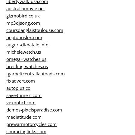
libertywalk-usa.com
australiamovie.net
gizmobird.co.uk
mp3djsong.com
coursdanglaistoulouse.com
neptunuslex.com
auguri-di-natale.info
michelewatch.us
omega--watches.us
breitling-watches.us
tgarnettcentrallautoads.com
fixadvert.com
autopluz.co
save3time-c.com
vexonhcf.com
demos-pixelsparadise.com
mediatitude.com
prewarmotorcycles.com
simracinglinks.com