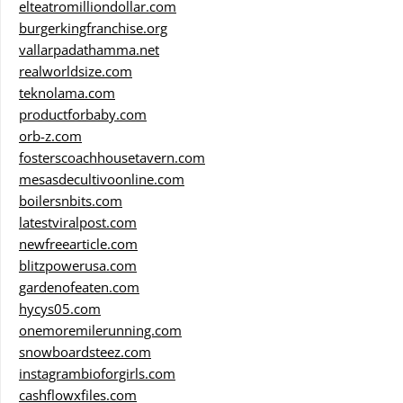
elteatromilliondollar.com
burgerkingfranchise.org
vallarpadathamma.net
realworldsize.com
teknolama.com
productforbaby.com
orb-z.com
fosterscoachhousetavern.com
mesasdecultivoonline.com
boilersnbits.com
latestviralpost.com
newfreearticle.com
blitzpowerusa.com
gardenofeaten.com
hycys05.com
onemoremilerunning.com
snowboardsteez.com
instagrambioforgirls.com
cashflowxfiles.com