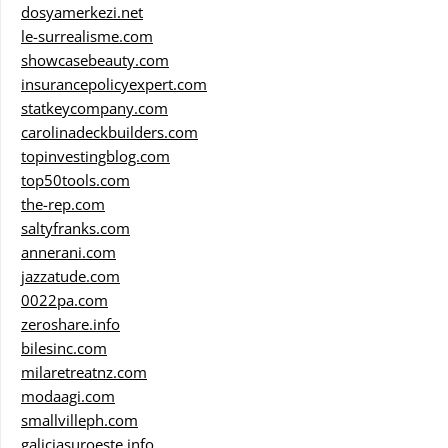
dosyamerkezi.net
le-surrealisme.com
showcasebeauty.com
insurancepolicyexpert.com
statkeycompany.com
carolinadeckbuilders.com
topinvestingblog.com
top50tools.com
the-rep.com
saltyfranks.com
annerani.com
jazzatude.com
0022pa.com
zeroshare.info
bilesinc.com
milaretreatnz.com
modaagi.com
smallvilleph.com
galiciasuroeste.info