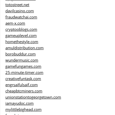
totostreet.net
davilcasino.com
fraudwatchai.com
aem-x.com
cryptooblogs.com
gameuplevel.com
homethestyle.com
amuldistribution.com
borobuddur.com
wundermusic.com
gamefungames.com
25-minute-timer.com
creativefuntask.com
engrsaifulsaif.com
cheapbtcminers.com
unionstationtogeorgetown.com
iamayudoc.com
mylittlebighead.com