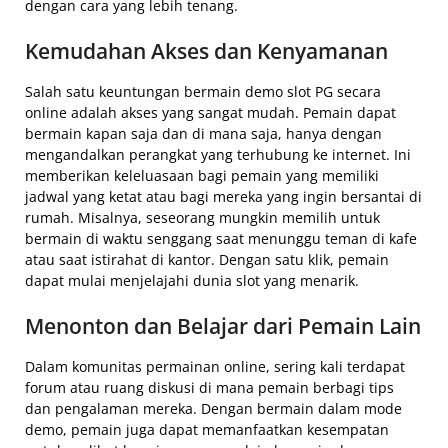
dengan cara yang lebih tenang.
Kemudahan Akses dan Kenyamanan
Salah satu keuntungan bermain demo slot PG secara
online adalah akses yang sangat mudah. Pemain dapat
bermain kapan saja dan di mana saja, hanya dengan
mengandalkan perangkat yang terhubung ke internet. Ini
memberikan keleluasaan bagi pemain yang memiliki
jadwal yang ketat atau bagi mereka yang ingin bersantai di
rumah. Misalnya, seseorang mungkin memilih untuk
bermain di waktu senggang saat menunggu teman di kafe
atau saat istirahat di kantor. Dengan satu klik, pemain
dapat mulai menjelajahi dunia slot yang menarik.
Menonton dan Belajar dari Pemain Lain
Dalam komunitas permainan online, sering kali terdapat
forum atau ruang diskusi di mana pemain berbagi tips
dan pengalaman mereka. Dengan bermain dalam mode
demo, pemain juga dapat memanfaatkan kesempatan