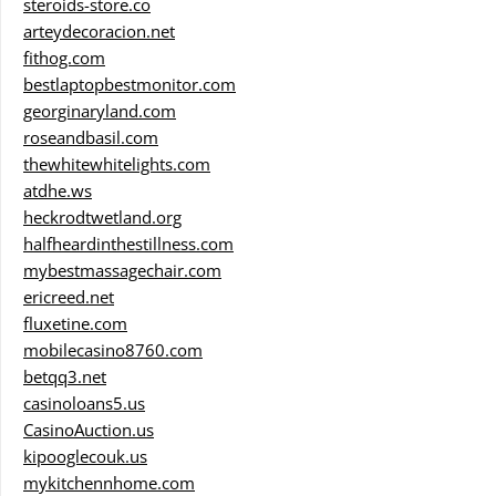
steroids-store.co
arteydecoracion.net
fithog.com
bestlaptopbestmonitor.com
georginaryland.com
roseandbasil.com
thewhitewhitelights.com
atdhe.ws
heckrodtwetland.org
halfheardinthestillness.com
mybestmassagechair.com
ericreed.net
fluxetine.com
mobilecasino8760.com
betqq3.net
casinoloans5.us
CasinoAuction.us
kipooglecouk.us
mykitchennhome.com