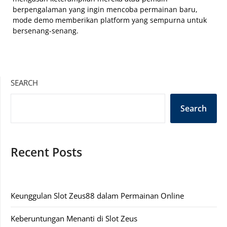
berpengalaman yang ingin mencoba permainan baru,
mode demo memberikan platform yang sempurna untuk
bersenang-senang.
SEARCH
Search
Recent Posts
Keunggulan Slot Zeus88 dalam Permainan Online
Keberuntungan Menanti di Slot Zeus