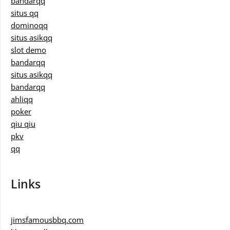
bandarqq
situs qq
dominoqq
situs asikqq
slot demo
bandarqq
situs asikqq
bandarqq
ahliqq
poker
qiu qiu
pkv
qq
Links
jimsfamousbbq.com