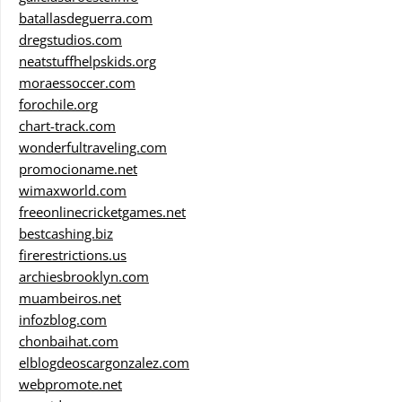
batallasdeguerra.com
dregstudios.com
neatstuffhelpskids.org
moraessoccer.com
forochile.org
chart-track.com
wonderfultraveling.com
promocioname.net
wimaxworld.com
freeonlinecricketgames.net
bestcashing.biz
firerestrictions.us
archiesbrooklyn.com
muambeiros.net
infozblog.com
chonbaihat.com
elblogdeoscargonzalez.com
webpromote.net