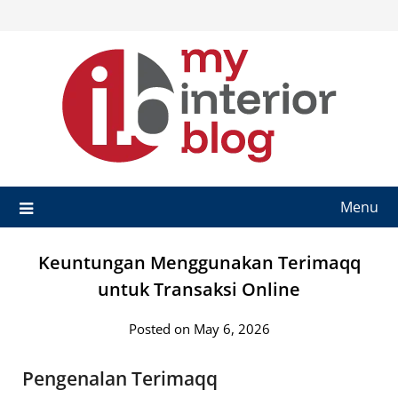
Skip
to
content
Menu
Keuntungan Menggunakan Terimaqq
untuk Transaksi Online
Posted on May 6, 2026
Pengenalan Terimaqq