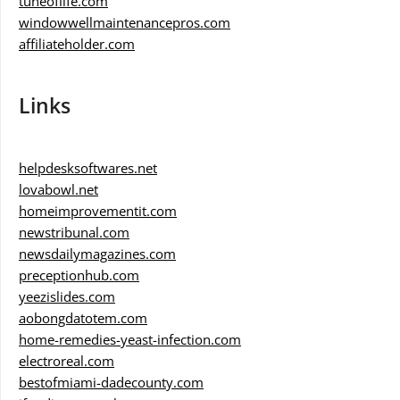
tuneoflife.com
windowwellmaintenancepros.com
affiliateholder.com
Links
helpdesksoftwares.net
lovabowl.net
homeimprovementit.com
newstribunal.com
newsdailymagazines.com
preceptionhub.com
yeezislides.com
aobongdatotem.com
home-remedies-yeast-infection.com
electroreal.com
bestofmiami-dadecounty.com