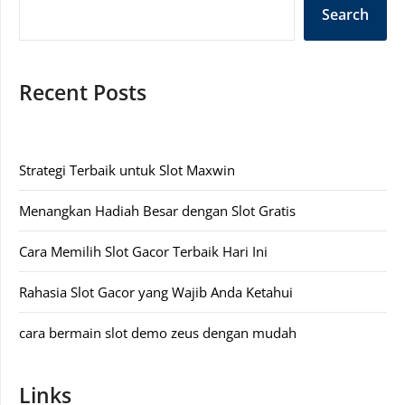
Search
Recent Posts
Strategi Terbaik untuk Slot Maxwin
Menangkan Hadiah Besar dengan Slot Gratis
Cara Memilih Slot Gacor Terbaik Hari Ini
Rahasia Slot Gacor yang Wajib Anda Ketahui
cara bermain slot demo zeus dengan mudah
Links