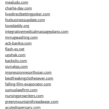
mealudo.com
charlie-day.com
livedirectbettingpoker.com
foxbusinessupdate.com
lovedaddy.org
integrativemedicalmassageplano.com
mrrugwashing.com
acb-bankia.com
flash-es.net
upshak.com
backsilo.com
siviralqq.com
impressionresorthoian.com
bestfreakingclothesever.com
falling-film-evaporator.com
sumuslawfirm.com
nursingprowriters.com
greenmountainthreadwear.com
acutedispensary.com