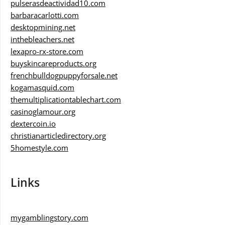
pulserasdeactividad10.com
barbaracarlotti.com
desktopmining.net
inthebleachers.net
lexapro-rx-store.com
buyskincareproducts.org
frenchbulldogpuppyforsale.net
kogamasquid.com
themultiplicationtablechart.com
casinoglamour.org
dextercoin.io
christianarticledirectory.org
5homestyle.com
Links
mygamblingstory.com