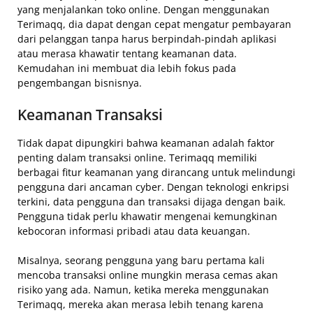
yang menjalankan toko online. Dengan menggunakan
Terimaqq, dia dapat dengan cepat mengatur pembayaran
dari pelanggan tanpa harus berpindah-pindah aplikasi
atau merasa khawatir tentang keamanan data.
Kemudahan ini membuat dia lebih fokus pada
pengembangan bisnisnya.
Keamanan Transaksi
Tidak dapat dipungkiri bahwa keamanan adalah faktor
penting dalam transaksi online. Terimaqq memiliki
berbagai fitur keamanan yang dirancang untuk melindungi
pengguna dari ancaman cyber. Dengan teknologi enkripsi
terkini, data pengguna dan transaksi dijaga dengan baik.
Pengguna tidak perlu khawatir mengenai kemungkinan
kebocoran informasi pribadi atau data keuangan.
Misalnya, seorang pengguna yang baru pertama kali
mencoba transaksi online mungkin merasa cemas akan
risiko yang ada. Namun, ketika mereka menggunakan
Terimaqq, mereka akan merasa lebih tenang karena