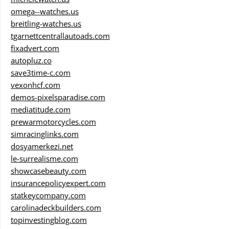
omega--watches.us
breitling-watches.us
tgarnettcentrallautoads.com
fixadvert.com
autopluz.co
save3time-c.com
vexonhcf.com
demos-pixelsparadise.com
mediatitude.com
prewarmotorcycles.com
simracinglinks.com
dosyamerkezi.net
le-surrealisme.com
showcasebeauty.com
insurancepolicyexpert.com
statkeycompany.com
carolinadeckbuilders.com
topinvestingblog.com