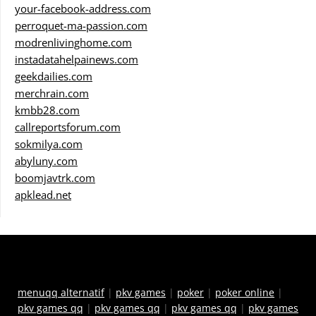
your-facebook-address.com
perroquet-ma-passion.com
modrenlivinghome.com
instadatahelpainews.com
geekdailies.com
merchrain.com
kmbb28.com
callreportsforum.com
sokmilya.com
abyluny.com
boomjavtrk.com
apklead.net
menuqq alternatif
|
pkv games
|
poker
|
poker online
|
pkv games qq
|
pkv games qq
|
pkv games qq
|
pkv games