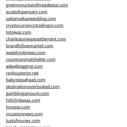
greenmountainthreadwear.com
acutedispensary.com
sattamatkanewsblog.com
cryptocurrencytradingcn.com
totowaz.com
charlestonwipesettlement.com
brandfollowmarket.com
weeklyjobnews.com
countyanimalshelter.com
adwebtagging.com
ranksuperior.net
babystepahead.com
destinationoverlooked.com
gamblingamount.com
hillclimbwax.com
hnopse.com
occasionnews.com
lustofmoney.com