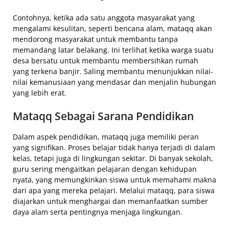
Contohnya, ketika ada satu anggota masyarakat yang
mengalami kesulitan, seperti bencana alam, mataqq akan
mendorong masyarakat untuk membantu tanpa
memandang latar belakang. Ini terlihat ketika warga suatu
desa bersatu untuk membantu membersihkan rumah
yang terkena banjir. Saling membantu menunjukkan nilai-
nilai kemanusiaan yang mendasar dan menjalin hubungan
yang lebih erat.
Mataqq Sebagai Sarana Pendidikan
Dalam aspek pendidikan, mataqq juga memiliki peran
yang signifikan. Proses belajar tidak hanya terjadi di dalam
kelas, tetapi juga di lingkungan sekitar. Di banyak sekolah,
guru sering mengaitkan pelajaran dengan kehidupan
nyata, yang memungkinkan siswa untuk memahami makna
dari apa yang mereka pelajari. Melalui mataqq, para siswa
diajarkan untuk menghargai dan memanfaatkan sumber
daya alam serta pentingnya menjaga lingkungan.