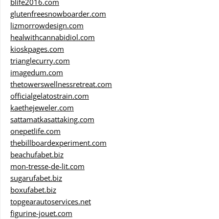
blife2016.com
glutenfreesnowboarder.com
lizmorrowdesign.com
healwithcannabidiol.com
kioskpages.com
trianglecurry.com
imagedum.com
thetowerswellnessretreat.com
officialgelatostrain.com
kaethejeweler.com
sattamatkasattaking.com
onepetlife.com
thebillboardexperiment.com
beachufabet.biz
mon-tresse-de-lit.com
sugarufabet.biz
boxufabet.biz
topgearautoservices.net
figurine-jouet.com