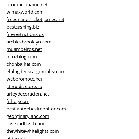
promocioname.net
wimaxworld.com
freeonlinecricketgames.net
bestcashing.biz
firerestrictions.us
archiesbrooklyn.com
muambeiros.net
infozblog.com
chonbaihat.com
elblogdeoscargonzalez.com
webpromote.net
steroids-store.co
arteydecoracion.net
fithog.com
bestlaptopbestmonitor.com
georginaryland.com
roseandbasil.com
thewhitewhitelights.com
atdhe.ws