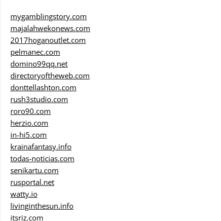
mygamblingstory.com
majalahwekonews.com
2017hoganoutlet.com
pelmanec.com
domino99qq.net
directoryoftheweb.com
donttellashton.com
rush3studio.com
roro90.com
herzio.com
in-hi5.com
krainafantasy.info
todas-noticias.com
senikartu.com
rusportal.net
watty.io
livinginthesun.info
itsriz.com