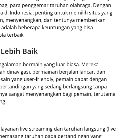
bagi para penggemar taruhan olahraga. Dengan
ia di Indonesia, penting untuk memilih situs yang
n, menyenangkan, dan tentunya memberikan
t adalah beberapa keuntungan yang bisa
la terbaik.
Lebih Baik
engalaman bermain yang luar biasa. Mereka
 dinavigasi, permainan berjalan lancar, dan
sain yang user-friendly, pemain dapat dengan
 pertandingan yang sedang berlangsung tanpa
unya sangat menyenangkan bagi pemain, terutama
ng.
 layanan live streaming dan taruhan langsung (live
memasang taruhan pada pertandingan yang