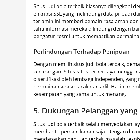
Situs judi bola terbaik biasanya dilengkapi
enkripsi SSL yang melindungi data pribadi 
terjamin ini memberi pemain rasa aman dan
tahu informasi mereka dilindungi dengan baik
pengatur resmi untuk memastikan permainan
Perlindungan Terhadap Penipuan
Dengan memilih situs judi bola terbaik, pemai
kecurangan. Situs-situs terpercaya menggun
disertifikasi oleh lembaga independen, yang
permainan adalah acak dan adil. Hal ini m
kesempatan yang sama untuk menang.
5. Dukungan Pelanggan yang 
Situs judi bola terbaik selalu menyediakan l
membantu pemain kapan saja. Dengan dukung
mendapatkan bantuan terkait masalah teknis