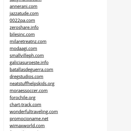
annerani.com
jazzatude.com
0022pa.com
zeroshare.info
bilesinc.com
milaretreatnz.com
modaagi.com
smallvilleph.com
galiciasuroeste.info
batallasdeguerra.com
dregstudios.com
neatstuffhelpskids.org
moraessoccer.com
forochile.org
chart-track.com
wonderfultraveling.com
promocioname.net
wimaxworld.com