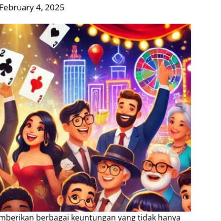
February 4, 2025
emberikan berbagai keuntungan yang tidak hanya