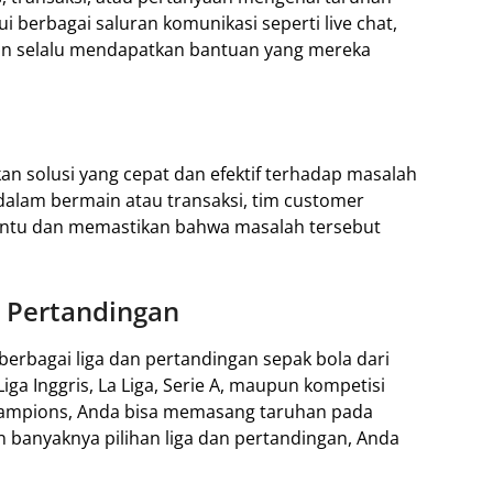
 berbagai saluran komunikasi seperti live chat,
in selalu mendapatkan bantuan yang mereka
n solusi yang cepat dan efektif terhadap masalah
 dalam bermain atau transaksi, tim customer
antu dan memastikan bahwa masalah tersebut
n Pertandingan
 berbagai liga dan pertandingan sepak bola dari
 Liga Inggris, La Liga, Serie A, maupun kompetisi
 Champions, Anda bisa memasang taruhan pada
 banyaknya pilihan liga dan pertandingan, Anda