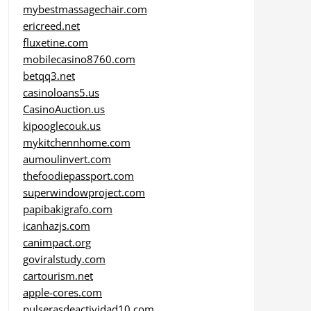
mybestmassagechair.com
ericreed.net
fluxetine.com
mobilecasino8760.com
betqq3.net
casinoloans5.us
CasinoAuction.us
kipooglecouk.us
mykitchennhome.com
aumoulinvert.com
thefoodiepassport.com
superwindowproject.com
papibakigrafo.com
icanhazjs.com
canimpact.org
goviralstudy.com
cartourism.net
apple-cores.com
pulserasdeactividad10.com