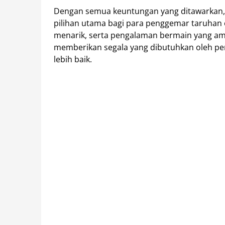
Dengan semua keuntungan yang ditawarkan, ti
pilihan utama bagi para penggemar taruhan 
menarik, serta pengalaman bermain yang ama
memberikan segala yang dibutuhkan oleh pe
lebih baik.