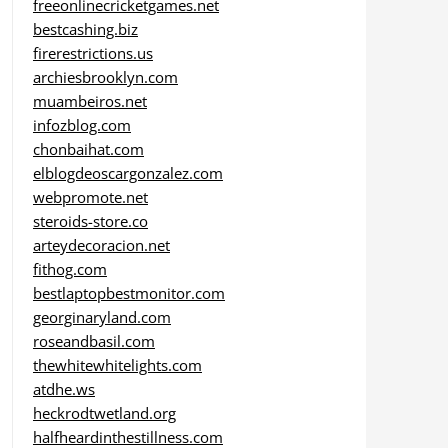
freeonlinecricketgames.net
bestcashing.biz
firerestrictions.us
archiesbrooklyn.com
muambeiros.net
infozblog.com
chonbaihat.com
elblogdeoscargonzalez.com
webpromote.net
steroids-store.co
arteydecoracion.net
fithog.com
bestlaptopbestmonitor.com
georginaryland.com
roseandbasil.com
thewhitewhitelights.com
atdhe.ws
heckrodtwetland.org
halfheardinthestillness.com