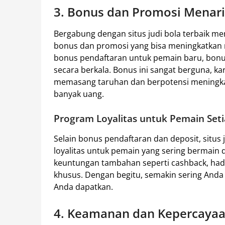
3. Bonus dan Promosi Menar
Bergabung dengan situs judi bola terbaik 
bonus dan promosi yang bisa meningkatkan
bonus pendaftaran untuk pemain baru, bonus
secara berkala. Bonus ini sangat berguna, 
memasang taruhan dan berpotensi meningk
banyak uang.
Program Loyalitas untuk Pemain Seti
Selain bonus pendaftaran dan deposit, situs
loyalitas untuk pemain yang sering bermain 
keuntungan tambahan seperti cashback, hadi
khusus. Dengan begitu, semakin sering Anda
Anda dapatkan.
4. Keamanan dan Kepercaya