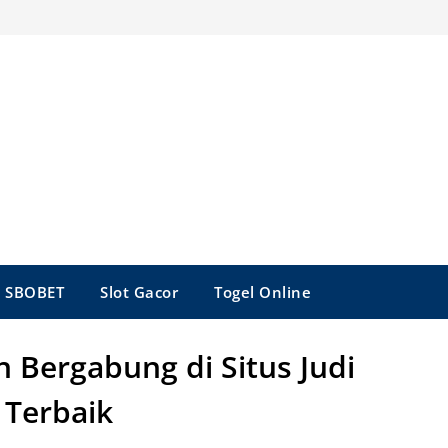
SBOBET
Slot Gacor
Togel Online
 Bergabung di Situs Judi
 Terbaik