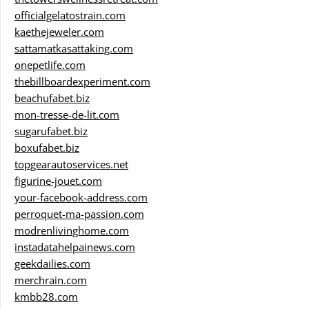
officialgelatostrain.com
kaethejeweler.com
sattamatkasattaking.com
onepetlife.com
thebillboardexperiment.com
beachufabet.biz
mon-tresse-de-lit.com
sugarufabet.biz
boxufabet.biz
topgearautoservices.net
figurine-jouet.com
your-facebook-address.com
perroquet-ma-passion.com
modrenlivinghome.com
instadatahelpainews.com
geekdailies.com
merchrain.com
kmbb28.com