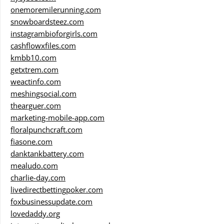
onemoremilerunning.com
snowboardsteez.com
instagrambioforgirls.com
cashflowxfiles.com
kmbb10.com
getxtrem.com
weactinfo.com
meshingsocial.com
thearguer.com
marketing-mobile-app.com
floralpunchcraft.com
fiasone.com
danktankbattery.com
mealudo.com
charlie-day.com
livedirectbettingpoker.com
foxbusinessupdate.com
lovedaddy.org