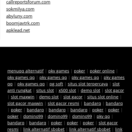
callreportsforum.com
sokmilya.com
abyluny.com
boomjavtrk.com
apklead.net
menuqq alternatif
|
pkv games
|
poker
|
poker online
|
pkv games qq
|
pkv games qq
|
pkv games qq
|
pkv games
qq
|
pkv games qq
|
pg soft
|
situs slot terpercaya
|
slot
anti rungkat
|
situs slot
|
x500 slot
|
demo slot
|
slot gacor
|
slot maxwin
|
demo slot
|
slot gacor
|
situs slot online
|
slot gacor maxwin
|
slot gacor resmi
|
bandarq
|
bandarq
|
poker
|
bandarq
|
bandarq
|
bandarq
|
poker
|
poker
|
poker
|
domino99
|
domino99
|
domino99
|
pkv qq
|
bandarq
|
bandarq
|
poker
|
poker
|
poker
|
slot gacor
resmi
|
link alternatif sbobet
|
link alternatif sbobet
|
link