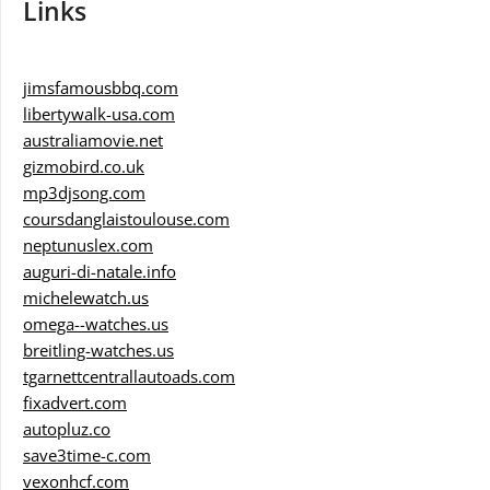
Links
jimsfamousbbq.com
libertywalk-usa.com
australiamovie.net
gizmobird.co.uk
mp3djsong.com
coursdanglaistoulouse.com
neptunuslex.com
auguri-di-natale.info
michelewatch.us
omega--watches.us
breitling-watches.us
tgarnettcentrallautoads.com
fixadvert.com
autopluz.co
save3time-c.com
vexonhcf.com