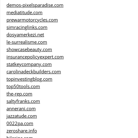
demos-pixelsparadise.com
mediatitude.com
prewarmotorcycles.com
simracinglinks.com
dosyamerkezi.net
le-surrealisme.com
showcasebeauty.com
insurancepolicyexpert.com
statkeycompany.com
carolinadeckbuilders.com
topinvestingblog.com
top50tools.com
the-rep.com
saltyfranks.com
annerani.com
jazzatude.com
0022pa.com
zeroshare.info