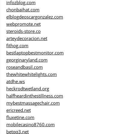
infozblog.com
chonbaihat.com
elblogdeoscargonzalez.com
webpromote.net
steroids-store.co
arteydecoracion.net
fithog.com
bestlaptopbestmonitor.com
georginaryland.com
roseandbasil.com
thewhitewhitelights.com
atdhe.ws
heckrodtwetland.org
halfheardinthestillness.com
mybestmassagechair.com
ericreed.net
fluxetine.com
mobilecasino8760.com
betqq3.net