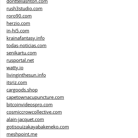
donttellashton.com
rush3studio.com
roro90.com
herzio.com
in-hi5.com
krainafantasy.info
todas-noticias.com
senikartu.com
rusportal.net
watty.io
livinginthesun.info
itsriz.com
cargoods.shop
capetownacupuncture.com
bitcoinvideospro.com
cosmiccrowcollective.com
alain-jacquet.com
gotisouizakayabakeneko.com
meshpoint.me