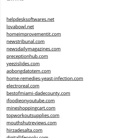
helpdesksoftwares.net
lovabowl.net
homeimprovementit.com
newstribunal.com
newsdailymagazines.com
preceptionhub.com
yeezislides.com
aobongdatotem.com
home-remedies-yeast-infection.com
electroreal.com
bestofmiami-dadecounty.com
ifoodieonyoutube.com
mineshoppingcart.com
topworkoutsupplies.com
mouthshutreviews.com
hirzadesalta.com
digitallifeopoly.com