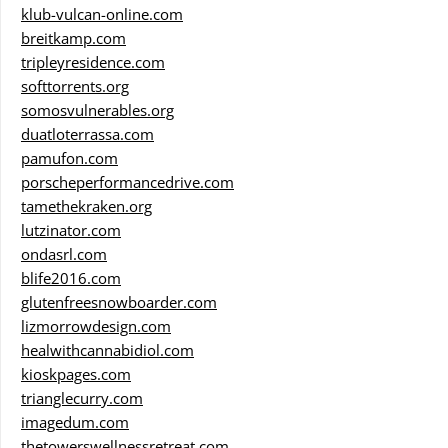
klub-vulcan-online.com
breitkamp.com
tripleyresidence.com
softtorrents.org
somosvulnerables.org
duatloterrassa.com
pamufon.com
porscheperformancedrive.com
tamethekraken.org
lutzinator.com
ondasrl.com
blife2016.com
glutenfreesnowboarder.com
lizmorrowdesign.com
healwithcannabidiol.com
kioskpages.com
trianglecurry.com
imagedum.com
thetowerswellnessretreat.com