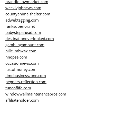
brandfollowmarket.com
weeklyjobnews.com
countyanimalshelter.com
adwebtagging.com
ranksuperior.net
babystepahead.com
destinationoverlooked.com
gamblingamount.com
hillclimbwax.com
hnopse.com
occasionnews.com
lustofmoney.com
timebusinesszone.com
peppers-reflection.com
tuneoflife.com
windowwellmaintenancepros.com
affiliateholder.com