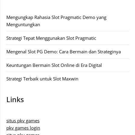
Mengungkap Rahasia Slot Pragmatic Demo yang
Menguntungkan
Strategi Tepat Menggunakan Slot Pragmatic
Mengenal Slot PG Demo: Cara Bermain dan Strateginya
Keuntungan Bermain Slot Online di Era Digital
Strategi Terbaik untuk Slot Maxwin
Links
situs pkv games
pkv games login