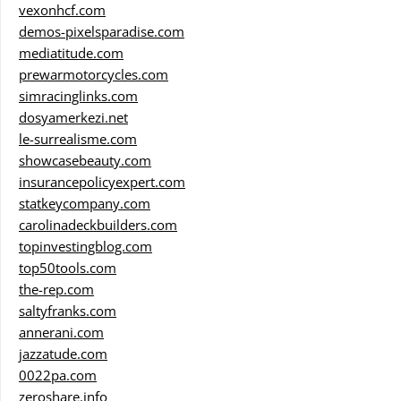
vexonhcf.com
demos-pixelsparadise.com
mediatitude.com
prewarmotorcycles.com
simracinglinks.com
dosyamerkezi.net
le-surrealisme.com
showcasebeauty.com
insurancepolicyexpert.com
statkeycompany.com
carolinadeckbuilders.com
topinvestingblog.com
top50tools.com
the-rep.com
saltyfranks.com
annerani.com
jazzatude.com
0022pa.com
zeroshare.info