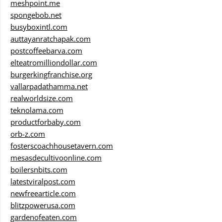
meshpoint.me
spongebob.net
busyboxintl.com
auttayanratchapak.com
postcoffeebarva.com
elteatromilliondollar.com
burgerkingfranchise.org
vallarpadathamma.net
realworldsize.com
teknolama.com
productforbaby.com
orb-z.com
fosterscoachhousetavern.com
mesasdecultivoonline.com
boilersnbits.com
latestviralpost.com
newfreearticle.com
blitzpowerusa.com
gardenofeaten.com