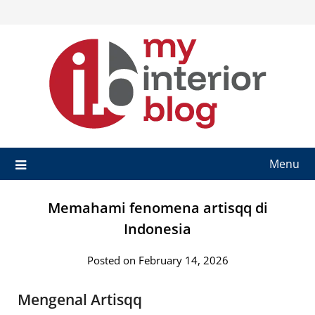
Skip
to
content
Menu
Memahami fenomena artisqq di
Indonesia
Posted on February 14, 2026
Mengenal Artisqq