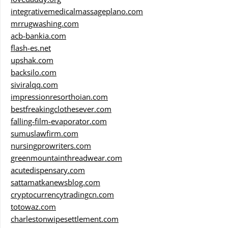
integrativemedicalmassageplano.com
mrrugwashing.com
acb-bankia.com
flash-es.net
upshak.com
backsilo.com
siviralqq.com
impressionresorthoian.com
bestfreakingclothesever.com
falling-film-evaporator.com
sumuslawfirm.com
nursingprowriters.com
greenmountainthreadwear.com
acutedispensary.com
sattamatkanewsblog.com
cryptocurrencytradingcn.com
totowaz.com
charlestonwipesettlement.com