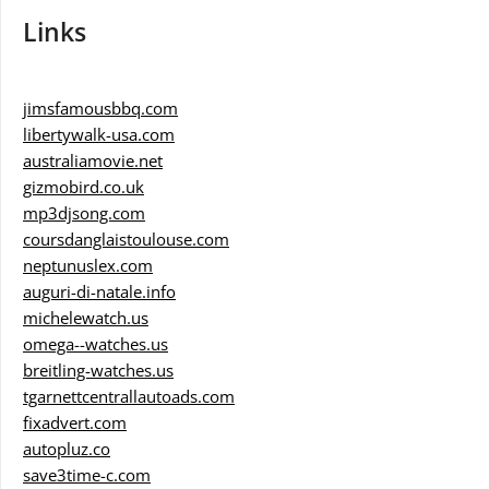
Links
jimsfamousbbq.com
libertywalk-usa.com
australiamovie.net
gizmobird.co.uk
mp3djsong.com
coursdanglaistoulouse.com
neptunuslex.com
auguri-di-natale.info
michelewatch.us
omega--watches.us
breitling-watches.us
tgarnettcentrallautoads.com
fixadvert.com
autopluz.co
save3time-c.com