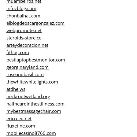
muambeiros.net
infozblog.com
chonbaihat.com
elblogdeoscargonzalez.com
webpromote.net
steroids-store.co
arteydecoracion.net
fithog.com
bestlaptopbestmonitor.com
georginaryland.com
roseandbasil.com
thewhitewhitelights.com
atdhe.ws
heckrodtwetland.org
halfheardinthestillness.com
mybestmassagechair.com
ericreed.net
fluxetine.com
mobilecasino8760.com