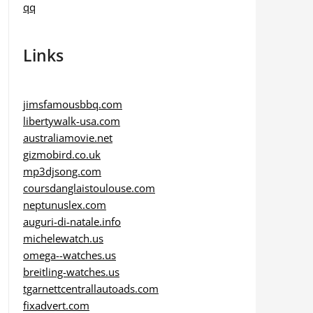
qq
Links
jimsfamousbbq.com
libertywalk-usa.com
australiamovie.net
gizmobird.co.uk
mp3djsong.com
coursdanglaistoulouse.com
neptunuslex.com
auguri-di-natale.info
michelewatch.us
omega--watches.us
breitling-watches.us
tgarnettcentrallautoads.com
fixadvert.com