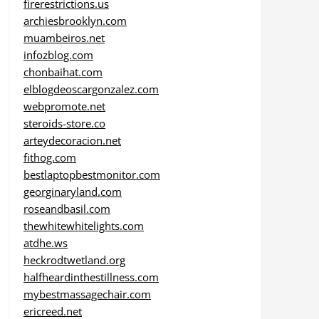
firerestrictions.us
archiesbrooklyn.com
muambeiros.net
infozblog.com
chonbaihat.com
elblogdeoscargonzalez.com
webpromote.net
steroids-store.co
arteydecoracion.net
fithog.com
bestlaptopbestmonitor.com
georginaryland.com
roseandbasil.com
thewhitewhitelights.com
atdhe.ws
heckrodtwetland.org
halfheardinthestillness.com
mybestmassagechair.com
ericreed.net