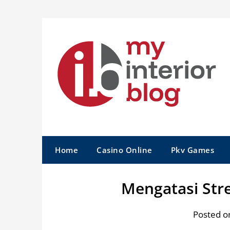
Skip
to
content
Home
Casino Online
Pkv Games
Mengatasi Str
Posted on