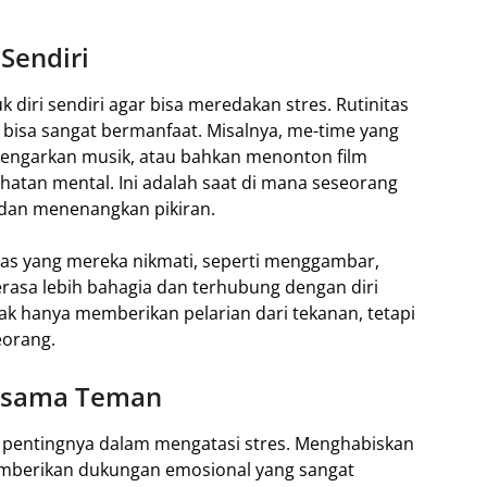
Sendiri
 diri sendiri agar bisa meredakan stres. Rutinitas
bisa sangat bermanfaat. Misalnya, me-time yang
engarkan musik, atau bahkan menonton film
hatan mental. Ini adalah saat di mana seseorang
 dan menenangkan pikiran.
itas yang mereka nikmati, seperti menggambar,
rasa lebih bahagia dan terhubung dengan diri
tidak hanya memberikan pelarian dari tekanan, tetapi
eorang.
Bersama Teman
lah pentingnya dalam mengatasi stres. Menghabiskan
mberikan dukungan emosional yang sangat