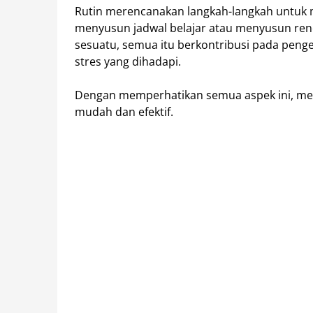
Rutin merencanakan langkah-langkah untuk m
menyusun jadwal belajar atau menyusun ren
sesuatu, semua itu berkontribusi pada penge
stres yang dihadapi.
Dengan memperhatikan semua aspek ini, menga
mudah dan efektif.