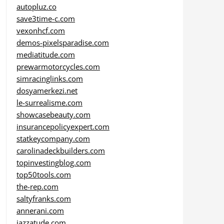
autopluz.co
save3time-c.com
vexonhcf.com
demos-pixelsparadise.com
mediatitude.com
prewarmotorcycles.com
simracinglinks.com
dosyamerkezi.net
le-surrealisme.com
showcasebeauty.com
insurancepolicyexpert.com
statkeycompany.com
carolinadeckbuilders.com
topinvestingblog.com
top50tools.com
the-rep.com
saltyfranks.com
annerani.com
jazzatude.com