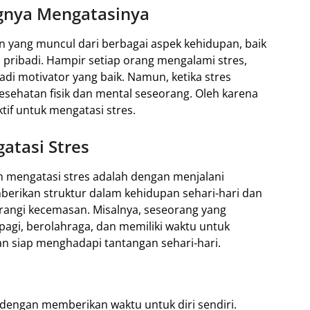
ngnya Mengatasinya
n yang muncul dari berbagai aspek kehidupan, baik
h pribadi. Hampir setiap orang mengalami stres,
di motivator yang baik. Namun, ketika stres
esehatan fisik dan mental seseorang. Oleh karena
tif untuk mengatasi stres.
atasi Stres
am mengatasi stres adalah dengan menjalani
emberikan struktur dalam kehidupan sehari-hari dan
rangi kecemasan. Misalnya, seseorang yang
 pagi, berolahraga, dan memiliki waktu untuk
an siap menghadapi tantangan sehari-hari.
dengan memberikan waktu untuk diri sendiri.