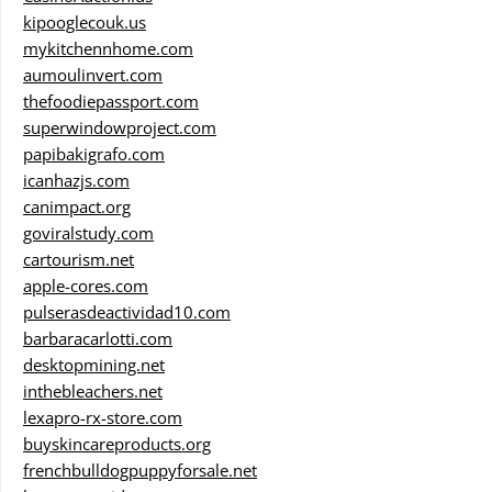
kipooglecouk.us
mykitchennhome.com
aumoulinvert.com
thefoodiepassport.com
superwindowproject.com
papibakigrafo.com
icanhazjs.com
canimpact.org
goviralstudy.com
cartourism.net
apple-cores.com
pulserasdeactividad10.com
barbaracarlotti.com
desktopmining.net
inthebleachers.net
lexapro-rx-store.com
buyskincareproducts.org
frenchbulldogpuppyforsale.net