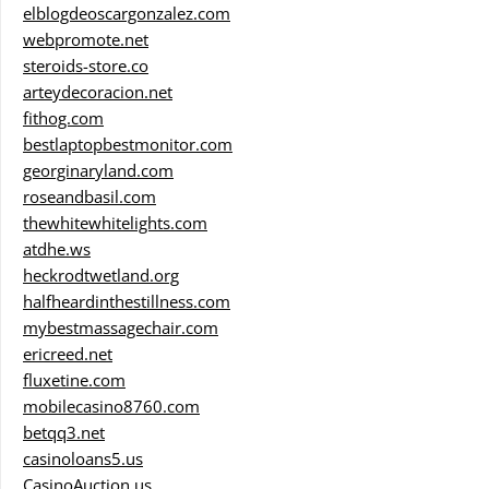
elblogdeoscargonzalez.com
webpromote.net
steroids-store.co
arteydecoracion.net
fithog.com
bestlaptopbestmonitor.com
georginaryland.com
roseandbasil.com
thewhitewhitelights.com
atdhe.ws
heckrodtwetland.org
halfheardinthestillness.com
mybestmassagechair.com
ericreed.net
fluxetine.com
mobilecasino8760.com
betqq3.net
casinoloans5.us
CasinoAuction.us