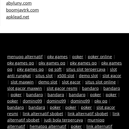
abyluny.com
boomjavtrk.com
apklead.net
menuqq alternatif
|
pkv games
|
poker
|
poker online
|
pkv games qq
|
pkv games qq
|
pkv games qq
|
pkv games
qq
|
pkv games qq
|
pg soft
|
situs slot terpercaya
|
slot
anti rungkat
|
situs slot
|
x500 slot
|
demo slot
|
slot gacor
|
slot maxwin
|
demo slot
|
slot gacor
|
situs slot online
|
slot gacor maxwin
|
slot gacor resmi
|
bandarq
|
bandarq
|
poker
|
bandarq
|
bandarq
|
bandarq
|
poker
|
poker
|
poker
|
domino99
|
domino99
|
domino99
|
pkv qq
|
bandarq
|
bandarq
|
poker
|
poker
|
poker
|
slot gacor
resmi
|
link alternatif sbobet
|
link alternatif sbobet
|
link
alternatif sbobet
|
judi bola terpercaya
|
murniqq
alternatif
|
hematqq alternatif
|
poker
|
link alternatif