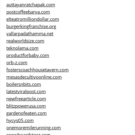
auttayanratchapak.com
postcoffeebarva.com
elteatromilliondollar.com
burgerkingfranchise.org
vallarpadathamma.net
realworldsize.com
teknolama.com
productforbaby.com
orb-z.com
fosterscoachhousetavern.com
mesasdecultivoonline.com
boilersnbits.com
latestviralpost.com
newfreearticle.com
blitzpowerusa.com
gardenofeaten.com
hycys05.com
onemoremilerunning.com
snowboardsteez.com