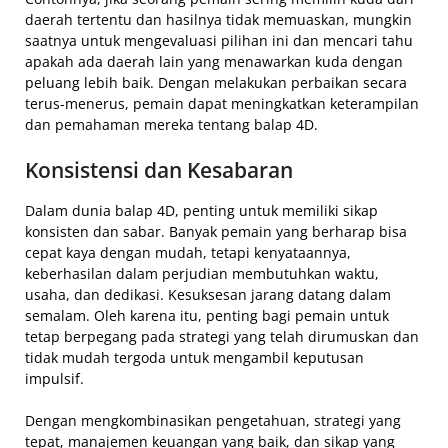
daerah tertentu dan hasilnya tidak memuaskan, mungkin
saatnya untuk mengevaluasi pilihan ini dan mencari tahu
apakah ada daerah lain yang menawarkan kuda dengan
peluang lebih baik. Dengan melakukan perbaikan secara
terus-menerus, pemain dapat meningkatkan keterampilan
dan pemahaman mereka tentang balap 4D.
Konsistensi dan Kesabaran
Dalam dunia balap 4D, penting untuk memiliki sikap
konsisten dan sabar. Banyak pemain yang berharap bisa
cepat kaya dengan mudah, tetapi kenyataannya,
keberhasilan dalam perjudian membutuhkan waktu,
usaha, dan dedikasi. Kesuksesan jarang datang dalam
semalam. Oleh karena itu, penting bagi pemain untuk
tetap berpegang pada strategi yang telah dirumuskan dan
tidak mudah tergoda untuk mengambil keputusan
impulsif.
Dengan mengkombinasikan pengetahuan, strategi yang
tepat, manajemen keuangan yang baik, dan sikap yang