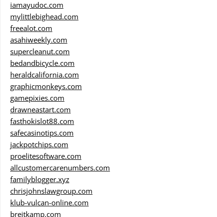
iamayudoc.com
mylittlebighead.com
freealot.com
asahiweekly.com
supercleanut.com
bedandbicycle.com
heraldcalifornia.com
graphicmonkeys.com
gamepixies.com
drawneastart.com
fasthokislot88.com
safecasinotips.com
jackpotchips.com
proelitesoftware.com
allcustomercarenumbers.com
familyblogger.xyz
chrisjohnslawgroup.com
klub-vulcan-online.com
breitkamp.com