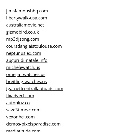
jimsfamousbbq.com
libertywalk-usa.com
australiamovie.net
gizmobird.co.uk
mp3djsong.com
coursdanglaistoulouse.com
neptunuslex.com
auguri-di-natale.info
michelewatch.us
omega--watches.us
breitling-watches.us
tgarnettcentrallautoads.com
fixadvert.com
autopluz.co
save3time-c.com
vexonhcf.com
demos-pixelsparadise.com
mediatitude.com