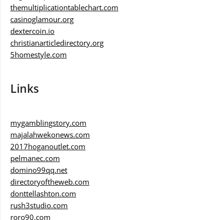
themultiplicationtablechart.com
casinoglamour.org
dextercoin.io
christianarticledirectory.org
5homestyle.com
Links
mygamblingstory.com
majalahwekonews.com
2017hoganoutlet.com
pelmanec.com
domino99qq.net
directoryoftheweb.com
donttellashton.com
rush3studio.com
roro90.com