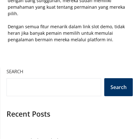
dengan uang sungguhan, mereka sudah memiliki
pemahaman yang kuat tentang permainan yang mereka
pilih.
Dengan semua fitur menarik dalam link slot demo, tidak
heran jika banyak pemain memilih untuk memulai
pengalaman bermain mereka melalui platform ini.
SEARCH
Search
Recent Posts