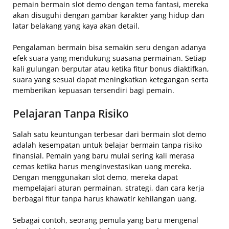
pemain bermain slot demo dengan tema fantasi, mereka
akan disuguhi dengan gambar karakter yang hidup dan
latar belakang yang kaya akan detail.
Pengalaman bermain bisa semakin seru dengan adanya
efek suara yang mendukung suasana permainan. Setiap
kali gulungan berputar atau ketika fitur bonus diaktifkan,
suara yang sesuai dapat meningkatkan ketegangan serta
memberikan kepuasan tersendiri bagi pemain.
Pelajaran Tanpa Risiko
Salah satu keuntungan terbesar dari bermain slot demo
adalah kesempatan untuk belajar bermain tanpa risiko
finansial. Pemain yang baru mulai sering kali merasa
cemas ketika harus menginvestasikan uang mereka.
Dengan menggunakan slot demo, mereka dapat
mempelajari aturan permainan, strategi, dan cara kerja
berbagai fitur tanpa harus khawatir kehilangan uang.
Sebagai contoh, seorang pemula yang baru mengenal