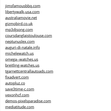
jimsfamousbbq.com
libertywalk-usa.com
australiamovie.net
gizmobird.co.uk
mp3djsong.com
coursdanglaistoulouse.com
neptunuslex.com
auguri-di-natale.info
michelewatch.us
omega--watches.us
breitling-watches.us
tgarnettcentrallautoads.com
fixadvert.com
autopluz.co
save3time-c.com
vexonhcf.com
demos-pixelsparadise.com
mediatitude.com