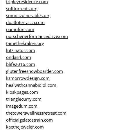
tripleyresidence.com
softtorrents.org
somosvulnerables.org
duatloterrassa.com
pamufon.com
porscheperformancedrive.com
tamethekraken.org
lutzinator.com
ondasrl.com
blife2016.com
glutenfreesnowboarder.com
lizmorrowdesign.com
healwithcannabidiol.com
kioskpages.com
trianglecurry.com
imagedum.com
thetowerswellnessretreat.com
officialgelatostrain.com
kaethejeweler.com