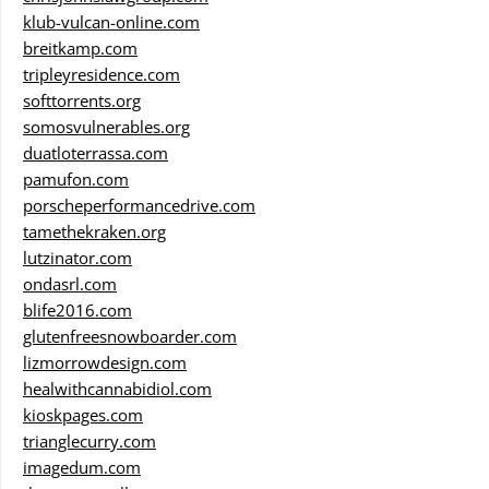
klub-vulcan-online.com
breitkamp.com
tripleyresidence.com
softtorrents.org
somosvulnerables.org
duatloterrassa.com
pamufon.com
porscheperformancedrive.com
tamethekraken.org
lutzinator.com
ondasrl.com
blife2016.com
glutenfreesnowboarder.com
lizmorrowdesign.com
healwithcannabidiol.com
kioskpages.com
trianglecurry.com
imagedum.com