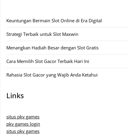
Keuntungan Bermain Slot Online di Era Digital
Strategi Terbaik untuk Slot Maxwin
Menangkan Hadiah Besar dengan Slot Gratis
Cara Memilih Slot Gacor Terbaik Hari Ini
Rahasia Slot Gacor yang Wajib Anda Ketahui
Links
situs pkv games
pkv games login
situs pkv games