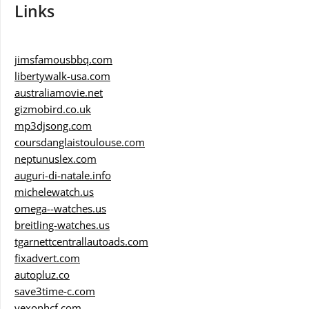
Links
jimsfamousbbq.com
libertywalk-usa.com
australiamovie.net
gizmobird.co.uk
mp3djsong.com
coursdanglaistoulouse.com
neptunuslex.com
auguri-di-natale.info
michelewatch.us
omega--watches.us
breitling-watches.us
tgarnettcentrallautoads.com
fixadvert.com
autopluz.co
save3time-c.com
vexonhcf.com