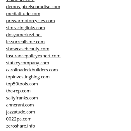
demos-pixelsparadise.com
mediatitude.com
prewarmotorcycles.com
simracinglinks.com
dosyamerkezi.net
le-surrealisme.com
showcasebeauty.com
insurancepolicyexpert.com
statkeycompany.com
carolinadeckbuilders.com
topinvestingblog.com
top50tools.com
the-rep.com
saltyfranks.com
annerani.com
jazzatude.com
0022pa.com
zeroshare.info