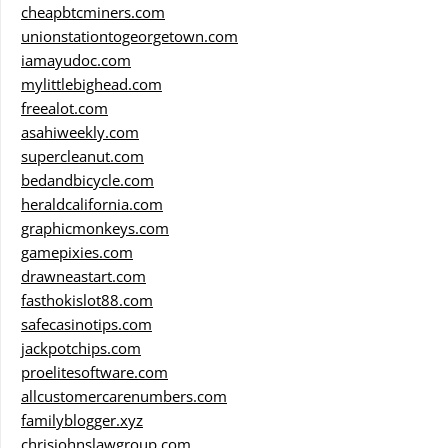
cheapbtcminers.com
unionstationtogeorgetown.com
iamayudoc.com
mylittlebighead.com
freealot.com
asahiweekly.com
supercleanut.com
bedandbicycle.com
heraldcalifornia.com
graphicmonkeys.com
gamepixies.com
drawneastart.com
fasthokislot88.com
safecasinotips.com
jackpotchips.com
proelitesoftware.com
allcustomercarenumbers.com
familyblogger.xyz
chrisjohnslawgroup.com