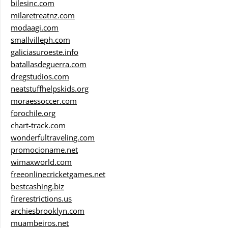
bilesinc.com
milaretreatnz.com
modaagi.com
smallvilleph.com
galiciasuroeste.info
batallasdeguerra.com
dregstudios.com
neatstuffhelpskids.org
moraessoccer.com
forochile.org
chart-track.com
wonderfultraveling.com
promocioname.net
wimaxworld.com
freeonlinecricketgames.net
bestcashing.biz
firerestrictions.us
archiesbrooklyn.com
muambeiros.net