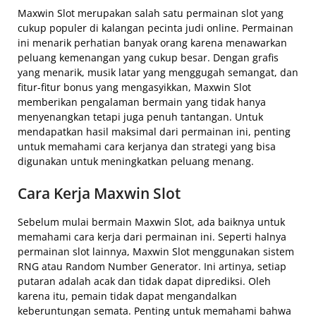
Maxwin Slot merupakan salah satu permainan slot yang
cukup populer di kalangan pecinta judi online. Permainan
ini menarik perhatian banyak orang karena menawarkan
peluang kemenangan yang cukup besar. Dengan grafis
yang menarik, musik latar yang menggugah semangat, dan
fitur-fitur bonus yang mengasyikkan, Maxwin Slot
memberikan pengalaman bermain yang tidak hanya
menyenangkan tetapi juga penuh tantangan. Untuk
mendapatkan hasil maksimal dari permainan ini, penting
untuk memahami cara kerjanya dan strategi yang bisa
digunakan untuk meningkatkan peluang menang.
Cara Kerja Maxwin Slot
Sebelum mulai bermain Maxwin Slot, ada baiknya untuk
memahami cara kerja dari permainan ini. Seperti halnya
permainan slot lainnya, Maxwin Slot menggunakan sistem
RNG atau Random Number Generator. Ini artinya, setiap
putaran adalah acak dan tidak dapat diprediksi. Oleh
karena itu, pemain tidak dapat mengandalkan
keberuntungan semata. Penting untuk memahami bahwa