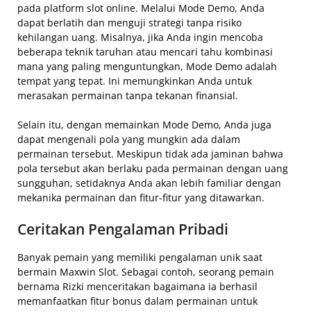
pada platform slot online. Melalui Mode Demo, Anda
dapat berlatih dan menguji strategi tanpa risiko
kehilangan uang. Misalnya, jika Anda ingin mencoba
beberapa teknik taruhan atau mencari tahu kombinasi
mana yang paling menguntungkan, Mode Demo adalah
tempat yang tepat. Ini memungkinkan Anda untuk
merasakan permainan tanpa tekanan finansial.
Selain itu, dengan memainkan Mode Demo, Anda juga
dapat mengenali pola yang mungkin ada dalam
permainan tersebut. Meskipun tidak ada jaminan bahwa
pola tersebut akan berlaku pada permainan dengan uang
sungguhan, setidaknya Anda akan lebih familiar dengan
mekanika permainan dan fitur-fitur yang ditawarkan.
Ceritakan Pengalaman Pribadi
Banyak pemain yang memiliki pengalaman unik saat
bermain Maxwin Slot. Sebagai contoh, seorang pemain
bernama Rizki menceritakan bagaimana ia berhasil
memanfaatkan fitur bonus dalam permainan untuk