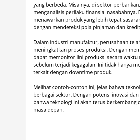
yang berbeda. Misalnya, di sektor perbanka
menganalisis perilaku finansial nasabahnya. 
menawarkan produk yang lebih tepat sasaran
dengan mendeteksi pola pinjaman dan kredit 
Dalam industri manufaktur, perusahaan tel
meningkatkan proses produksi. Dengan mema
dapat memonitor lini produksi secara waktu
sebelum terjadi kegagalan. Ini tidak hanya 
terkait dengan downtime produk.
Melihat contoh-contoh ini, jelas bahwa tek
berbagai sektor. Dengan potensi inovasi dan e
bahwa teknologi ini akan terus berkembang da
masa depan.