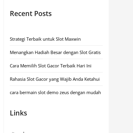
Recent Posts
Strategi Terbaik untuk Slot Maxwin
Menangkan Hadiah Besar dengan Slot Gratis
Cara Memilih Slot Gacor Terbaik Hari Ini
Rahasia Slot Gacor yang Wajib Anda Ketahui
cara bermain slot demo zeus dengan mudah
Links