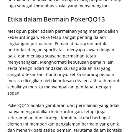
juga sebagai komunitas sosial yang menyenangkan.
Etika dalam Bermain PokerQQ13
Meskipun poker adalah permainan yang mengandalkan
keberuntungan, etika tetap sangat penting dalam
lingkungan permainan. Pemain diharapkan untuk
bertindak dengan sportivitas, menyapa lawan dengan
baik, dan menjaga suasana permainan tetap
menyenangkan. Menghormati keputusan pemain lain
serta menghindari tindakan curang adalah hal yang
sangat ditekankan. Contohnya, ketika seorang pemain
merasa dirugikan oleh keputusan dealer, alih-alih marah,
sebaiknya mereka menyampaikan pendapat dengan
sopan.
PokerQQ13 adalah gambaran dari permainan yang tidak
hanya mengandalkan keberuntungan, tetapi juga
keterampilan dan strategi. Kombinasi dari berbagai
elemen ini memberikan pengalaman bermain yang unik
dan menarik bagi setiap pemain, terutama dalam konteks