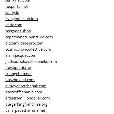
senikartu.com
rusportal.net
watty.io
livinginthesun.info
itsriz.com
cargoods.shop
capetownacupuncture.com
bitcoinvideospro.com
cosmiccrowcollective.com
alain-jacquet.com
gotisouizakayabakeneko.com
meshpoint.me
spongebob.net
busyboxintl.com
auttayanratchapak.com
postcoffeebarva.com
elteatromilliondollar.com
burgerkingfranchise.org
vallarpadathamma.net