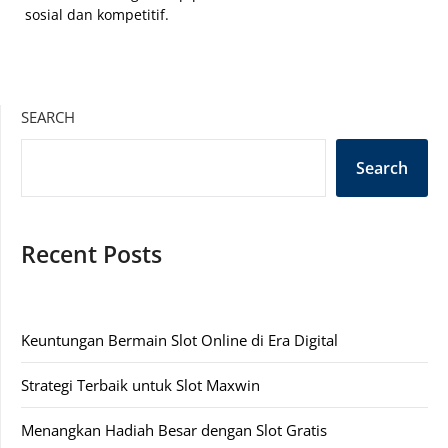
sosial dan kompetitif.
SEARCH
Search
Recent Posts
Keuntungan Bermain Slot Online di Era Digital
Strategi Terbaik untuk Slot Maxwin
Menangkan Hadiah Besar dengan Slot Gratis