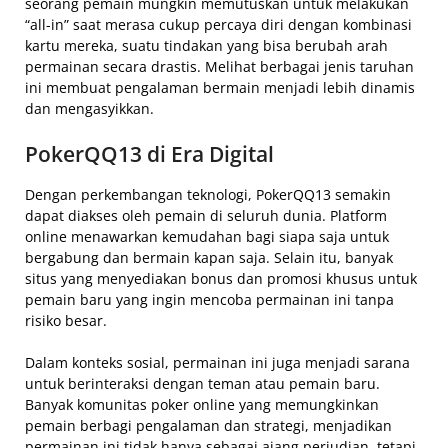
seorang pemain mungkin memutuskan untuk melakukan
“all-in” saat merasa cukup percaya diri dengan kombinasi
kartu mereka, suatu tindakan yang bisa berubah arah
permainan secara drastis. Melihat berbagai jenis taruhan
ini membuat pengalaman bermain menjadi lebih dinamis
dan mengasyikkan.
PokerQQ13 di Era Digital
Dengan perkembangan teknologi, PokerQQ13 semakin
dapat diakses oleh pemain di seluruh dunia. Platform
online menawarkan kemudahan bagi siapa saja untuk
bergabung dan bermain kapan saja. Selain itu, banyak
situs yang menyediakan bonus dan promosi khusus untuk
pemain baru yang ingin mencoba permainan ini tanpa
risiko besar.
Dalam konteks sosial, permainan ini juga menjadi sarana
untuk berinteraksi dengan teman atau pemain baru.
Banyak komunitas poker online yang memungkinkan
pemain berbagi pengalaman dan strategi, menjadikan
permainan ini tidak hanya sebagai ajang perjudian, tetapi