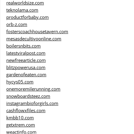
realworldsize.com
teknolama.com
productforbaby.com
orb-z.com
fosterscoachhousetavern.com
mesasdecultivoonline.com
boilersnbits.com
latestviralpost.com
newfreearticle.com
blitzpowerusa.com
gardenofeaten.com
hycys05.com
onemoremilerunning.com
snowboardsteez.com
instagrambioforgirls.com
cashflowxfiles.com
kmbb10.com
getxtrem.com
weactinfo.com