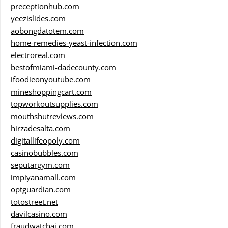
preceptionhub.com
yeezislides.com
aobongdatotem.com
home-remedies-yeast-infection.com
electroreal.com
bestofmiami-dadecounty.com
ifoodieonyoutube.com
mineshoppingcart.com
topworkoutsupplies.com
mouthshutreviews.com
hirzadesalta.com
digitallifeopoly.com
casinobubbles.com
seputargym.com
impiyanamall.com
optguardian.com
totostreet.net
davilcasino.com
fraudwatchai.com