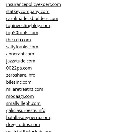
insurancepolicyexpert.com
statkeycompany.com
carolinadeckbuilders.com
topinvestingblog.com
top50tools.com
the-rep.com
saltyfranks.com
annerani.com
jazzatude.com
0022pa.com
zeroshare.info
bilesinc.com
milaretreatnz.com
modaagi.com
smallvilleph.com
galiciasuroeste.info
batallasdeguerra.com
dregstudios.com
neatstuffhelpskids.org