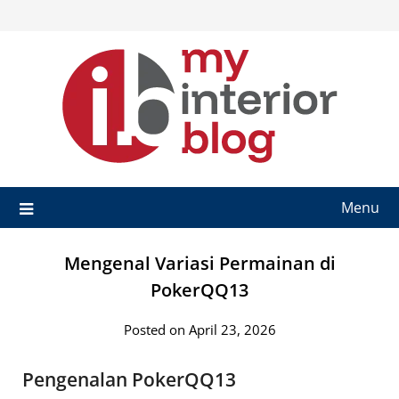
Skip
to
content
Menu
Mengenal Variasi Permainan di
PokerQQ13
Posted on April 23, 2026
Pengenalan PokerQQ13