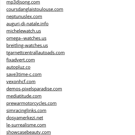
mp3djsong.com
coursdanglaistoulouse.com
neptunuslex.com
auguri-di-natale.info
michelewatch.us
omega--watches.us
breitling-watches.us
tgarnettcentrallautoads.com
fixadvert.com
autopluz.co
save3time-c.com
vexonhcf.com
demos-pixelsparadise.com
mediatitude.com
prewarmotorcycles.com
simracinglinks.com
dosyamerkezi.net
le-surrealisme.com
showcasebeauty.com