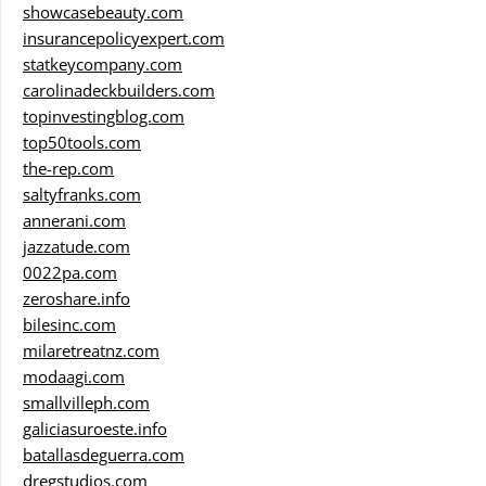
showcasebeauty.com
insurancepolicyexpert.com
statkeycompany.com
carolinadeckbuilders.com
topinvestingblog.com
top50tools.com
the-rep.com
saltyfranks.com
annerani.com
jazzatude.com
0022pa.com
zeroshare.info
bilesinc.com
milaretreatnz.com
modaagi.com
smallvilleph.com
galiciasuroeste.info
batallasdeguerra.com
dregstudios.com