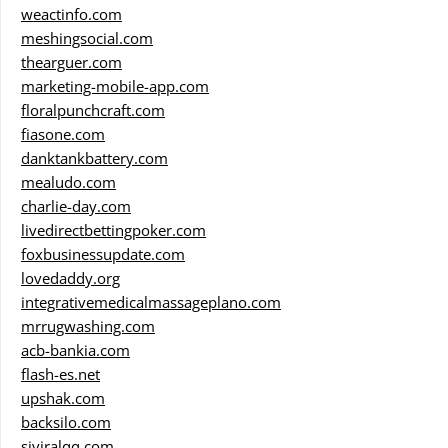
weactinfo.com
meshingsocial.com
thearguer.com
marketing-mobile-app.com
floralpunchcraft.com
fiasone.com
danktankbattery.com
mealudo.com
charlie-day.com
livedirectbettingpoker.com
foxbusinessupdate.com
lovedaddy.org
integrativemedicalmassageplano.com
mrrugwashing.com
acb-bankia.com
flash-es.net
upshak.com
backsilo.com
siviralqq.com