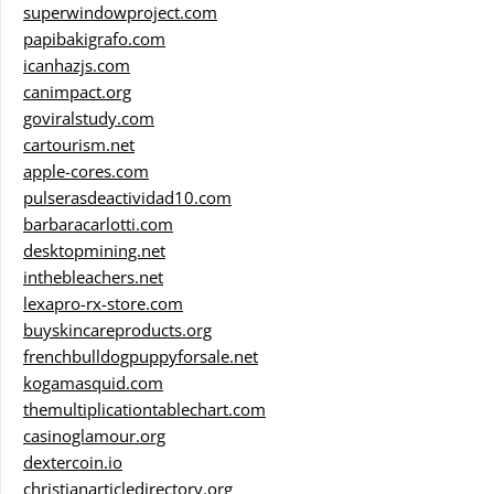
superwindowproject.com
papibakigrafo.com
icanhazjs.com
canimpact.org
goviralstudy.com
cartourism.net
apple-cores.com
pulserasdeactividad10.com
barbaracarlotti.com
desktopmining.net
inthebleachers.net
lexapro-rx-store.com
buyskincareproducts.org
frenchbulldogpuppyforsale.net
kogamasquid.com
themultiplicationtablechart.com
casinoglamour.org
dextercoin.io
christianarticledirectory.org