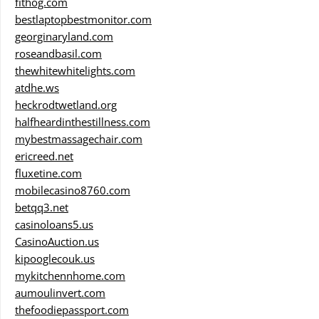
fithog.com
bestlaptopbestmonitor.com
georginaryland.com
roseandbasil.com
thewhitewhitelights.com
atdhe.ws
heckrodtwetland.org
halfheardinthestillness.com
mybestmassagechair.com
ericreed.net
fluxetine.com
mobilecasino8760.com
betqq3.net
casinoloans5.us
CasinoAuction.us
kipooglecouk.us
mykitchennhome.com
aumoulinvert.com
thefoodiepassport.com