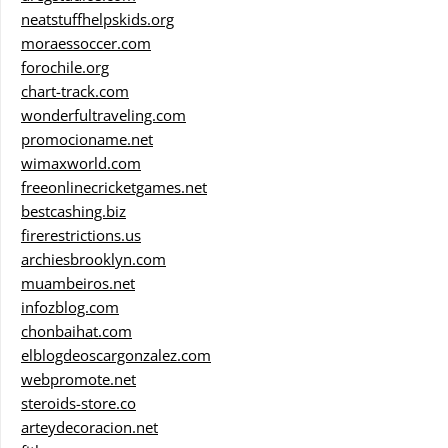
neatstuffhelpskids.org
moraessoccer.com
forochile.org
chart-track.com
wonderfultraveling.com
promocioname.net
wimaxworld.com
freeonlinecricketgames.net
bestcashing.biz
firerestrictions.us
archiesbrooklyn.com
muambeiros.net
infozblog.com
chonbaihat.com
elblogdeoscargonzalez.com
webpromote.net
steroids-store.co
arteydecoracion.net