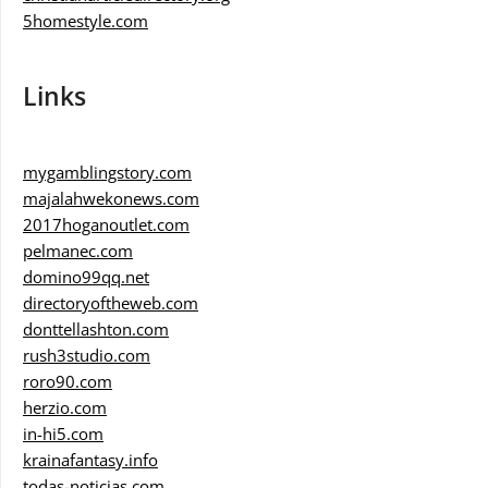
5homestyle.com
Links
mygamblingstory.com
majalahwekonews.com
2017hoganoutlet.com
pelmanec.com
domino99qq.net
directoryoftheweb.com
donttellashton.com
rush3studio.com
roro90.com
herzio.com
in-hi5.com
krainafantasy.info
todas-noticias.com