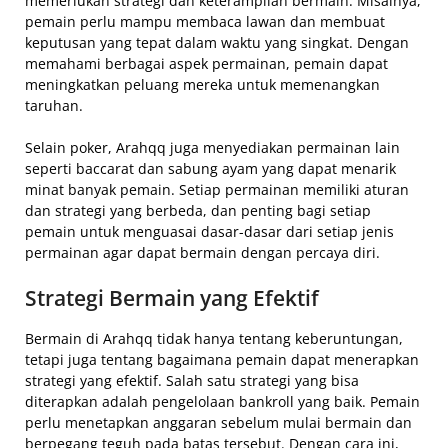
memerlukan strategi dan keterampilan bermain. Misalnya,
pemain perlu mampu membaca lawan dan membuat
keputusan yang tepat dalam waktu yang singkat. Dengan
memahami berbagai aspek permainan, pemain dapat
meningkatkan peluang mereka untuk memenangkan
taruhan.
Selain poker, Arahqq juga menyediakan permainan lain
seperti baccarat dan sabung ayam yang dapat menarik
minat banyak pemain. Setiap permainan memiliki aturan
dan strategi yang berbeda, dan penting bagi setiap
pemain untuk menguasai dasar-dasar dari setiap jenis
permainan agar dapat bermain dengan percaya diri.
Strategi Bermain yang Efektif
Bermain di Arahqq tidak hanya tentang keberuntungan,
tetapi juga tentang bagaimana pemain dapat menerapkan
strategi yang efektif. Salah satu strategi yang bisa
diterapkan adalah pengelolaan bankroll yang baik. Pemain
perlu menetapkan anggaran sebelum mulai bermain dan
berpegang teguh pada batas tersebut. Dengan cara ini,