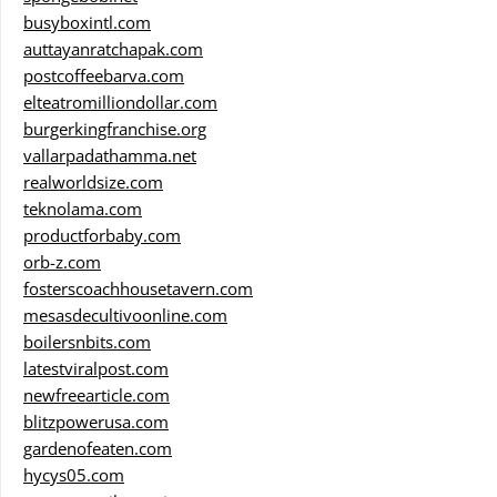
busyboxintl.com
auttayanratchapak.com
postcoffeebarva.com
elteatromilliondollar.com
burgerkingfranchise.org
vallarpadathamma.net
realworldsize.com
teknolama.com
productforbaby.com
orb-z.com
fosterscoachhousetavern.com
mesasdecultivoonline.com
boilersnbits.com
latestviralpost.com
newfreearticle.com
blitzpowerusa.com
gardenofeaten.com
hycys05.com