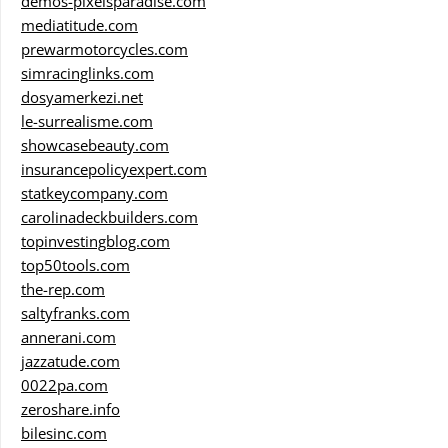
demos-pixelsparadise.com
mediatitude.com
prewarmotorcycles.com
simracinglinks.com
dosyamerkezi.net
le-surrealisme.com
showcasebeauty.com
insurancepolicyexpert.com
statkeycompany.com
carolinadeckbuilders.com
topinvestingblog.com
top50tools.com
the-rep.com
saltyfranks.com
annerani.com
jazzatude.com
0022pa.com
zeroshare.info
bilesinc.com