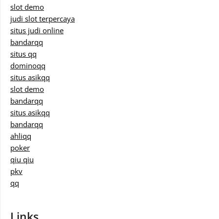
slot demo
judi slot terpercaya
situs judi online
bandarqq
situs qq
dominoqq
situs asikqq
slot demo
bandarqq
situs asikqq
bandarqq
ahliqq
poker
qiu qiu
pkv
qq
Links