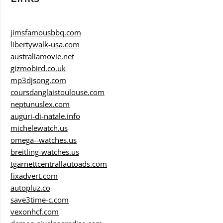
jimsfamousbbq.com
libertywalk-usa.com
australiamovie.net
gizmobird.co.uk
mp3djsong.com
coursdanglaistoulouse.com
neptunuslex.com
auguri-di-natale.info
michelewatch.us
omega--watches.us
breitling-watches.us
tgarnettcentrallautoads.com
fixadvert.com
autopluz.co
save3time-c.com
vexonhcf.com