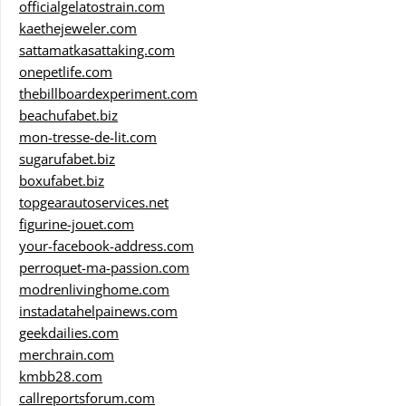
officialgelatostrain.com
kaethejeweler.com
sattamatkasattaking.com
onepetlife.com
thebillboardexperiment.com
beachufabet.biz
mon-tresse-de-lit.com
sugarufabet.biz
boxufabet.biz
topgearautoservices.net
figurine-jouet.com
your-facebook-address.com
perroquet-ma-passion.com
modrenlivinghome.com
instadatahelpainews.com
geekdailies.com
merchrain.com
kmbb28.com
callreportsforum.com