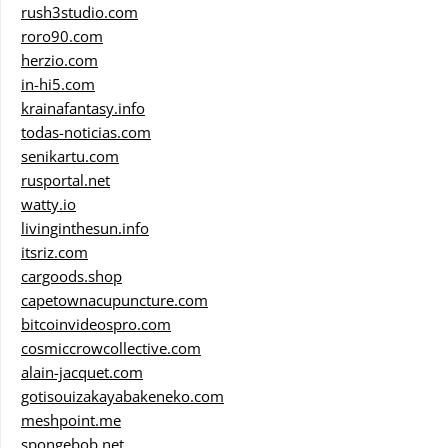
rush3studio.com
roro90.com
herzio.com
in-hi5.com
krainafantasy.info
todas-noticias.com
senikartu.com
rusportal.net
watty.io
livinginthesun.info
itsriz.com
cargoods.shop
capetownacupuncture.com
bitcoinvideospro.com
cosmiccrowcollective.com
alain-jacquet.com
gotisouizakayabakeneko.com
meshpoint.me
spongebob.net