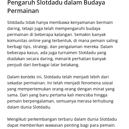
Pengaruh Slotdadu dalam Budaya
Permainan
Slotdadu tidak hanya membawa kenyamanan bermain
daring, tetapi juga telah mempengaruhi budaya
permainan di beberapa kalangan. Semakin banyak
komunitas online yang terbentuk, di mana pemain saling
berbagi tips, strategi, dan pengalaman mereka. Dalam
beberapa kasus, ada juga turnamen Slotdadu yang
diadakan secara daring, menarik perhatian banyak
penjudi dari berbagai latar belakang.
Dalam konteks ini, Slotdadu telah menjadi lebih dari
sekadar permainan. Ini telah menjadi fenomena sosial
yang mempertemukan orang-orang dengan minat yang
sama. Dari yang baru pertama kali mencoba hingga
pemain berpengalaman, semuanya merasa terhubung
dalam dunia Slotdadu.
Mengikuti perkembangan terbaru dalam dunia Slotdadu
dapat memberikan wawasan penting bagi para pemain.