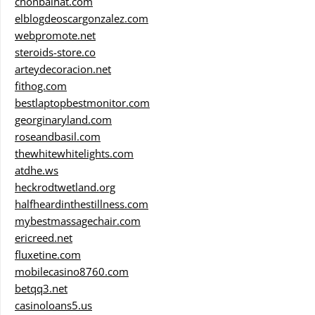
chonbaihat.com
elblogdeoscargonzalez.com
webpromote.net
steroids-store.co
arteydecoracion.net
fithog.com
bestlaptopbestmonitor.com
georginaryland.com
roseandbasil.com
thewhitewhitelights.com
atdhe.ws
heckrodtwetland.org
halfheardinthestillness.com
mybestmassagechair.com
ericreed.net
fluxetine.com
mobilecasino8760.com
betqq3.net
casinoloans5.us