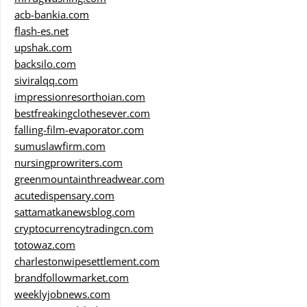
acb-bankia.com
flash-es.net
upshak.com
backsilo.com
siviralqq.com
impressionresorthoian.com
bestfreakingclothesever.com
falling-film-evaporator.com
sumuslawfirm.com
nursingprowriters.com
greenmountainthreadwear.com
acutedispensary.com
sattamatkanewsblog.com
cryptocurrencytradingcn.com
totowaz.com
charlestonwipesettlement.com
brandfollowmarket.com
weeklyjobnews.com