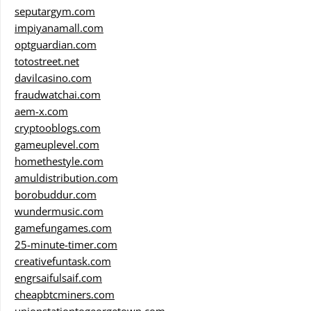
seputargym.com
impiyanamall.com
optguardian.com
totostreet.net
davilcasino.com
fraudwatchai.com
aem-x.com
cryptooblogs.com
gameuplevel.com
homethestyle.com
amuldistribution.com
borobuddur.com
wundermusic.com
gamefungames.com
25-minute-timer.com
creativefuntask.com
engrsaifulsaif.com
cheapbtcminers.com