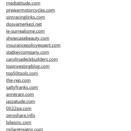
mediatitude.com
prewarmotorcycles.com
simracinglinks.com
dosyamerkezi.net
le-surrealisme.com
showcasebeauty.com
insurancepolicyexpert.com
statkeycompany.com
carolinadeckbuilders.com
topinvestingblog.com
top50tools.com
the-rep.com
saltyfranks.com
annerani.com
jazzatude.com
0022pa.com
zeroshare.info
bilesinc.com
milaretreatnz.com