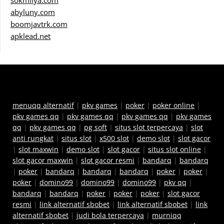
sokmilya.com
abyluny.com
boomjavtrk.com
apklead.net
menuqq alternatif
|
pkv games
|
poker
|
poker online
|
pkv games qq
|
pkv games qq
|
pkv games qq
|
pkv games
qq
|
pkv games qq
|
pg soft
|
situs slot terpercaya
|
slot
anti rungkat
|
situs slot
|
x500 slot
|
demo slot
|
slot gacor
|
slot maxwin
|
demo slot
|
slot gacor
|
situs slot online
|
slot gacor maxwin
|
slot gacor resmi
|
bandarq
|
bandarq
|
poker
|
bandarq
|
bandarq
|
bandarq
|
poker
|
poker
|
poker
|
domino99
|
domino99
|
domino99
|
pkv qq
|
bandarq
|
bandarq
|
poker
|
poker
|
poker
|
slot gacor
resmi
|
link alternatif sbobet
|
link alternatif sbobet
|
link
alternatif sbobet
|
judi bola terpercaya
|
murniqq