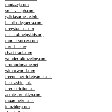
modaagi.com
smallvilleph.com
galiciasuroeste.info
batallasdeguerra.com
dregstudios.com
neatstuffhelpskids.org
moraessoccer.com
forochile.org
chart-track.com
wonderfultraveling.com
promocioname.net
wimaxworld.com
freeonlinecricketgames.net
bestcashing.biz
firerestrictions.us
archiesbrooklyn.com
muambeiros.net
infozblog.com