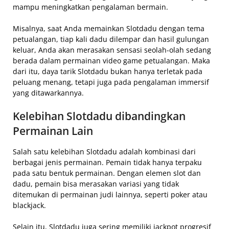
mampu meningkatkan pengalaman bermain.
Misalnya, saat Anda memainkan Slotdadu dengan tema
petualangan, tiap kali dadu dilempar dan hasil gulungan
keluar, Anda akan merasakan sensasi seolah-olah sedang
berada dalam permainan video game petualangan. Maka
dari itu, daya tarik Slotdadu bukan hanya terletak pada
peluang menang, tetapi juga pada pengalaman immersif
yang ditawarkannya.
Kelebihan Slotdadu dibandingkan
Permainan Lain
Salah satu kelebihan Slotdadu adalah kombinasi dari
berbagai jenis permainan. Pemain tidak hanya terpaku
pada satu bentuk permainan. Dengan elemen slot dan
dadu, pemain bisa merasakan variasi yang tidak
ditemukan di permainan judi lainnya, seperti poker atau
blackjack.
Selain itu, Slotdadu juga sering memiliki jackpot progresif