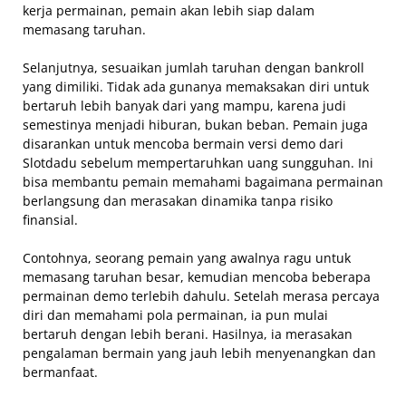
kerja permainan, pemain akan lebih siap dalam
memasang taruhan.
Selanjutnya, sesuaikan jumlah taruhan dengan bankroll
yang dimiliki. Tidak ada gunanya memaksakan diri untuk
bertaruh lebih banyak dari yang mampu, karena judi
semestinya menjadi hiburan, bukan beban. Pemain juga
disarankan untuk mencoba bermain versi demo dari
Slotdadu sebelum mempertaruhkan uang sungguhan. Ini
bisa membantu pemain memahami bagaimana permainan
berlangsung dan merasakan dinamika tanpa risiko
finansial.
Contohnya, seorang pemain yang awalnya ragu untuk
memasang taruhan besar, kemudian mencoba beberapa
permainan demo terlebih dahulu. Setelah merasa percaya
diri dan memahami pola permainan, ia pun mulai
bertaruh dengan lebih berani. Hasilnya, ia merasakan
pengalaman bermain yang jauh lebih menyenangkan dan
bermanfaat.