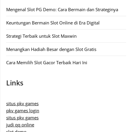
Mengenal Slot PG Demo: Cara Bermain dan Strateginya
Keuntungan Bermain Slot Online di Era Digital
Strategi Terbaik untuk Slot Maxwin
Menangkan Hadiah Besar dengan Slot Gratis
Cara Memilih Slot Gacor Terbaik Hari Ini
Links
situs pkv games
pkv games login
situs pkv games
judi qq online
slot demo