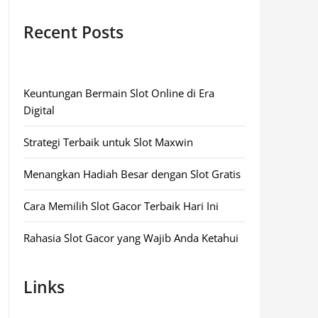
Recent Posts
Keuntungan Bermain Slot Online di Era
Digital
Strategi Terbaik untuk Slot Maxwin
Menangkan Hadiah Besar dengan Slot Gratis
Cara Memilih Slot Gacor Terbaik Hari Ini
Rahasia Slot Gacor yang Wajib Anda Ketahui
Links