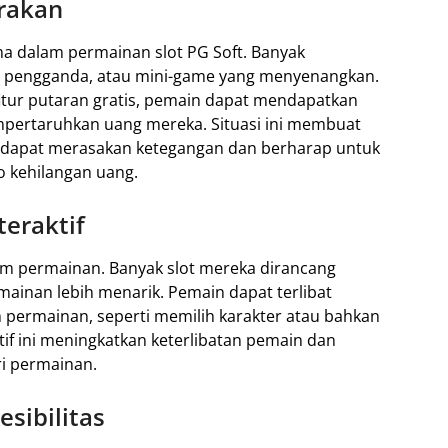
rakan
ama dalam permainan slot PG Soft. Banyak
, pengganda, atau mini-game yang menyenangkan.
itur putaran gratis, pemain dapat mendapatkan
ertaruhkan uang mereka. Situasi ini membuat
 dapat merasakan ketegangan dan berharap untuk
 kehilangan uang.
eraktif
am permainan. Banyak slot mereka dirancang
ainan lebih menarik. Pemain dapat terlibat
permainan, seperti memilih karakter atau bahkan
if ini meningkatkan keterlibatan pemain dan
i permainan.
sibilitas