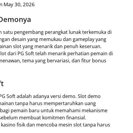
n May 30, 2026
t Demonya
lah satu pengembang perangkat lunak terkemuka di
 dengan desain yang memukau dan gameplay yang
ainan slot yang menarik dan penuh keseruan.
ot dari PG Soft telah menarik perhatian pemain di
 menawan, tema yang bervariasi, dan fitur bonus
ft
 PG Soft adalah adanya versi demo. Slot demo
ainan tanpa harus mempertaruhkan uang
n bagi pemain baru untuk memahami mekanisme
sebelum membuat komitmen finansial.
 kasino fisik dan mencoba mesin slot tanpa harus