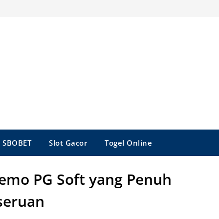
SBOBET
Slot Gacor
Togel Online
 Demo PG Soft yang Penuh
seruan