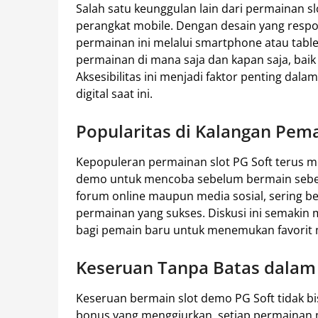
Salah satu keunggulan lain dari permainan s
perangkat mobile. Dengan desain yang resp
permainan ini melalui smartphone atau tabl
permainan di mana saja dan kapan saja, baik
Aksesibilitas ini menjadi faktor penting dal
digital saat ini.
Popularitas di Kalangan Pem
Kepopuleran permainan slot PG Soft terus m
demo untuk mencoba sebelum bermain sebena
forum online maupun media sosial, sering b
permainan yang sukses. Diskusi ini semakin
bagi pemain baru untuk menemukan favorit 
Keseruan Tanpa Batas dalam 
Keseruan bermain slot demo PG Soft tidak bisa
bonus yang menggiurkan, setiap permainan