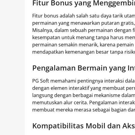
Fitur Bonus yang Menggembi
Fitur bonus adalah salah satu daya tarik ut
permainan yang menawarkan putaran gratis
Misalnya, dalam sebuah permainan dengan f
kesempatan untuk menang tanpa harus memp
permainan semakin menarik, karena pemain
mendapatkan kemenangan besar tanpa risiko
Pengalaman Bermain yang Int
PG Soft memahami pentingnya interaksi dal
dengan elemen interaktif yang membuat perm
langsung dengan berbagai mekanisme dalam 
memutuskan alur cerita. Pengalaman interakt
membuat mereka merasa sebagai bagian dar
Kompatibilitas Mobil dan Akse