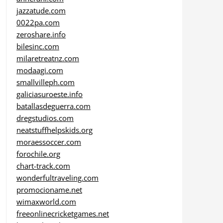
jazzatude.com
0022pa.com
zeroshare.info
bilesinc.com
milaretreatnz.com
modaagi.com
smallvilleph.com
galiciasuroeste.info
batallasdeguerra.com
dregstudios.com
neatstuffhelpskids.org
moraessoccer.com
forochile.org
chart-track.com
wonderfultraveling.com
promocioname.net
wimaxworld.com
freeonlinecricketgames.net