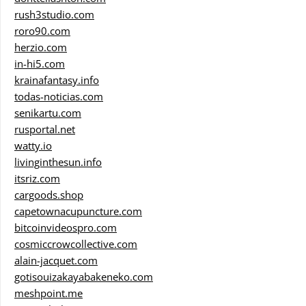
rush3studio.com
roro90.com
herzio.com
in-hi5.com
krainafantasy.info
todas-noticias.com
senikartu.com
rusportal.net
watty.io
livinginthesun.info
itsriz.com
cargoods.shop
capetownacupuncture.com
bitcoinvideospro.com
cosmiccrowcollective.com
alain-jacquet.com
gotisouizakayabakeneko.com
meshpoint.me