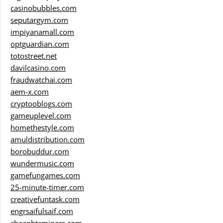
casinobubbles.com
seputargym.com
impiyanamall.com
optguardian.com
totostreet.net
davilcasino.com
fraudwatchai.com
aem-x.com
cryptooblogs.com
gameuplevel.com
homethestyle.com
amuldistribution.com
borobuddur.com
wundermusic.com
gamefungames.com
25-minute-timer.com
creativefuntask.com
engrsaifulsaif.com