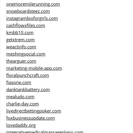
onemoremilerunning.com
snowboardsteez.com
instagrambioforgirls.com
cashflowxfiles.com
kmbb10.com
getxtrem.com
weactinfo.com
meshingsocial.com
thearguer.com
marketing-mobile-app.com
floralpunchcraft.com
fiasone.com
danktankbattery.com
mealudo.com
charlie-day.com
livedirectbettingpoker.com
foxbusinessupdate.com
lovedaddy.org
integrativemedicalmassageplano.com