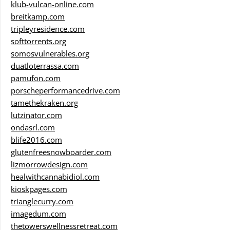
klub-vulcan-online.com
breitkamp.com
tripleyresidence.com
softtorrents.org
somosvulnerables.org
duatloterrassa.com
pamufon.com
porscheperformancedrive.com
tamethekraken.org
lutzinator.com
ondasrl.com
blife2016.com
glutenfreesnowboarder.com
lizmorrowdesign.com
healwithcannabidiol.com
kioskpages.com
trianglecurry.com
imagedum.com
thetowerswellnessretreat.com