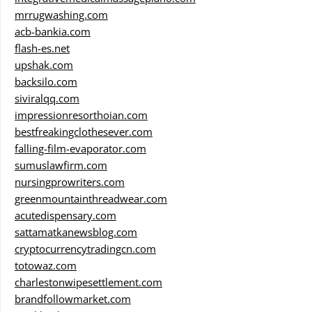
mrrugwashing.com
acb-bankia.com
flash-es.net
upshak.com
backsilo.com
siviralqq.com
impressionresorthoian.com
bestfreakingclothesever.com
falling-film-evaporator.com
sumuslawfirm.com
nursingprowriters.com
greenmountainthreadwear.com
acutedispensary.com
sattamatkanewsblog.com
cryptocurrencytradingcn.com
totowaz.com
charlestonwipesettlement.com
brandfollowmarket.com