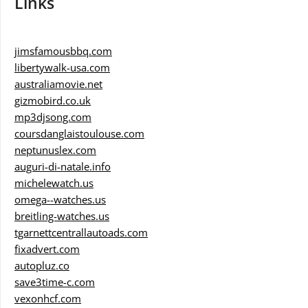
Links
jimsfamousbbq.com
libertywalk-usa.com
australiamovie.net
gizmobird.co.uk
mp3djsong.com
coursdanglaistoulouse.com
neptunuslex.com
auguri-di-natale.info
michelewatch.us
omega--watches.us
breitling-watches.us
tgarnettcentrallautoads.com
fixadvert.com
autopluz.co
save3time-c.com
vexonhcf.com