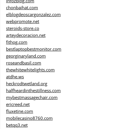
infozblog.com
chonbaihat.com
elblogdeoscargonzalez.com
webpromote.net
steroids-store.co
arteydecoracion.net
fithog.com
bestlaptopbestmonitor.com
georginaryland.com
roseandbasil.com
thewhitewhitelights.com
atdhe.ws
heckrodtwetland.org
halfheardinthestillness.com
mybestmassagechair.com
ericreed.net
fluxetine.com
mobilecasino8760.com
betqq3.net