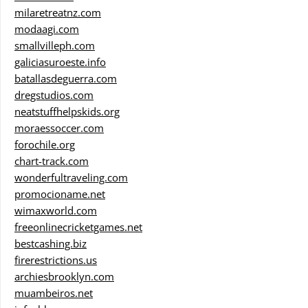
milaretreatnz.com
modaagi.com
smallvilleph.com
galiciasuroeste.info
batallasdeguerra.com
dregstudios.com
neatstuffhelpskids.org
moraessoccer.com
forochile.org
chart-track.com
wonderfultraveling.com
promocioname.net
wimaxworld.com
freeonlinecricketgames.net
bestcashing.biz
firerestrictions.us
archiesbrooklyn.com
muambeiros.net