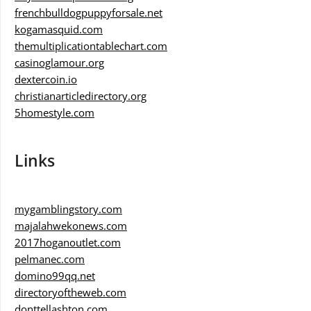
frenchbulldogpuppyforsale.net
kogamasquid.com
themultiplicationtablechart.com
casinoglamour.org
dextercoin.io
christianarticledirectory.org
5homestyle.com
Links
mygamblingstory.com
majalahwekonews.com
2017hoganoutlet.com
pelmanec.com
domino99qq.net
directoryoftheweb.com
donttellashton.com