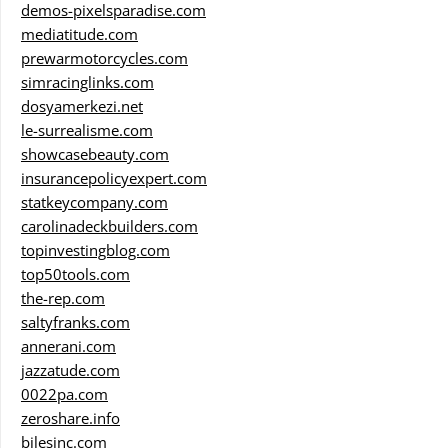
demos-pixelsparadise.com
mediatitude.com
prewarmotorcycles.com
simracinglinks.com
dosyamerkezi.net
le-surrealisme.com
showcasebeauty.com
insurancepolicyexpert.com
statkeycompany.com
carolinadeckbuilders.com
topinvestingblog.com
top50tools.com
the-rep.com
saltyfranks.com
annerani.com
jazzatude.com
0022pa.com
zeroshare.info
bilesinc.com