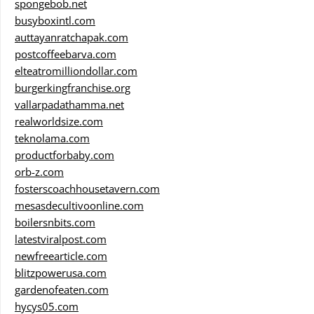
spongebob.net
busyboxintl.com
auttayanratchapak.com
postcoffeebarva.com
elteatromilliondollar.com
burgerkingfranchise.org
vallarpadathamma.net
realworldsize.com
teknolama.com
productforbaby.com
orb-z.com
fosterscoachhousetavern.com
mesasdecultivoonline.com
boilersnbits.com
latestviralpost.com
newfreearticle.com
blitzpowerusa.com
gardenofeaten.com
hycys05.com