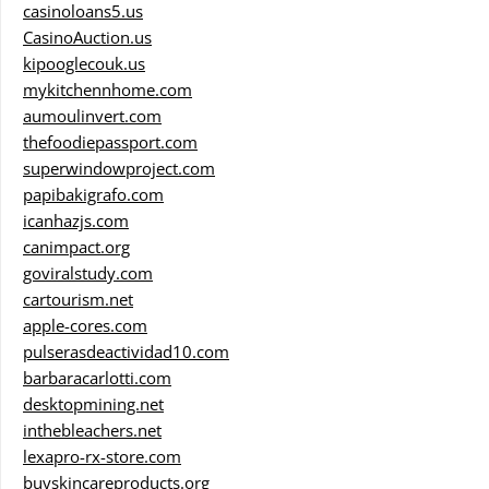
casinoloans5.us
CasinoAuction.us
kipooglecouk.us
mykitchennhome.com
aumoulinvert.com
thefoodiepassport.com
superwindowproject.com
papibakigrafo.com
icanhazjs.com
canimpact.org
goviralstudy.com
cartourism.net
apple-cores.com
pulserasdeactividad10.com
barbaracarlotti.com
desktopmining.net
inthebleachers.net
lexapro-rx-store.com
buyskincareproducts.org