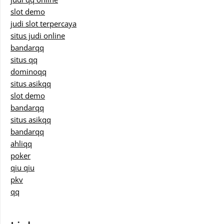
slot demo
judi slot terpercaya
situs judi online
bandarqq
situs qq
dominoqq
situs asikqq
slot demo
bandarqq
situs asikqq
bandarqq
ahliqq
poker
qiu qiu
pkv
qq