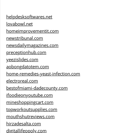
helpdesksoftwares.net
lovabowl.net
homeimprovementit.com
newstribunal.com
newsdailymagazines.com
preceptionhub.com
yeezislides.com
aobongdatotem.com
home-remedies-yeast-infection.com
electroreal.com
bestofmiami-dadecounty.com
ifoodieonyoutube.com
mineshoppingcart.com
topworkoutsupplies.com
mouthshutreviews.com
hirzadesalta.com
digitallifeopoly.com