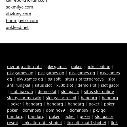
callreportsforum.com
sokmilya.com
abyluny.com
boomjavtrk.com
apklead.net
menuqq alternatif
|
pkv games
|
poker
|
poker online
|
pkv games qq
|
pkv games qq
|
pkv games qq
|
pkv games
qq
|
pkv games qq
|
pg soft
|
situs slot terpercaya
|
slot
anti rungkat
|
situs slot
|
x500 slot
|
demo slot
|
slot gacor
|
slot maxwin
|
demo slot
|
slot gacor
|
situs slot online
|
slot gacor maxwin
|
slot gacor resmi
|
bandarq
|
bandarq
|
poker
|
bandarq
|
bandarq
|
bandarq
|
poker
|
poker
|
poker
|
domino99
|
domino99
|
domino99
|
pkv qq
|
bandarq
|
bandarq
|
poker
|
poker
|
poker
|
slot gacor
resmi
|
link alternatif sbobet
|
link alternatif sbobet
|
link