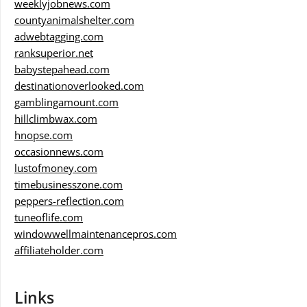
weeklyjobnews.com
countyanimalshelter.com
adwebtagging.com
ranksuperior.net
babystepahead.com
destinationoverlooked.com
gamblingamount.com
hillclimbwax.com
hnopse.com
occasionnews.com
lustofmoney.com
timebusinesszone.com
peppers-reflection.com
tuneoflife.com
windowwellmaintenancepros.com
affiliateholder.com
Links