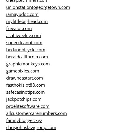
cheapbtcminers.com
unionstationtogeorgetown.com
iamayudoc.com
mylittlebighead.com
freealot.com
asahiweekly.com
supercleanut.com
bedandbicycle.com
heraldcalifornia.com
graphicmonkeys.com
gamepixies.com
drawneastart.com
fasthokislot88.com
safecasinotips.com
jackpotchips.com
proelitesoftware.com
allcustomercarenumbers.com
familyblogger.xyz
chrisjohnslawgroup.com