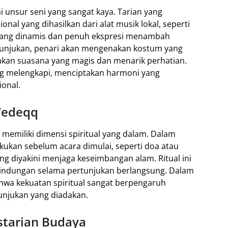
unsur seni yang sangat kaya. Tarian yang
ional yang dihasilkan dari alat musik lokal, seperti
i yang dinamis dan penuh ekspresi menambah
rtunjukan, penari akan mengenakan kostum yang
kan suasana yang magis dan menarik perhatian.
ing melengkapi, menciptakan harmoni yang
onal.
 Wedeqq
 memiliki dimensi spiritual yang dalam. Dalam
akukan sebelum acara dimulai, seperti doa atau
g diyakini menjaga keseimbangan alam. Ritual ini
indungan selama pertunjukan berlangsung. Dalam
hwa kekuatan spiritual sangat berpengaruh
tunjukan yang diadakan.
starian Budaya