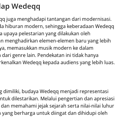
adap Wedeqq
q juga menghadapi tantangan dari modernisasi.
pada hiburan modern, sehingga keberadaan Wedeqq
upaya pelestarian yang dilakukan oleh
an menghadirkan elemen-elemen baru yang lebih
lnya, memasukkan musik modern ke dalam
dari genre lain. Pendekatan ini tidak hanya
kenalkan Wedeqq kepada audiens yang lebih luas.
dimiliki, budaya Wedeqq menjadi representasi
tuk dilestarikan. Melalui pengertian dan apresiasi
an memahami jejak sejarah serta nilai-nilai luhur
 yang berharga untuk diingat dan dihidupi oleh