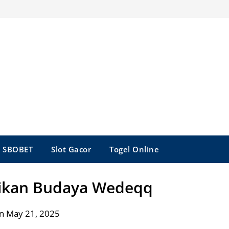
SBOBET
Slot Gacor
Togel Online
nikan Budaya Wedeqq
n May 21, 2025