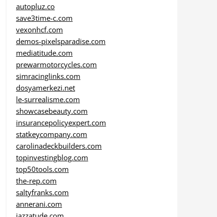
autopluz.co
save3time-c.com
vexonhcf.com
demos-pixelsparadise.com
mediatitude.com
prewarmotorcycles.com
simracinglinks.com
dosyamerkezi.net
le-surrealisme.com
showcasebeauty.com
insurancepolicyexpert.com
statkeycompany.com
carolinadeckbuilders.com
topinvestingblog.com
top50tools.com
the-rep.com
saltyfranks.com
annerani.com
jazzatude.com