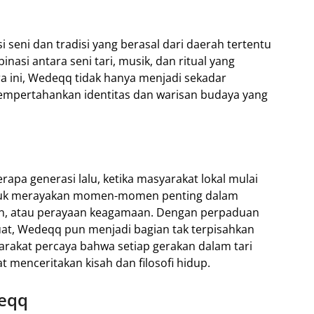
seni dan tradisi yang berasal dari daerah tertentu
nasi antara seni tari, musik, dan ritual yang
a ini, Wedeqq tidak hanya menjadi sekadar
mempertahankan identitas dan warisan budaya yang
apa generasi lalu, ketika masyarakat lokal mulai
tuk merayakan momen-momen penting dalam
en, atau perayaan keagamaan. Dengan perpaduan
uat, Wedeqq pun menjadi bagian tak terpisahkan
arakat percaya bahwa setiap gerakan dalam tari
 menceritakan kisah dan filosofi hidup.
deqq