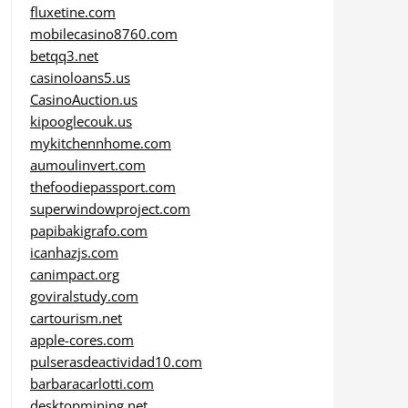
fluxetine.com
mobilecasino8760.com
betqq3.net
casinoloans5.us
CasinoAuction.us
kipooglecouk.us
mykitchennhome.com
aumoulinvert.com
thefoodiepassport.com
superwindowproject.com
papibakigrafo.com
icanhazjs.com
canimpact.org
goviralstudy.com
cartourism.net
apple-cores.com
pulserasdeactividad10.com
barbaracarlotti.com
desktopmining.net