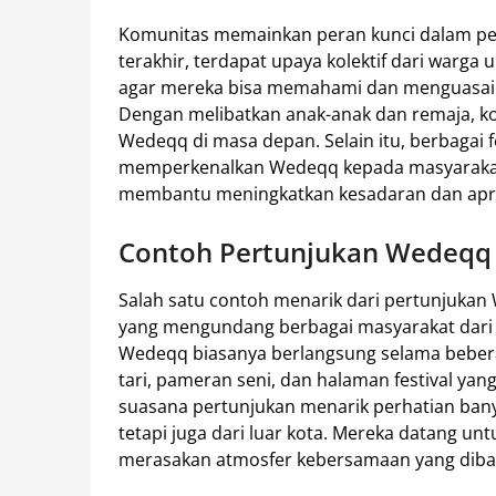
Komunitas memainkan peran kunci dalam pe
terakhir, terdapat upaya kolektif dari warga
agar mereka bisa memahami dan menguasai t
Dengan melibatkan anak-anak dan remaja, 
Wedeqq di masa depan. Selain itu, berbagai 
memperkenalkan Wedeqq kepada masyarakat l
membantu meningkatkan kesadaran dan apres
Contoh Pertunjukan Wedeqq
Salah satu contoh menarik dari pertunjukan 
yang mengundang berbagai masyarakat dari da
Wedeqq biasanya berlangsung selama beberap
tari, pameran seni, dan halaman festival yan
suasana pertunjukan menarik perhatian bany
tetapi juga dari luar kota. Mereka datang un
merasakan atmosfer kebersamaan yang diba