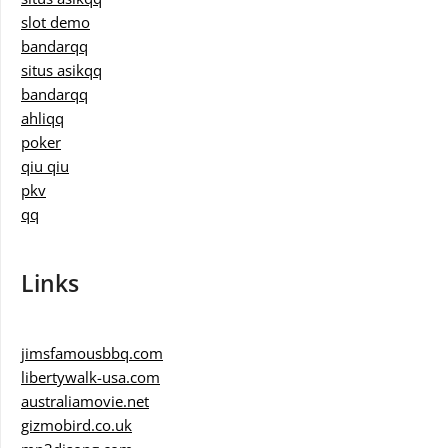
slot demo
bandarqq
situs asikqq
bandarqq
ahliqq
poker
qiu qiu
pkv
qq
Links
jimsfamousbbq.com
libertywalk-usa.com
australiamovie.net
gizmobird.co.uk