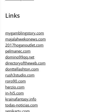
Links
mygamblingstory.com
majalahwekonews.com
2017hoganoutlet.com
pelmanec.com
domino99qq.net
directoryoftheweb.com
donttellashton.com
rush3studio.com
roro90.com
herzio.com
in-hi5.com
krainafantasy.info
todas-noticias.com
senikartu.com