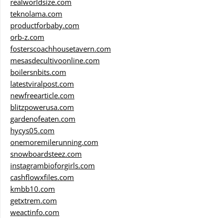
realworldsize.com
teknolama.com
productforbaby.com
orb-z.com
fosterscoachhousetavern.com
mesasdecultivoonline.com
boilersnbits.com
latestviralpost.com
newfreearticle.com
blitzpowerusa.com
gardenofeaten.com
hycys05.com
onemoremilerunning.com
snowboardsteez.com
instagrambioforgirls.com
cashflowxfiles.com
kmbb10.com
getxtrem.com
weactinfo.com