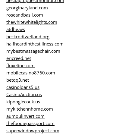
bestlaptopbestmonitor.com
georginaryland.com
roseandbasil.com
thewhitewhitelights.com
atdhe.ws
heckrodtwetland.org
halfheardinthestillness.com
mybestmassagechair.com
ericreed.net
fluxetine.com
mobilecasino8760.com
betqq3.net
casinoloans5.us
CasinoAuction.us
kipooglecouk.us
mykitchennhome.com
aumoulinvert.com
thefoodiepassport.com
superwindowproject.com