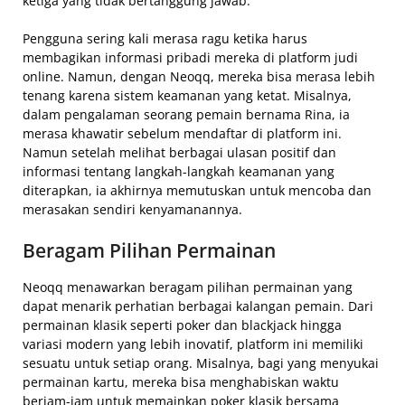
ketiga yang tidak bertanggung jawab.
Pengguna sering kali merasa ragu ketika harus
membagikan informasi pribadi mereka di platform judi
online. Namun, dengan Neoqq, mereka bisa merasa lebih
tenang karena sistem keamanan yang ketat. Misalnya,
dalam pengalaman seorang pemain bernama Rina, ia
merasa khawatir sebelum mendaftar di platform ini.
Namun setelah melihat berbagai ulasan positif dan
informasi tentang langkah-langkah keamanan yang
diterapkan, ia akhirnya memutuskan untuk mencoba dan
merasakan sendiri kenyamanannya.
Beragam Pilihan Permainan
Neoqq menawarkan beragam pilihan permainan yang
dapat menarik perhatian berbagai kalangan pemain. Dari
permainan klasik seperti poker dan blackjack hingga
variasi modern yang lebih inovatif, platform ini memiliki
sesuatu untuk setiap orang. Misalnya, bagi yang menyukai
permainan kartu, mereka bisa menghabiskan waktu
berjam-jam untuk memainkan poker klasik bersama