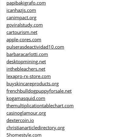
papibakigrafo.com
icanhazjs.com
canimpact.org
goviralstudy.com
cartourism.net
apple-cores.com
pulserasdeactividad10.com
barbaracarlotti.com
desktopmining.net
inthebleachers.net
lexapro-rx-store.com
buyskincareproducts.org
frenchbulldogpuppyforsale.net
kogamasquid.com
themultiplicationtablechart.com
casinoglamour.org
dextercoin.io
christianarticledirectory.org
5homestyle.com