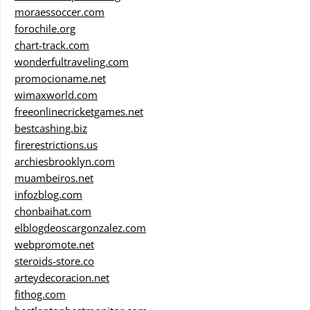
moraessoccer.com
forochile.org
chart-track.com
wonderfultraveling.com
promocioname.net
wimaxworld.com
freeonlinecricketgames.net
bestcashing.biz
firerestrictions.us
archiesbrooklyn.com
muambeiros.net
infozblog.com
chonbaihat.com
elblogdeoscargonzalez.com
webpromote.net
steroids-store.co
arteydecoracion.net
fithog.com