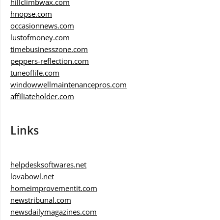
hillclimbwax.com
hnopse.com
occasionnews.com
lustofmoney.com
timebusinesszone.com
peppers-reflection.com
tuneoflife.com
windowwellmaintenancepros.com
affiliateholder.com
Links
helpdesksoftwares.net
lovabowl.net
homeimprovementit.com
newstribunal.com
newsdailymagazines.com