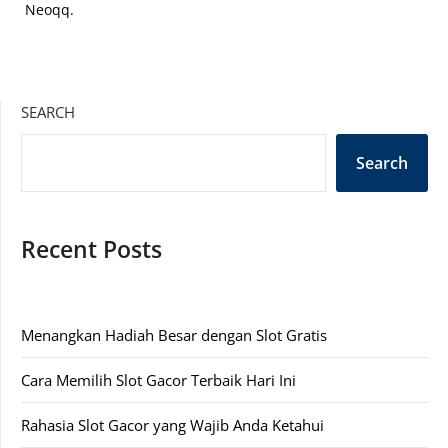
Neoqq.
SEARCH
Search
Recent Posts
Menangkan Hadiah Besar dengan Slot Gratis
Cara Memilih Slot Gacor Terbaik Hari Ini
Rahasia Slot Gacor yang Wajib Anda Ketahui