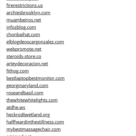
firerestrictions.us
archiesbrooklyn.com
muambeiros.net
infozblog.com
chonbaihat.com
elblogdeoscargonzalez.com
webpromote.net
steroids-store.co
arteydecoracion.net
fithog.com
bestlaptopbestmonitor.com
georginaryland.com
roseandbasil.com
thewhitewhitelights.com
atdhe.ws
heckrodtwetland.org
halfheardinthestillness.com
mybestmassagechair.com