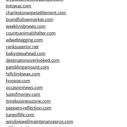
totowaz.com
charlestonwipesettlement.com
brandfollowmarket.com
weeklyjobnews.com
countyanimalshelter.com
adwebtagging.com
ranksuperior.net
babystepahead.com
destinationoverlooked.com
gamblingamount.com
hillclimbwax.com
hnopse.com
occasionnews.com
lustofmoney.com
timebusinesszone.com
peppers-reflection.com
tuneoflife.com
windowwellmaintenancepros.com