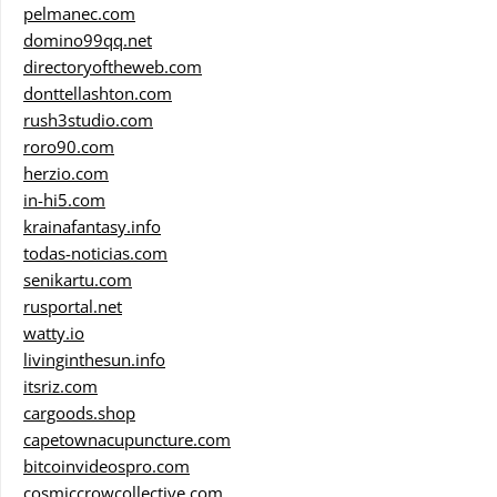
pelmanec.com
domino99qq.net
directoryoftheweb.com
donttellashton.com
rush3studio.com
roro90.com
herzio.com
in-hi5.com
krainafantasy.info
todas-noticias.com
senikartu.com
rusportal.net
watty.io
livinginthesun.info
itsriz.com
cargoods.shop
capetownacupuncture.com
bitcoinvideospro.com
cosmiccrowcollective.com