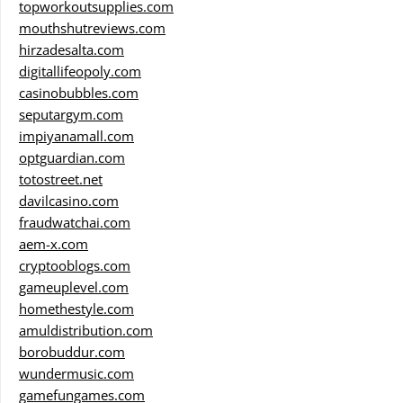
topworkoutsupplies.com
mouthshutreviews.com
hirzadesalta.com
digitallifeopoly.com
casinobubbles.com
seputargym.com
impiyanamall.com
optguardian.com
totostreet.net
davilcasino.com
fraudwatchai.com
aem-x.com
cryptooblogs.com
gameuplevel.com
homethestyle.com
amuldistribution.com
borobuddur.com
wundermusic.com
gamefungames.com