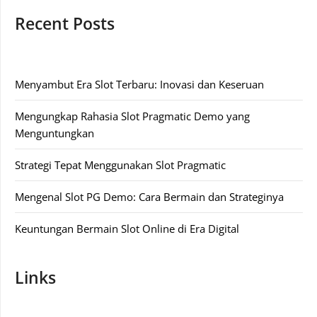
Recent Posts
Menyambut Era Slot Terbaru: Inovasi dan Keseruan
Mengungkap Rahasia Slot Pragmatic Demo yang
Menguntungkan
Strategi Tepat Menggunakan Slot Pragmatic
Mengenal Slot PG Demo: Cara Bermain dan Strateginya
Keuntungan Bermain Slot Online di Era Digital
Links