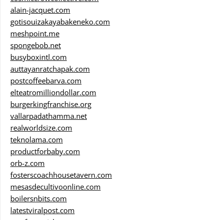
alain-jacquet.com
gotisouizakayabakeneko.com
meshpoint.me
spongebob.net
busyboxintl.com
auttayanratchapak.com
postcoffeebarva.com
elteatromilliondollar.com
burgerkingfranchise.org
vallarpadathamma.net
realworldsize.com
teknolama.com
productforbaby.com
orb-z.com
fosterscoachhousetavern.com
mesasdecultivoonline.com
boilersnbits.com
latestviralpost.com