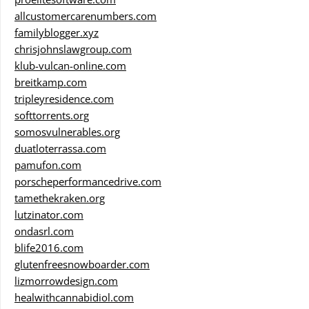
allcustomercarenumbers.com
familyblogger.xyz
chrisjohnslawgroup.com
klub-vulcan-online.com
breitkamp.com
tripleyresidence.com
softtorrents.org
somosvulnerables.org
duatloterrassa.com
pamufon.com
porscheperformancedrive.com
tamethekraken.org
lutzinator.com
ondasrl.com
blife2016.com
glutenfreesnowboarder.com
lizmorrowdesign.com
healwithcannabidiol.com