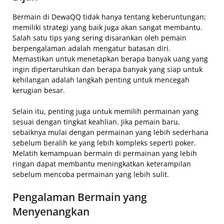
Bermain di DewaQQ tidak hanya tentang keberuntungan;
memiliki strategi yang baik juga akan sangat membantu.
Salah satu tips yang sering disarankan oleh pemain
berpengalaman adalah mengatur batasan diri.
Memastikan untuk menetapkan berapa banyak uang yang
ingin dipertaruhkan dan berapa banyak yang siap untuk
kehilangan adalah langkah penting untuk mencegah
kerugian besar.
Selain itu, penting juga untuk memilih permainan yang
sesuai dengan tingkat keahlian. Jika pemain baru,
sebaiknya mulai dengan permainan yang lebih sederhana
sebelum beralih ke yang lebih kompleks seperti poker.
Melatih kemampuan bermain di permainan yang lebih
ringan dapat membantu meningkatkan keterampilan
sebelum mencoba permainan yang lebih sulit.
Pengalaman Bermain yang
Menyenangkan