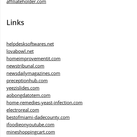
affiliateholder.com
Links
helpdesksoftwares.net
lovabowl.net
homeimprovementit.com
newstribunal.com
newsdailymagazines.com
preceptionhub.com
yeezislides.com
aobongdatotem.com
home-remedies-yeast-infection.com
electroreal.com
bestofmiami-dadecounty.com
ifoodieonyoutube.com
mineshoppingcart.com