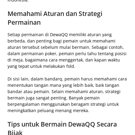
Memahami Aturan dan Strategi
Permainan
Setiap permainan di DewaQQ memiliki aturan yang
berbeda, dan penting bagi pemain untuk memahami
aturan tersebut sebelum mulai bermain. Sebagai contoh,
dalam permainan poker, pemain perlu tahu tentang posisi
di meja, bagaimana cara menggertak, dan kapan waktu
yang tepat untuk melakukan fold.
Di sisi lain, dalam bandarq, pemain harus memahami cara
menentukan tangan mana yang lebih baik, baik tangan
bandar atau pemain. Selain memahami aturan, strategi
bermain juga sangat penting. Banyak pemain
berpengalaman menggunakan beragam strategi untuk
meningkatkan peluang menang mereka.
Tips untuk Bermain DewaQQ Secara
Bijak