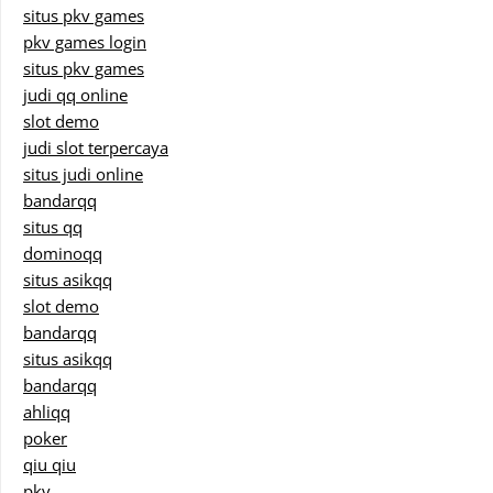
situs pkv games
pkv games login
situs pkv games
judi qq online
slot demo
judi slot terpercaya
situs judi online
bandarqq
situs qq
dominoqq
situs asikqq
slot demo
bandarqq
situs asikqq
bandarqq
ahliqq
poker
qiu qiu
pkv