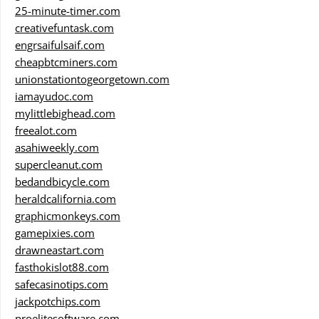
25-minute-timer.com
creativefuntask.com
engrsaifulsaif.com
cheapbtcminers.com
unionstationtogeorgetown.com
iamayudoc.com
mylittlebighead.com
freealot.com
asahiweekly.com
supercleanut.com
bedandbicycle.com
heraldcalifornia.com
graphicmonkeys.com
gamepixies.com
drawneastart.com
fasthokislot88.com
safecasinotips.com
jackpotchips.com
proelitesoftware.com