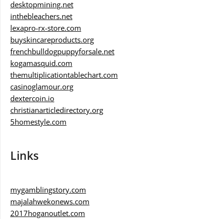
desktopmining.net
inthebleachers.net
lexapro-rx-store.com
buyskincareproducts.org
frenchbulldogpuppyforsale.net
kogamasquid.com
themultiplicationtablechart.com
casinoglamour.org
dextercoin.io
christianarticledirectory.org
5homestyle.com
Links
mygamblingstory.com
majalahwekonews.com
2017hoganoutlet.com