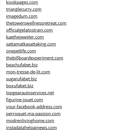
kioskpages.com
trianglecurry.com
imagedum.com
thetowerswellnessretreat.com
officialgelatostrain.com
kaethejeweler.com
sattamatkasattaking.com
onepetlife.com
thebillboardexperiment.com
beachufabet.biz
mon-tresse-de-lit.com
sugarufabet.biz
boxufabet.biz
topgearautoservices.net
figurine-jouet.com
your-facebook-address.com
perroquet-ma-passion.com
modrenlivinghome.com
instadatahelpainews.com