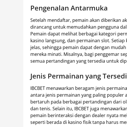
Pengenalan Antarmuka
Setelah mendaftar, pemain akan diberikan ak
dirancang untuk memudahkan pengguna dala
Pemain dapat melihat berbagai kategori per
kasino langsung, dan permainan slot. Setiap
jelas, sehingga pemain dapat dengan mudah
mereka minati. Misalnya, bagi penggemar s
semua pertandingan yang tersedia untuk di
Jenis Permainan yang Tersed
IBCBET menawarkan beragam jenis permaina
antara jenis permainan yang paling populer
bertaruh pada berbagai pertandingan dari ol
dan tenis. Selain itu, IBCBET juga menawar
pemain berinteraksi dengan dealer nyata mel
seperti berada di kasino fisik tanpa harus m