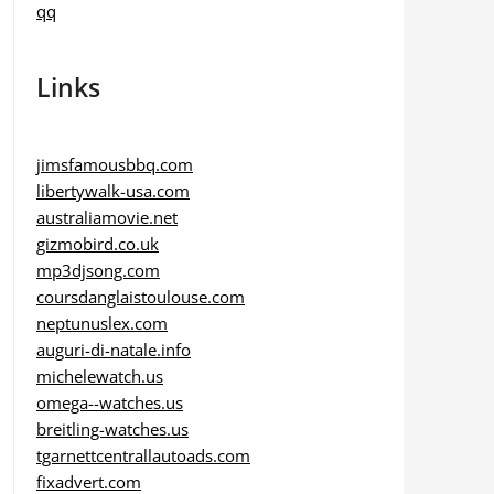
qq
Links
jimsfamousbbq.com
libertywalk-usa.com
australiamovie.net
gizmobird.co.uk
mp3djsong.com
coursdanglaistoulouse.com
neptunuslex.com
auguri-di-natale.info
michelewatch.us
omega--watches.us
breitling-watches.us
tgarnettcentrallautoads.com
fixadvert.com