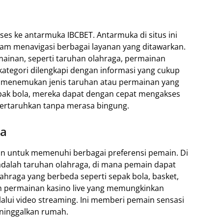
ses ke antarmuka IBCBET. Antarmuka di situs ini
m menavigasi berbagai layanan yang ditawarkan.
mainan, seperti taruhan olahraga, permainan
 kategori dilengkapi dengan informasi yang cukup
 menemukan jenis taruhan atau permainan yang
epak bola, mereka dapat dengan cepat mengakses
pertaruhkan tanpa merasa bingung.
ia
n untuk memenuhi berbagai preferensi pemain. Di
 adalah taruhan olahraga, di mana pemain dapat
ahraga yang berbeda seperti sepak bola, basket,
kan permainan kasino live yang memungkinkan
alui video streaming. Ini memberi pemain sensasi
eninggalkan rumah.