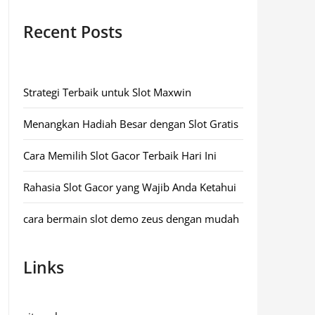
Recent Posts
Strategi Terbaik untuk Slot Maxwin
Menangkan Hadiah Besar dengan Slot Gratis
Cara Memilih Slot Gacor Terbaik Hari Ini
Rahasia Slot Gacor yang Wajib Anda Ketahui
cara bermain slot demo zeus dengan mudah
Links