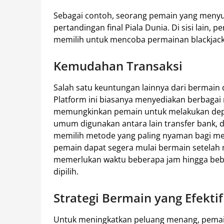
Sebagai contoh, seorang pemain yang menyuk
pertandingan final Piala Dunia. Di sisi lain
memilih untuk mencoba permainan blackjack 
Kemudahan Transaksi
Salah satu keuntungan lainnya dari bermain
Platform ini biasanya menyediakan berbaga
memungkinkan pemain untuk melakukan dep
umum digunakan antara lain transfer bank, d
memilih metode yang paling nyaman bagi me
pemain dapat segera mulai bermain setelah
memerlukan waktu beberapa jam hingga bebe
dipilih.
Strategi Bermain yang Efektif
Untuk meningkatkan peluang menang, pemai