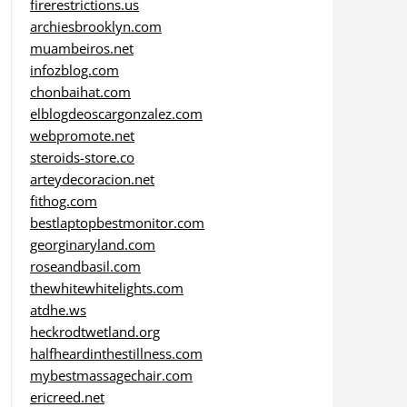
firerestrictions.us
archiesbrooklyn.com
muambeiros.net
infozblog.com
chonbaihat.com
elblogdeoscargonzalez.com
webpromote.net
steroids-store.co
arteydecoracion.net
fithog.com
bestlaptopbestmonitor.com
georginaryland.com
roseandbasil.com
thewhitewhitelights.com
atdhe.ws
heckrodtwetland.org
halfheardinthestillness.com
mybestmassagechair.com
ericreed.net