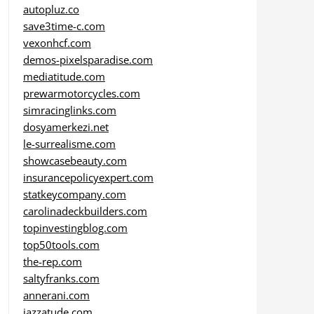
autopluz.co
save3time-c.com
vexonhcf.com
demos-pixelsparadise.com
mediatitude.com
prewarmotorcycles.com
simracinglinks.com
dosyamerkezi.net
le-surrealisme.com
showcasebeauty.com
insurancepolicyexpert.com
statkeycompany.com
carolinadeckbuilders.com
topinvestingblog.com
top50tools.com
the-rep.com
saltyfranks.com
annerani.com
jazzatude.com