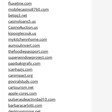
fluxetine.com
mobilecasino8760.com
betqq3.net
casinoloans5.us
CasinoAuction.us
kipooglecouk.us
mykitchennhome.com
aumoulinvert.com
thefoodiepassport.com
superwindowproject.com
papibakigrafo.com
icanhazjs.com
canimpact.org
goviralstudy.com
cartourism.net
apple-cores.com
pulserasdeactividad10.com
barbaracarlotti.com
desktopmining.net