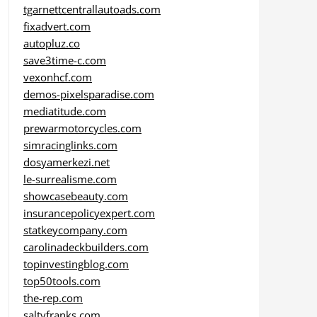
tgarnettcentrallautoads.com
fixadvert.com
autopluz.co
save3time-c.com
vexonhcf.com
demos-pixelsparadise.com
mediatitude.com
prewarmotorcycles.com
simracinglinks.com
dosyamerkezi.net
le-surrealisme.com
showcasebeauty.com
insurancepolicyexpert.com
statkeycompany.com
carolinadeckbuilders.com
topinvestingblog.com
top50tools.com
the-rep.com
saltyfranks.com