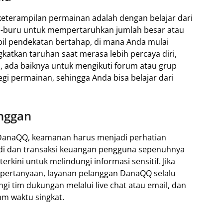
keterampilan permainan adalah dengan belajar dari
u-buru untuk mempertaruhkan jumlah besar atau
bil pendekatan bertahap, di mana Anda mulai
katkan taruhan saat merasa lebih percaya diri,
tu, ada baiknya untuk mengikuti forum atau grup
egi permainan, sehingga Anda bisa belajar dari
nggan
ti DanaQQ, keamanan harus menjadi perhatian
i dan transaksi keuangan pengguna sepenuhnya
kini untuk melindungi informasi sensitif. Jika
pertanyaan, layanan pelanggan DanaQQ selalu
 tim dukungan melalui live chat atau email, dan
m waktu singkat.