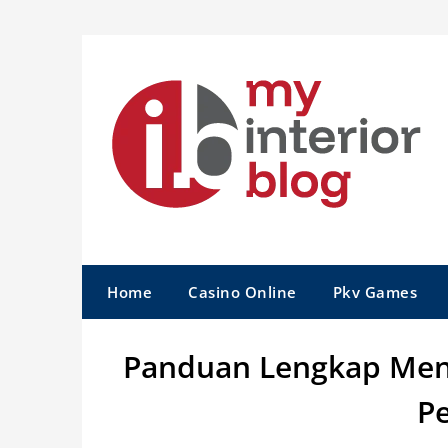
Skip
to
content
Home
Casino Online
Pkv Games
Panduan Lengkap Me
P