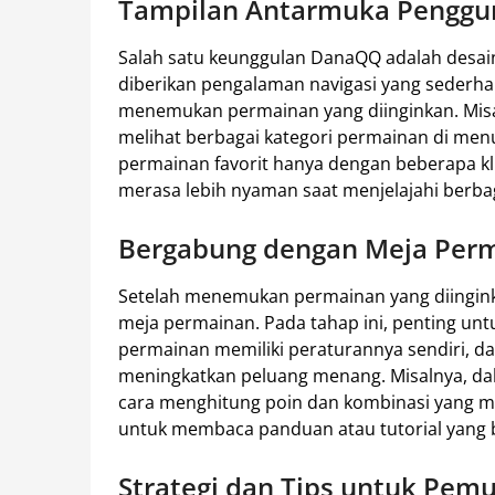
Tampilan Antarmuka Penggu
Salah satu keunggulan DanaQQ adalah desai
diberikan pengalaman navigasi yang seder
menemukan permainan yang diinginkan. Misal
melihat berbagai kategori permainan di me
permainan favorit hanya dengan beberapa kl
merasa lebih nyaman saat menjelajahi berbag
Bergabung dengan Meja Per
Setelah menemukan permainan yang diingink
meja permainan. Pada tahap ini, penting un
permainan memiliki peraturannya sendiri, 
meningkatkan peluang menang. Misalnya, d
cara menghitung poin dan kombinasi yang m
untuk membaca panduan atau tutorial yang b
Strategi dan Tips untuk Pemu