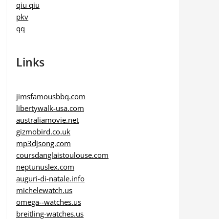
qiu qiu
pkv
qq
Links
jimsfamousbbq.com
libertywalk-usa.com
australiamovie.net
gizmobird.co.uk
mp3djsong.com
coursdanglaistoulouse.com
neptunuslex.com
auguri-di-natale.info
michelewatch.us
omega--watches.us
breitling-watches.us