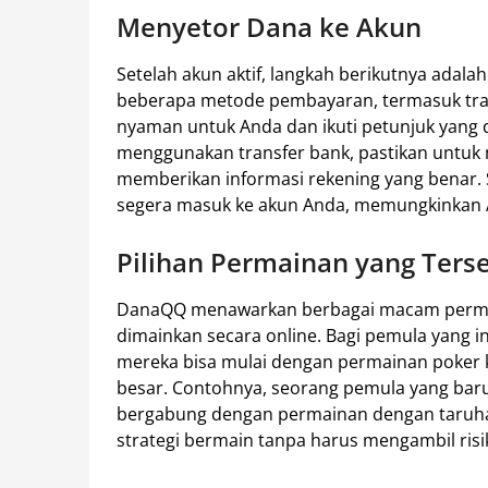
Menyetor Dana ke Akun
Setelah akun aktif, langkah berikutnya ada
beberapa metode pembayaran, termasuk trans
nyaman untuk Anda dan ikuti petunjuk yang d
menggunakan transfer bank, pastikan untuk
memberikan informasi rekening yang benar. 
segera masuk ke akun Anda, memungkinkan 
Pilihan Permainan yang Ters
DanaQQ menawarkan berbagai macam permain
dimainkan secara online. Bagi pemula yang 
mereka bisa mulai dengan permainan poker ke
besar. Contohnya, seorang pemula yang bar
bergabung dengan permainan dengan taruhan
strategi bermain tanpa harus mengambil risi