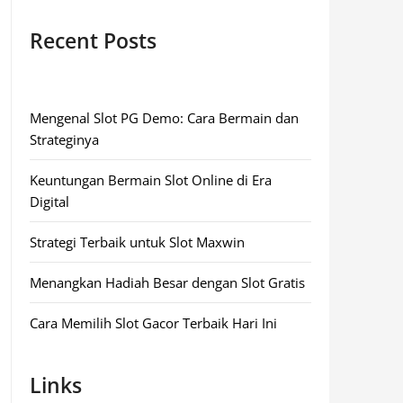
Recent Posts
Mengenal Slot PG Demo: Cara Bermain dan
Strateginya
Keuntungan Bermain Slot Online di Era
Digital
Strategi Terbaik untuk Slot Maxwin
Menangkan Hadiah Besar dengan Slot Gratis
Cara Memilih Slot Gacor Terbaik Hari Ini
Links