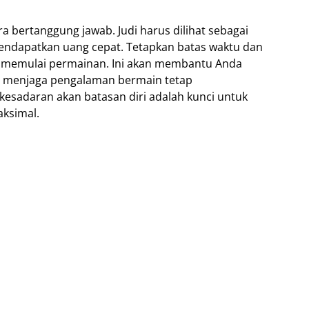
a bertanggung jawab. Judi harus dilihat sebagai
endapatkan uang cepat. Tetapkan batas waktu dan
m memulai permainan. Ini akan membantu Anda
an menjaga pengalaman bermain tetap
esadaran akan batasan diri adalah kunci untuk
ksimal.