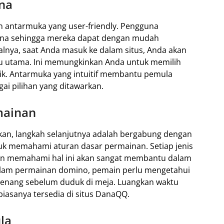
na
n antarmuka yang user-friendly. Pengguna
hana sehingga mereka dapat dengan mudah
nya, saat Anda masuk ke dalam situs, Anda akan
nu utama. Ini memungkinkan Anda untuk memilih
ik. Antarmuka yang intuitif membantu pemula
ai pilihan yang ditawarkan.
mainan
an, langkah selanjutnya adalah bergabung dengan
tuk memahami aturan dasar permainan. Setiap jenis
dan memahami hal ini akan sangat membantu dalam
alam permainan domino, pemain perlu mengetahui
enang sebelum duduk di meja. Luangkan waktu
iasanya tersedia di situs DanaQQ.
la