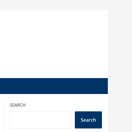
SEARCH
Search