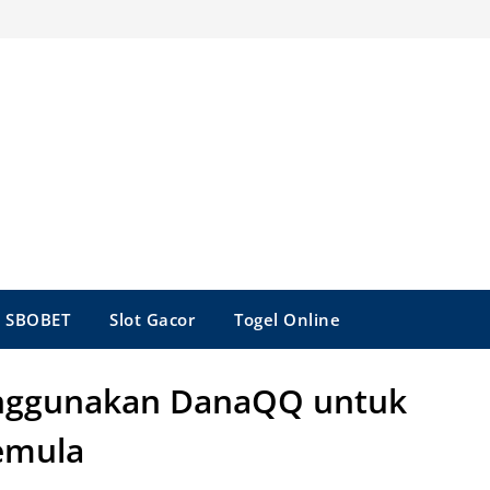
SBOBET
Slot Gacor
Togel Online
nggunakan DanaQQ untuk
emula