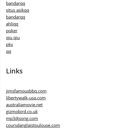
bandarqq
situs asikqq
bandarqq
ahliqq
poker
qiu qiu
pkv
qq
Links
jimsfamousbbq.com
libertywalk-usa.com
australiamovie.net
gizmobird.co.uk
mp3djsong.com
coursdanglaistoulouse.com