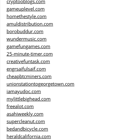
cryptooblogs.com
gameuplevel.com
homethestyle.com
amuldistribution.com
borobuddur.com
wundermusic.com
gamefungames.com
25-minute-timer.com
creativefuntask.com
engrsaifulsaif.com
cheapbtcminers.com
unionstationtogeorgetown.com
iamayudoc.com
mylittlebighead.com
freealot.com
asahiweekly.com
supercleanut.com
bedandbicycle.com
heraldcalifornia.com