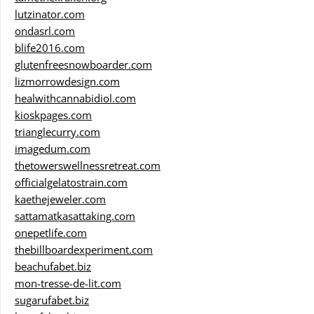
lutzinator.com
ondasrl.com
blife2016.com
glutenfreesnowboarder.com
lizmorrowdesign.com
healwithcannabidiol.com
kioskpages.com
trianglecurry.com
imagedum.com
thetowerswellnessretreat.com
officialgelatostrain.com
kaethejeweler.com
sattamatkasattaking.com
onepetlife.com
thebillboardexperiment.com
beachufabet.biz
mon-tresse-de-lit.com
sugarufabet.biz