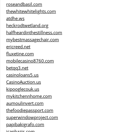
roseandbasil.com
thewhitewhitelights.com
atdhe.ws
heckrodtwetland.org
halfheardinthestillness.com
mybestmassagechair.com
ericreed.net
fluxetine.com
mobilecasino8760.com
betqq3.net
casinoloans5.us
CasinoAuction.us
kipooglecouk.us
mykitchennhome.com
aumoulinvert.com
thefoodiepassport.com
superwindowproject.com
papibakigrafo.com
icanhazjs.com