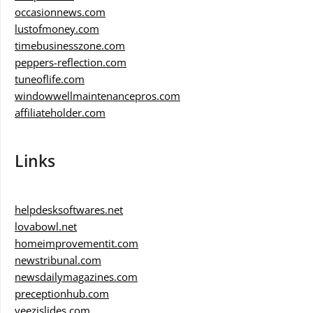
occasionnews.com
lustofmoney.com
timebusinesszone.com
peppers-reflection.com
tuneoflife.com
windowwellmaintenancepros.com
affiliateholder.com
Links
helpdesksoftwares.net
lovabowl.net
homeimprovementit.com
newstribunal.com
newsdailymagazines.com
preceptionhub.com
yeezislides.com