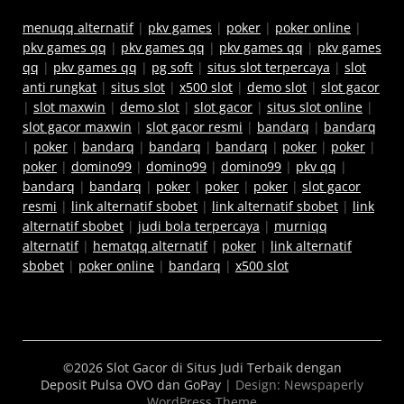
menuqq alternatif
|
pkv games
|
poker
|
poker online
|
pkv games qq
|
pkv games qq
|
pkv games qq
|
pkv games
qq
|
pkv games qq
|
pg soft
|
situs slot terpercaya
|
slot
anti rungkat
|
situs slot
|
x500 slot
|
demo slot
|
slot gacor
|
slot maxwin
|
demo slot
|
slot gacor
|
situs slot online
|
slot gacor maxwin
|
slot gacor resmi
|
bandarq
|
bandarq
|
poker
|
bandarq
|
bandarq
|
bandarq
|
poker
|
poker
|
poker
|
domino99
|
domino99
|
domino99
|
pkv qq
|
bandarq
|
bandarq
|
poker
|
poker
|
poker
|
slot gacor
resmi
|
link alternatif sbobet
|
link alternatif sbobet
|
link
alternatif sbobet
|
judi bola terpercaya
|
murniqq
alternatif
|
hematqq alternatif
|
poker
|
link alternatif
sbobet
|
poker online
|
bandarq
|
x500 slot
©2026 Slot Gacor di Situs Judi Terbaik dengan
Deposit Pulsa OVO dan GoPay
| Design:
Newspaperly
WordPress Theme