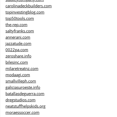
carolinadeckbuilders.com
topinvestingblog.com
top50tools.com
the-rep.com
saltyfranks.com
annerani.com
jazzatude.com
0022pa.com
zeroshare.info
bilesinc.com
milaretreatnz.com
modaagi.com
smallvilleph.com
galiciasuroeste.info
batallasdeguerra.com
dregstudios.com
neatstuffhelpskids.org
moraessoccer.com