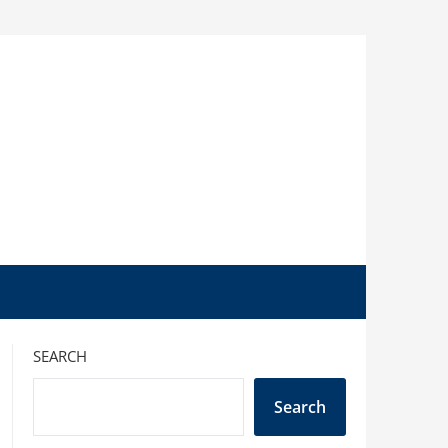
SEARCH
Search