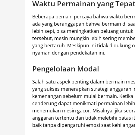
Waktu Permainan yang Tepa
Beberapa pemain percaya bahwa waktu berm
ada yang beranggapan bahwa bermain di saat-
lebih sepi, bisa meningkatkan peluang unt
tersebut, mesin mungkin lebih sering memb
yang bertaruh. Meskipun ini tidak didukung 
nyaman dengan pendekatan ini.
Pengelolaan Modal
Salah satu aspek penting dalam bermain mes
yang sukses menerapkan strategi anggaran,
kemenangan sebelum mulai bermain. Ketika 
cenderung dapat menikmati permainan lebih
menemukan mesin gacor. Misalnya, jika se
anggaran tertentu dan tidak melebihi batas
baik tanpa dipengaruhi emosi saat kehilanga