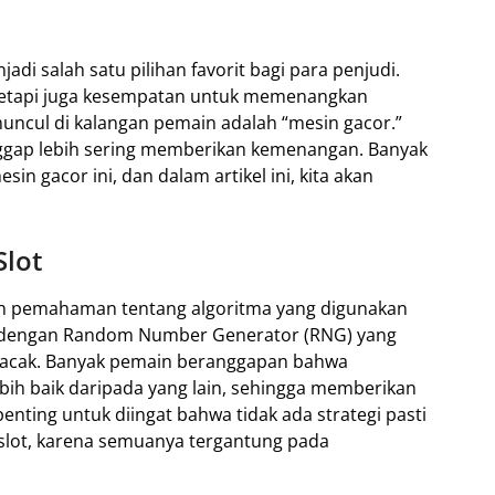
adi salah satu pilihan favorit bagi para penjudi.
 tetapi juga kesempatan untuk memenangkan
 muncul di kalangan pemain adalah “mesin gacor.”
anggap lebih sering memberikan kemenangan. Banyak
in gacor ini, dan dalam artikel ini, kita akan
lot
alah pemahaman tentang algoritma yang digunakan
api dengan Random Number Generator (RNG) yang
h acak. Banyak pemain beranggapan bahwa
bih baik daripada yang lain, sehingga memberikan
nting untuk diingat bahwa tidak ada strategi pasti
lot, karena semuanya tergantung pada