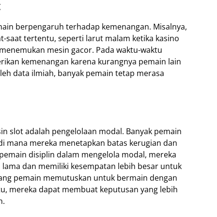
t
ain berpengaruh terhadap kemenangan. Misalnya,
saat tertentu, seperti larut malam ketika kasino
uk menemukan mesin gacor. Pada waktu-waktu
erikan kemenangan karena kurangnya pemain lain
oleh data ilmiah, banyak pemain tetap merasa
in slot adalah pengelolaan modal. Banyak pemain
 di mana mereka menetapkan batas kerugian dan
pemain disiplin dalam mengelola modal, mereka
 lama dan memiliki kesempatan lebih besar untuk
orang pemain memutuskan untuk bermain dengan
 itu, mereka dapat membuat keputusan yang lebih
n.