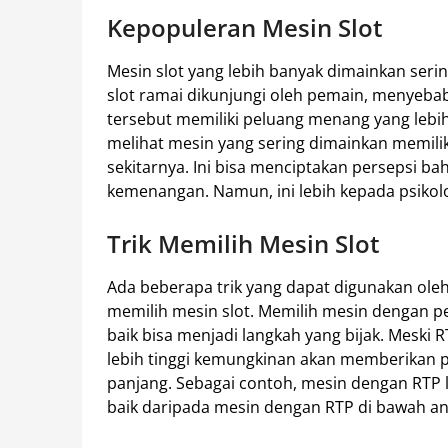
Kepopuleran Mesin Slot
Mesin slot yang lebih banyak dimainkan serin
slot ramai dikunjungi oleh pemain, menyeba
tersebut memiliki peluang menang yang lebih 
melihat mesin yang sering dimainkan memilik
sekitarnya. Ini bisa menciptakan persepsi 
kemenangan. Namun, ini lebih kepada psikolo
Trik Memilih Mesin Slot
Ada beberapa trik yang dapat digunakan ol
memilih mesin slot. Memilih mesin dengan pe
baik bisa menjadi langkah yang bijak. Mesk
lebih tinggi kemungkinan akan memberikan p
panjang. Sebagai contoh, mesin dengan RTP 
baik daripada mesin dengan RTP di bawah an