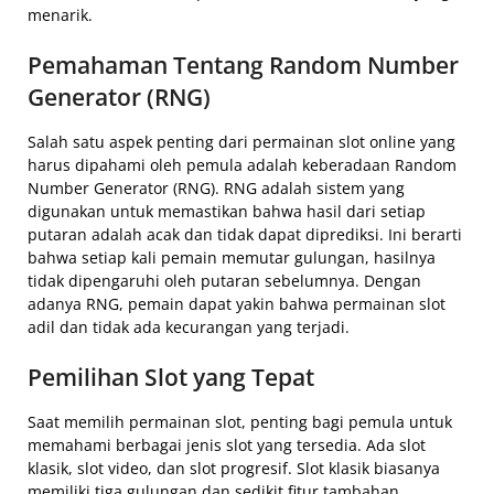
menarik.
Pemahaman Tentang Random Number
Generator (RNG)
Salah satu aspek penting dari permainan slot online yang
harus dipahami oleh pemula adalah keberadaan Random
Number Generator (RNG). RNG adalah sistem yang
digunakan untuk memastikan bahwa hasil dari setiap
putaran adalah acak dan tidak dapat diprediksi. Ini berarti
bahwa setiap kali pemain memutar gulungan, hasilnya
tidak dipengaruhi oleh putaran sebelumnya. Dengan
adanya RNG, pemain dapat yakin bahwa permainan slot
adil dan tidak ada kecurangan yang terjadi.
Pemilihan Slot yang Tepat
Saat memilih permainan slot, penting bagi pemula untuk
memahami berbagai jenis slot yang tersedia. Ada slot
klasik, slot video, dan slot progresif. Slot klasik biasanya
memiliki tiga gulungan dan sedikit fitur tambahan,