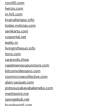
roro90.com
herzio.com
in-hi5.com
krainafantasy.info
todas-noticias.com
senikartu.com
rusportal.net
watty.io
livinginthesun.info
itsriz.com
cargoods.shop
capetownacupuncture.com
bitcoinvideospro.com
cosmiccrowcollective.com
alain-jacquet.com
gotisouizakayabakeneko.com
meshpoint.me
spongebob.net
busyboxintl.com