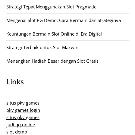
Strategi Tepat Menggunakan Slot Pragmatic
Mengenal Slot PG Demo: Cara Bermain dan Strateginya
Keuntungan Bermain Slot Online di Era Digital
Strategi Terbaik untuk Slot Maxwin
Menangkan Hadiah Besar dengan Slot Gratis
Links
situs pkv games
pkv games login
situs pkv games
judi qq online
slot demo