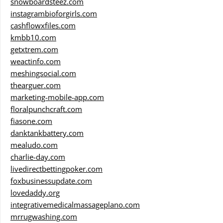
snowboardsteez.com
instagrambioforgirls.com
cashflowxfiles.com
kmbb10.com
getxtrem.com
weactinfo.com
meshingsocial.com
thearguer.com
marketing-mobile-app.com
floralpunchcraft.com
fiasone.com
danktankbattery.com
mealudo.com
charlie-day.com
livedirectbettingpoker.com
foxbusinessupdate.com
lovedaddy.org
integrativemedicalmassageplano.com
mrrugwashing.com