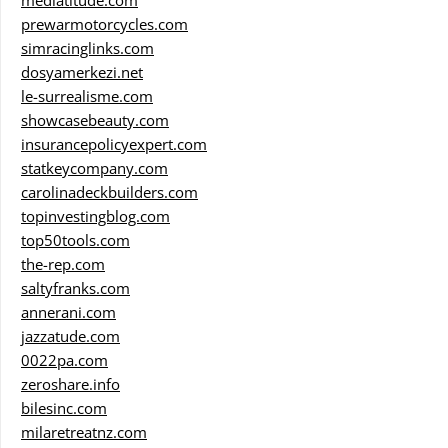
mediatitude.com
prewarmotorcycles.com
simracinglinks.com
dosyamerkezi.net
le-surrealisme.com
showcasebeauty.com
insurancepolicyexpert.com
statkeycompany.com
carolinadeckbuilders.com
topinvestingblog.com
top50tools.com
the-rep.com
saltyfranks.com
annerani.com
jazzatude.com
0022pa.com
zeroshare.info
bilesinc.com
milaretreatnz.com