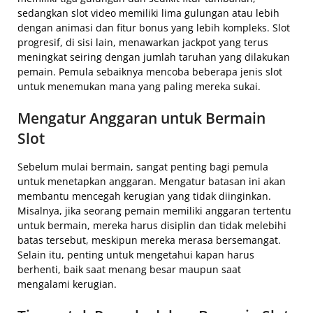
sedangkan slot video memiliki lima gulungan atau lebih
dengan animasi dan fitur bonus yang lebih kompleks. Slot
progresif, di sisi lain, menawarkan jackpot yang terus
meningkat seiring dengan jumlah taruhan yang dilakukan
pemain. Pemula sebaiknya mencoba beberapa jenis slot
untuk menemukan mana yang paling mereka sukai.
Mengatur Anggaran untuk Bermain
Slot
Sebelum mulai bermain, sangat penting bagi pemula
untuk menetapkan anggaran. Mengatur batasan ini akan
membantu mencegah kerugian yang tidak diinginkan.
Misalnya, jika seorang pemain memiliki anggaran tertentu
untuk bermain, mereka harus disiplin dan tidak melebihi
batas tersebut, meskipun mereka merasa bersemangat.
Selain itu, penting untuk mengetahui kapan harus
berhenti, baik saat menang besar maupun saat
mengalami kerugian.