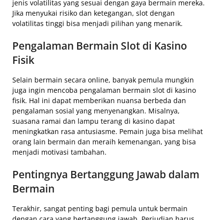
jenis volatilitas yang sesuai dengan gaya bermain mereka.
Jika menyukai risiko dan ketegangan, slot dengan
volatilitas tinggi bisa menjadi pilihan yang menarik.
Pengalaman Bermain Slot di Kasino
Fisik
Selain bermain secara online, banyak pemula mungkin
juga ingin mencoba pengalaman bermain slot di kasino
fisik. Hal ini dapat memberikan nuansa berbeda dan
pengalaman sosial yang menyenangkan. Misalnya,
suasana ramai dan lampu terang di kasino dapat
meningkatkan rasa antusiasme. Pemain juga bisa melihat
orang lain bermain dan meraih kemenangan, yang bisa
menjadi motivasi tambahan.
Pentingnya Bertanggung Jawab dalam
Bermain
Terakhir, sangat penting bagi pemula untuk bermain
dengan cara yang bertanggung jawab. Perjudian harus