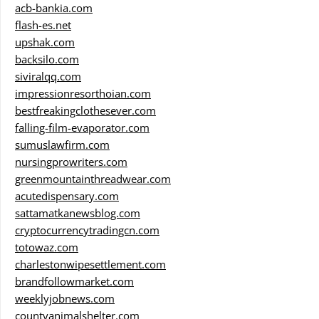
acb-bankia.com
flash-es.net
upshak.com
backsilo.com
siviralqq.com
impressionresorthoian.com
bestfreakingclothesever.com
falling-film-evaporator.com
sumuslawfirm.com
nursingprowriters.com
greenmountainthreadwear.com
acutedispensary.com
sattamatkanewsblog.com
cryptocurrencytradingcn.com
totowaz.com
charlestonwipesettlement.com
brandfollowmarket.com
weeklyjobnews.com
countyanimalshelter.com