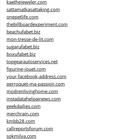
kaethejeweler.com
sattamatkasattaking.com
onepetlife.com
thebillboardexperiment.com
beachufabet.biz
mon-tresse-de-lit.com
sugarufabet.biz
boxufabet.biz
topgearautoservices.net
figurine-jouet.com
your-facebook-address.com
perroquet-ma-passion.com
modrenlivinghome.com
instadatahelpainews.com
geekdailies.com
merchrain.com
kmbb28.com
callreportsforum.com
sokmilya.com