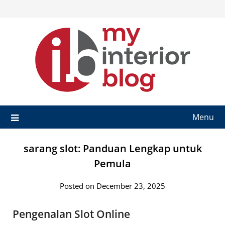
Skip
to
content
Menu
sarang slot: Panduan Lengkap untuk
Pemula
Posted on December 23, 2025
Pengenalan Slot Online