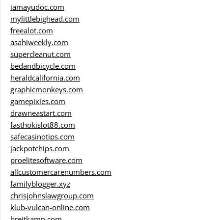
iamayudoc.com
mylittlebighead.com
freealot.com
asahiweekly.com
supercleanut.com
bedandbicycle.com
heraldcalifornia.com
graphicmonkeys.com
gamepixies.com
drawneastart.com
fasthokislot88.com
safecasinotips.com
jackpotchips.com
proelitesoftware.com
allcustomercarenumbers.com
familyblogger.xyz
chrisjohnslawgroup.com
klub-vulcan-online.com
breitkamp.com