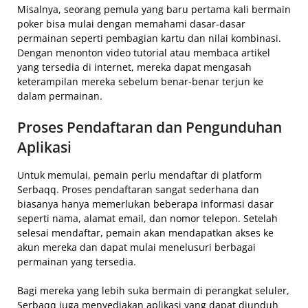
Misalnya, seorang pemula yang baru pertama kali bermain
poker bisa mulai dengan memahami dasar-dasar
permainan seperti pembagian kartu dan nilai kombinasi.
Dengan menonton video tutorial atau membaca artikel
yang tersedia di internet, mereka dapat mengasah
keterampilan mereka sebelum benar-benar terjun ke
dalam permainan.
Proses Pendaftaran dan Pengunduhan
Aplikasi
Untuk memulai, pemain perlu mendaftar di platform
Serbaqq. Proses pendaftaran sangat sederhana dan
biasanya hanya memerlukan beberapa informasi dasar
seperti nama, alamat email, dan nomor telepon. Setelah
selesai mendaftar, pemain akan mendapatkan akses ke
akun mereka dan dapat mulai menelusuri berbagai
permainan yang tersedia.
Bagi mereka yang lebih suka bermain di perangkat seluler,
Serbaqq juga menyediakan aplikasi yang dapat diunduh