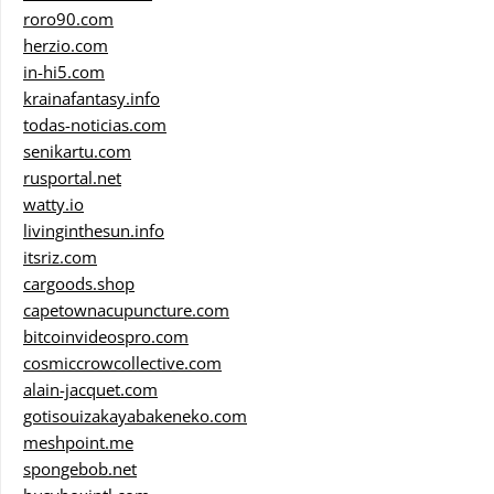
roro90.com
herzio.com
in-hi5.com
krainafantasy.info
todas-noticias.com
senikartu.com
rusportal.net
watty.io
livinginthesun.info
itsriz.com
cargoods.shop
capetownacupuncture.com
bitcoinvideospro.com
cosmiccrowcollective.com
alain-jacquet.com
gotisouizakayabakeneko.com
meshpoint.me
spongebob.net