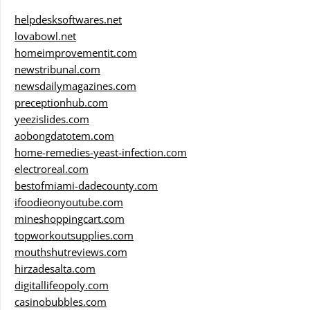
helpdesksoftwares.net
lovabowl.net
homeimprovementit.com
newstribunal.com
newsdailymagazines.com
preceptionhub.com
yeezislides.com
aobongdatotem.com
home-remedies-yeast-infection.com
electroreal.com
bestofmiami-dadecounty.com
ifoodieonyoutube.com
mineshoppingcart.com
topworkoutsupplies.com
mouthshutreviews.com
hirzadesalta.com
digitallifeopoly.com
casinobubbles.com