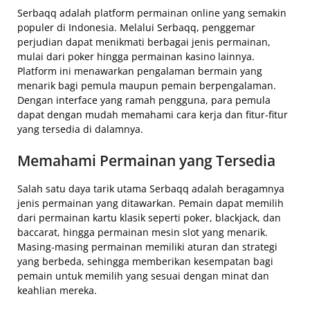
Serbaqq adalah platform permainan online yang semakin
populer di Indonesia. Melalui Serbaqq, penggemar
perjudian dapat menikmati berbagai jenis permainan,
mulai dari poker hingga permainan kasino lainnya.
Platform ini menawarkan pengalaman bermain yang
menarik bagi pemula maupun pemain berpengalaman.
Dengan interface yang ramah pengguna, para pemula
dapat dengan mudah memahami cara kerja dan fitur-fitur
yang tersedia di dalamnya.
Memahami Permainan yang Tersedia
Salah satu daya tarik utama Serbaqq adalah beragamnya
jenis permainan yang ditawarkan. Pemain dapat memilih
dari permainan kartu klasik seperti poker, blackjack, dan
baccarat, hingga permainan mesin slot yang menarik.
Masing-masing permainan memiliki aturan dan strategi
yang berbeda, sehingga memberikan kesempatan bagi
pemain untuk memilih yang sesuai dengan minat dan
keahlian mereka.