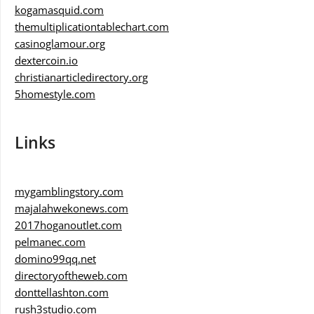
kogamasquid.com
themultiplicationtablechart.com
casinoglamour.org
dextercoin.io
christianarticledirectory.org
5homestyle.com
Links
mygamblingstory.com
majalahwekonews.com
2017hoganoutlet.com
pelmanec.com
domino99qq.net
directoryoftheweb.com
donttellashton.com
rush3studio.com