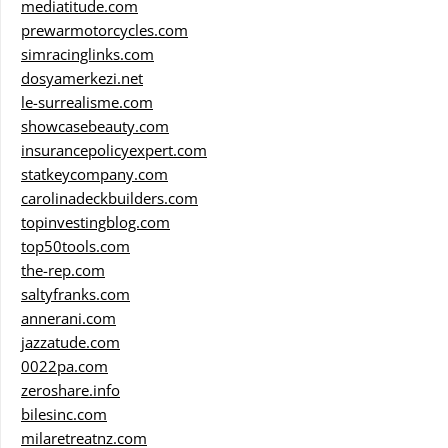
mediatitude.com
prewarmotorcycles.com
simracinglinks.com
dosyamerkezi.net
le-surrealisme.com
showcasebeauty.com
insurancepolicyexpert.com
statkeycompany.com
carolinadeckbuilders.com
topinvestingblog.com
top50tools.com
the-rep.com
saltyfranks.com
annerani.com
jazzatude.com
0022pa.com
zeroshare.info
bilesinc.com
milaretreatnz.com