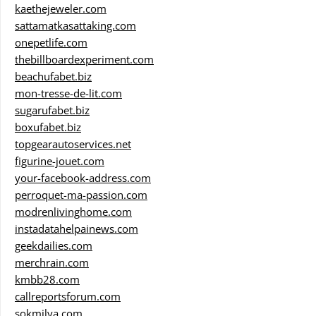
kaethejeweler.com
sattamatkasattaking.com
onepetlife.com
thebillboardexperiment.com
beachufabet.biz
mon-tresse-de-lit.com
sugarufabet.biz
boxufabet.biz
topgearautoservices.net
figurine-jouet.com
your-facebook-address.com
perroquet-ma-passion.com
modrenlivinghome.com
instadatahelpainews.com
geekdailies.com
merchrain.com
kmbb28.com
callreportsforum.com
sokmilya.com