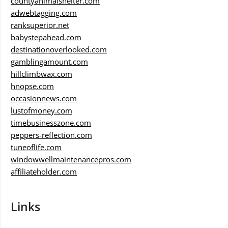
countyanimalshelter.com
adwebtagging.com
ranksuperior.net
babystepahead.com
destinationoverlooked.com
gamblingamount.com
hillclimbwax.com
hnopse.com
occasionnews.com
lustofmoney.com
timebusinesszone.com
peppers-reflection.com
tuneoflife.com
windowwellmaintenancepros.com
affiliateholder.com
Links