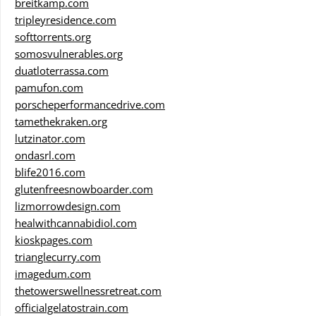
breitkamp.com
tripleyresidence.com
softtorrents.org
somosvulnerables.org
duatloterrassa.com
pamufon.com
porscheperformancedrive.com
tamethekraken.org
lutzinator.com
ondasrl.com
blife2016.com
glutenfreesnowboarder.com
lizmorrowdesign.com
healwithcannabidiol.com
kioskpages.com
trianglecurry.com
imagedum.com
thetowerswellnessretreat.com
officialgelatostrain.com