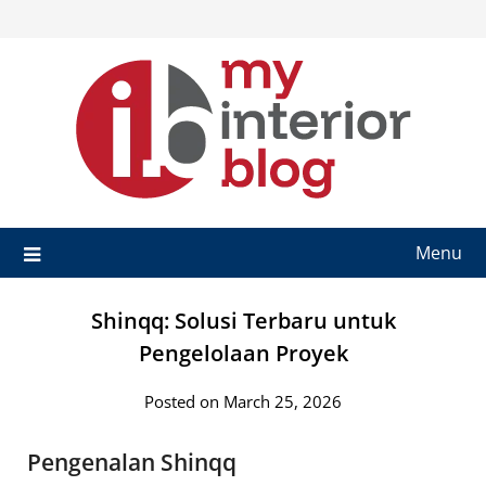
Skip
to
content
Menu
Shinqq: Solusi Terbaru untuk
Pengelolaan Proyek
Posted on March 25, 2026
Pengenalan Shinqq