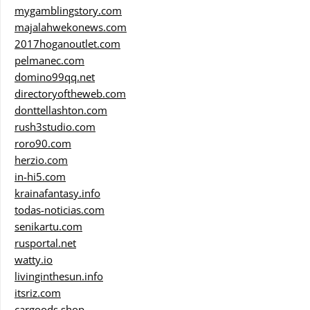
mygamblingstory.com
majalahwekonews.com
2017hoganoutlet.com
pelmanec.com
domino99qq.net
directoryoftheweb.com
donttellashton.com
rush3studio.com
roro90.com
herzio.com
in-hi5.com
krainafantasy.info
todas-noticias.com
senikartu.com
rusportal.net
watty.io
livinginthesun.info
itsriz.com
cargoods.shop