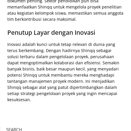
dokumen penting. Sektor pendidikan pun bisa
memanfaatkan Shinqq untuk mengelola proyek penelitian
atau kegiatan kelompok siswa, memastikan semua anggota
tim berkontribusi secara maksimal.
Penutup Layar dengan Inovasi
Inovasi adalah kunci untuk tetap relevan di dunia yang
terus berkembang. Dengan hadirnya Shinqq sebagai
solusi terbaru dalam pengelolaan proyek, perusahaan
dapat mengoptimalkan kolaborasi dan efisiensi. Semakin
banyak bisnis, baik besar maupun kecil, yang menyadari
potensi Shinqq untuk membantu mereka menghadapi
tantangan manajemen proyek modern. Ini menjadikan
Shinqq sebagai alat yang patut dipertimbangkan dalam
setiap strategi pengelolaan proyek yang ingin mencapai
kesuksesan.
SEARCH