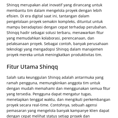
Shinqq merupakan alat inovatif yang dirancang untuk
membantu tim dalam mengelola proyek dengan lebih
efisien. Di era digital saat ini, tantangan dalam
pengelolaan proyek semakin kompleks, dituntut untuk
mampu beradaptasi dengan cepat terhadap perubahan.
Shinqq hadir sebagai solusi terbaru, menawarkan fitur
yang memudahkan kolaborasi, perencanaan, dan
pelaksanaan proyek. Sebagai contoh, banyak perusahaan
teknologi yang mengadopsi Shinqq dalam manajemen
proyek mereka untuk meningkatkan produktivitas tim.
Fitur Utama Shinqq
Salah satu keunggulan Shinqq adalah antarmuka yang
ramah pengguna, memungkinkan anggota tim untuk
dengan mudah memahami dan menggunakan semua fitur
yang tersedia. Pengguna dapat mengatur tugas,
menetapkan tenggat waktu, dan mengikuti perkembangan
proyek secara real-time. Contohnya, sebuah agensi
pemasaran yang mengelola banyak kampanye klien dapat
dengan cepat melihat status setiap proyek dan