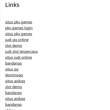
Links
situs pkv games
pkv games login
situs pkv games
judi qq online
slot demo
judi slot terpercaya
situs judi online
bandarqq
situs qq
dominoqq
situs asikqq
slot demo
bandarqq
situs asikqq
bandarqq