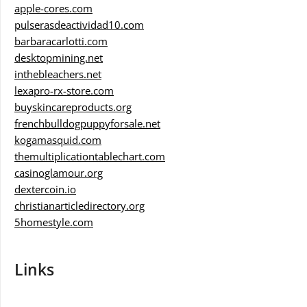
apple-cores.com
pulserasdeactividad10.com
barbaracarlotti.com
desktopmining.net
inthebleachers.net
lexapro-rx-store.com
buyskincareproducts.org
frenchbulldogpuppyforsale.net
kogamasquid.com
themultiplicationtablechart.com
casinoglamour.org
dextercoin.io
christianarticledirectory.org
5homestyle.com
Links