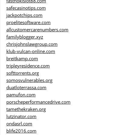
fasthokislot88.com
safecasinotips.com
jackpotchips.com
proelitesoftware.com
allcustomercarenumbers.com
familyblogger.xyz
chrisjohnslawgroup.com
klub-vulcan-online.com
breitkamp.com
tripleyresidence.com
softtorrents.org
somosvulnerables.org
duatloterrassa.com
pamufon.com
porscheperformancedrive.com
tamethekraken.org
lutzinator.com
ondasrl.com
blife2016.com