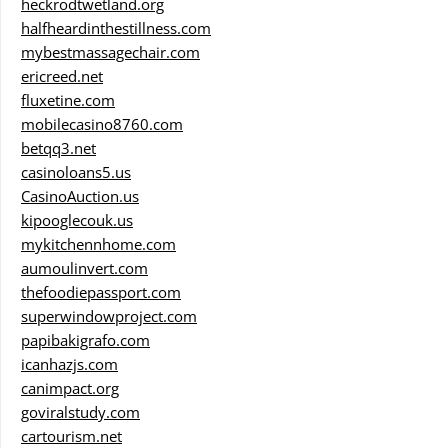
heckrodtwetland.org
halfheardinthestillness.com
mybestmassagechair.com
ericreed.net
fluxetine.com
mobilecasino8760.com
betqq3.net
casinoloans5.us
CasinoAuction.us
kipooglecouk.us
mykitchennhome.com
aumoulinvert.com
thefoodiepassport.com
superwindowproject.com
papibakigrafo.com
icanhazjs.com
canimpact.org
goviralstudy.com
cartourism.net