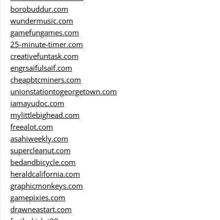
borobuddur.com
wundermusic.com
gamefungames.com
25-minute-timer.com
creativefuntask.com
engrsaifulsaif.com
cheapbtcminers.com
unionstationtogeorgetown.com
iamayudoc.com
mylittlebighead.com
freealot.com
asahiweekly.com
supercleanut.com
bedandbicycle.com
heraldcalifornia.com
graphicmonkeys.com
gamepixies.com
drawneastart.com