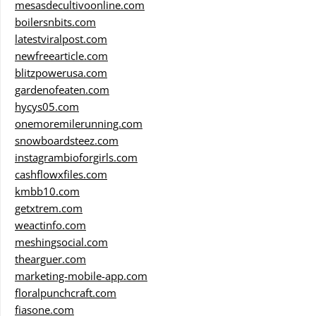
mesasdecultivoonline.com
boilersnbits.com
latestviralpost.com
newfreearticle.com
blitzpowerusa.com
gardenofeaten.com
hycys05.com
onemoremilerunning.com
snowboardsteez.com
instagrambioforgirls.com
cashflowxfiles.com
kmbb10.com
getxtrem.com
weactinfo.com
meshingsocial.com
thearguer.com
marketing-mobile-app.com
floralpunchcraft.com
fiasone.com