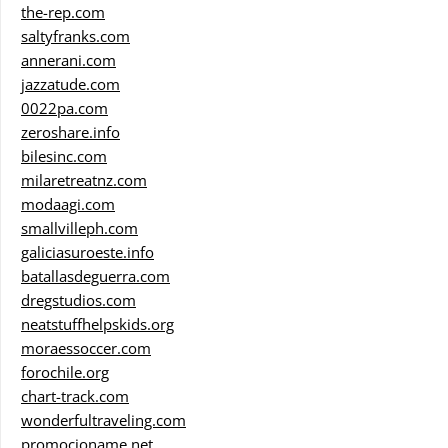
the-rep.com
saltyfranks.com
annerani.com
jazzatude.com
0022pa.com
zeroshare.info
bilesinc.com
milaretreatnz.com
modaagi.com
smallvilleph.com
galiciasuroeste.info
batallasdeguerra.com
dregstudios.com
neatstuffhelpskids.org
moraessoccer.com
forochile.org
chart-track.com
wonderfultraveling.com
promocioname.net