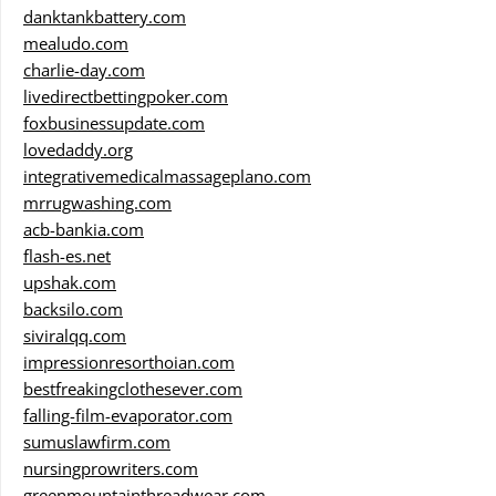
danktankbattery.com
mealudo.com
charlie-day.com
livedirectbettingpoker.com
foxbusinessupdate.com
lovedaddy.org
integrativemedicalmassageplano.com
mrrugwashing.com
acb-bankia.com
flash-es.net
upshak.com
backsilo.com
siviralqq.com
impressionresorthoian.com
bestfreakingclothesever.com
falling-film-evaporator.com
sumuslawfirm.com
nursingprowriters.com
greenmountainthreadwear.com