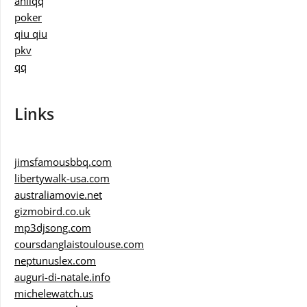
ahliqq
poker
qiu qiu
pkv
qq
Links
jimsfamousbbq.com
libertywalk-usa.com
australiamovie.net
gizmobird.co.uk
mp3djsong.com
coursdanglaistoulouse.com
neptunuslex.com
auguri-di-natale.info
michelewatch.us