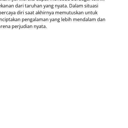
anan dari taruhan yang nyata. Dalam situasi
 percaya diri saat akhirnya memutuskan untuk
enciptakan pengalaman yang lebih mendalam dan
rena perjudian nyata.