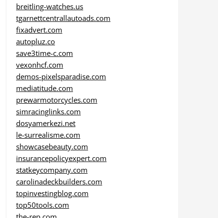
breitling-watches.us
tgarnettcentrallautoads.com
fixadvert.com
autopluz.co
save3time-c.com
vexonhcf.com
demos-pixelsparadise.com
mediatitude.com
prewarmotorcycles.com
simracinglinks.com
dosyamerkezi.net
le-surrealisme.com
showcasebeauty.com
insurancepolicyexpert.com
statkeycompany.com
carolinadeckbuilders.com
topinvestingblog.com
top50tools.com
the-rep.com