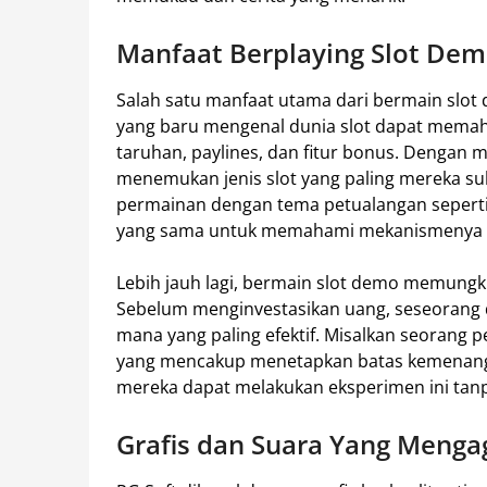
Manfaat Berplaying Slot De
Salah satu manfaat utama dari bermain slot
yang baru mengenal dunia slot dapat memah
taruhan, paylines, dan fitur bonus. Dengan
menemukan jenis slot yang paling mereka suk
permainan dengan tema petualangan sepert
yang sama untuk memahami mekanismenya 
Lebih jauh lagi, bermain slot demo memungk
Sebelum menginvestasikan uang, seseorang
mana yang paling efektif. Misalkan seorang
yang mencakup menetapkan batas kemenang
mereka dapat melakukan eksperimen ini tanpa 
Grafis dan Suara Yang Meng