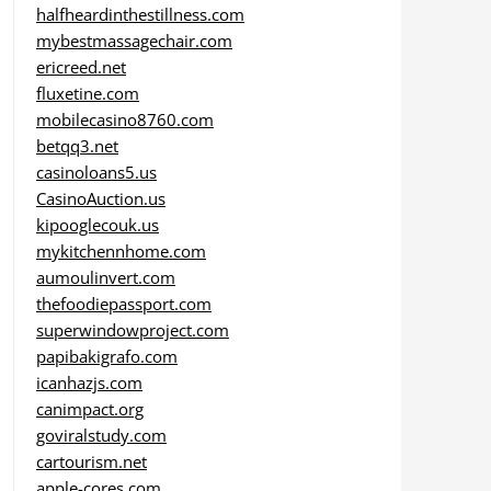
halfheardinthestillness.com
mybestmassagechair.com
ericreed.net
fluxetine.com
mobilecasino8760.com
betqq3.net
casinoloans5.us
CasinoAuction.us
kipooglecouk.us
mykitchennhome.com
aumoulinvert.com
thefoodiepassport.com
superwindowproject.com
papibakigrafo.com
icanhazjs.com
canimpact.org
goviralstudy.com
cartourism.net
apple-cores.com