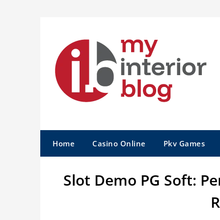
Skip
to
content
Home
Casino Online
Pkv Games
Slot Demo PG Soft: P
R