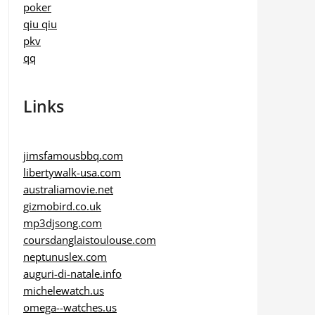
poker
qiu qiu
pkv
qq
Links
jimsfamousbbq.com
libertywalk-usa.com
australiamovie.net
gizmobird.co.uk
mp3djsong.com
coursdanglaistoulouse.com
neptunuslex.com
auguri-di-natale.info
michelewatch.us
omega--watches.us