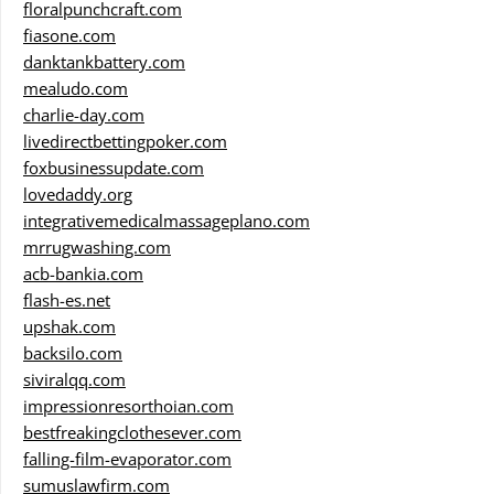
floralpunchcraft.com
fiasone.com
danktankbattery.com
mealudo.com
charlie-day.com
livedirectbettingpoker.com
foxbusinessupdate.com
lovedaddy.org
integrativemedicalmassageplano.com
mrrugwashing.com
acb-bankia.com
flash-es.net
upshak.com
backsilo.com
siviralqq.com
impressionresorthoian.com
bestfreakingclothesever.com
falling-film-evaporator.com
sumuslawfirm.com