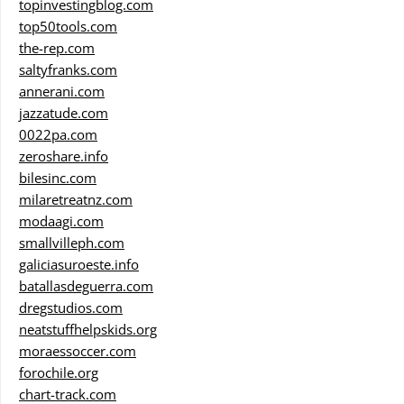
topinvestingblog.com
top50tools.com
the-rep.com
saltyfranks.com
annerani.com
jazzatude.com
0022pa.com
zeroshare.info
bilesinc.com
milaretreatnz.com
modaagi.com
smallvilleph.com
galiciasuroeste.info
batallasdeguerra.com
dregstudios.com
neatstuffhelpskids.org
moraessoccer.com
forochile.org
chart-track.com