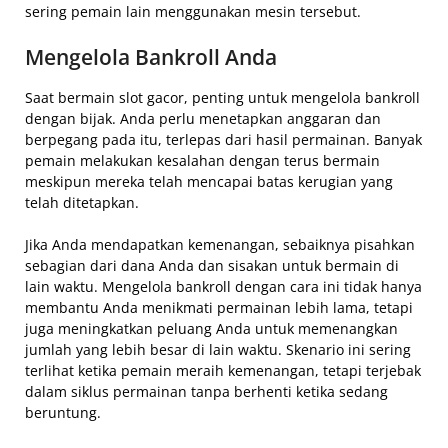
sering pemain lain menggunakan mesin tersebut.
Mengelola Bankroll Anda
Saat bermain slot gacor, penting untuk mengelola bankroll
dengan bijak. Anda perlu menetapkan anggaran dan
berpegang pada itu, terlepas dari hasil permainan. Banyak
pemain melakukan kesalahan dengan terus bermain
meskipun mereka telah mencapai batas kerugian yang
telah ditetapkan.
Jika Anda mendapatkan kemenangan, sebaiknya pisahkan
sebagian dari dana Anda dan sisakan untuk bermain di
lain waktu. Mengelola bankroll dengan cara ini tidak hanya
membantu Anda menikmati permainan lebih lama, tetapi
juga meningkatkan peluang Anda untuk memenangkan
jumlah yang lebih besar di lain waktu. Skenario ini sering
terlihat ketika pemain meraih kemenangan, tetapi terjebak
dalam siklus permainan tanpa berhenti ketika sedang
beruntung.