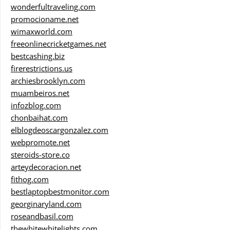
wonderfultraveling.com
promocioname.net
wimaxworld.com
freeonlinecricketgames.net
bestcashing.biz
firerestrictions.us
archiesbrooklyn.com
muambeiros.net
infozblog.com
chonbaihat.com
elblogdeoscargonzalez.com
webpromote.net
steroids-store.co
arteydecoracion.net
fithog.com
bestlaptopbestmonitor.com
georginaryland.com
roseandbasil.com
thewhitewhitelights.com