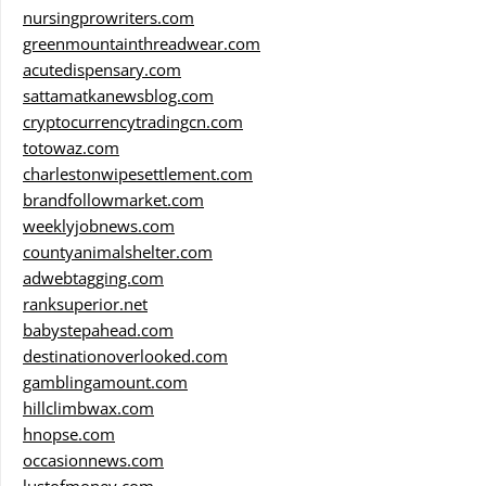
nursingprowriters.com
greenmountainthreadwear.com
acutedispensary.com
sattamatkanewsblog.com
cryptocurrencytradingcn.com
totowaz.com
charlestonwipesettlement.com
brandfollowmarket.com
weeklyjobnews.com
countyanimalshelter.com
adwebtagging.com
ranksuperior.net
babystepahead.com
destinationoverlooked.com
gamblingamount.com
hillclimbwax.com
hnopse.com
occasionnews.com