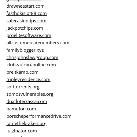
drawneastart.com
fasthokislot88.com
safecasinotips.com
jackpotchips.com
proelitesoftware.com
allcustomercarenumbers.com
familyblogger.xyz
chrisjohnslawgroup.com
klub-vulcan-online.com
breitkamp.com
tripleyresidence.com
softtorrents.org
somosvulnerables.org
duatloterrassa.com
pamufon.com
porscheperformancedrive.com
tamethekraken.org
lutzinator.com