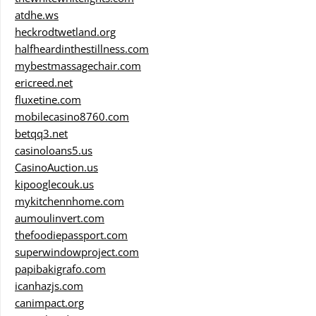
atdhe.ws
heckrodtwetland.org
halfheardinthestillness.com
mybestmassagechair.com
ericreed.net
fluxetine.com
mobilecasino8760.com
betqq3.net
casinoloans5.us
CasinoAuction.us
kipooglecouk.us
mykitchennhome.com
aumoulinvert.com
thefoodiepassport.com
superwindowproject.com
papibakigrafo.com
icanhazjs.com
canimpact.org