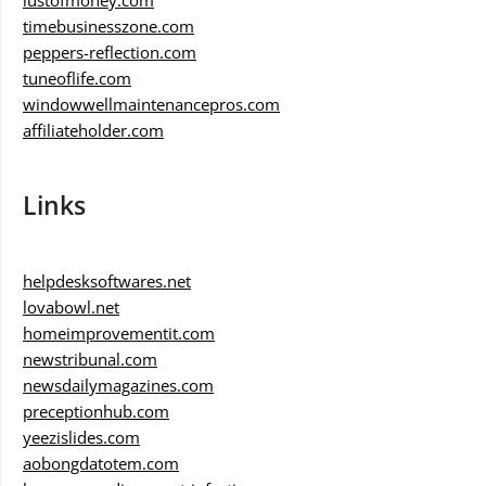
lustofmoney.com
timebusinesszone.com
peppers-reflection.com
tuneoflife.com
windowwellmaintenancepros.com
affiliateholder.com
Links
helpdesksoftwares.net
lovabowl.net
homeimprovementit.com
newstribunal.com
newsdailymagazines.com
preceptionhub.com
yeezislides.com
aobongdatotem.com