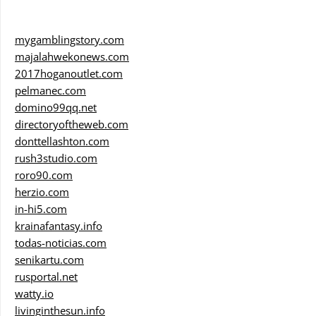
mygamblingstory.com
majalahwekonews.com
2017hoganoutlet.com
pelmanec.com
domino99qq.net
directoryoftheweb.com
donttellashton.com
rush3studio.com
roro90.com
herzio.com
in-hi5.com
krainafantasy.info
todas-noticias.com
senikartu.com
rusportal.net
watty.io
livinginthesun.info