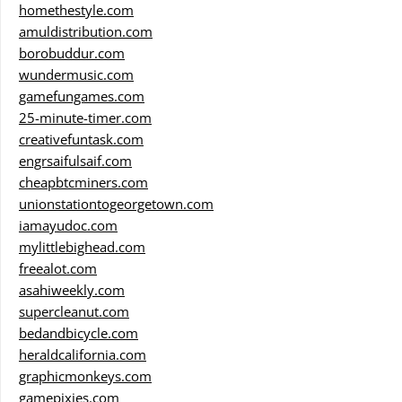
homethestyle.com
amuldistribution.com
borobuddur.com
wundermusic.com
gamefungames.com
25-minute-timer.com
creativefuntask.com
engrsaifulsaif.com
cheapbtcminers.com
unionstationtogeorgetown.com
iamayudoc.com
mylittlebighead.com
freealot.com
asahiweekly.com
supercleanut.com
bedandbicycle.com
heraldcalifornia.com
graphicmonkeys.com
gamepixies.com