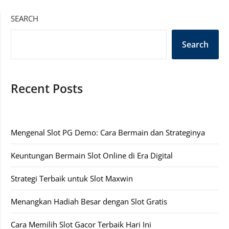
SEARCH
Search
Recent Posts
Mengenal Slot PG Demo: Cara Bermain dan Strateginya
Keuntungan Bermain Slot Online di Era Digital
Strategi Terbaik untuk Slot Maxwin
Menangkan Hadiah Besar dengan Slot Gratis
Cara Memilih Slot Gacor Terbaik Hari Ini