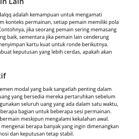
n Lain
odalqq adalah kemampuan untuk mengamati
am konteks permainan, setiap pemain memiliki pola
. Contohnya, jika seorang pemain sering memasang
ang baik, sementara jika pemain lain cenderung
menyimpan kartu kuat untuk ronde berikutnya.
buat keputusan yang lebih cerdas, apakah akan
if
ajemen modal yang baik sangatlah penting dalam
uang yang bersedia mereka pertaruhkan sebelum
gunakan seluruh uang yang ada dalam satu waktu,
eberapa bagian untuk beberapa sesi permainan.
 bermain meskipun mengalami kekalahan awal.
ri mengenai berapa banyak yang ingin dimenangkan
si dan keputusan tetap stabil.