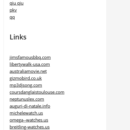
qiu qiu
pkv
qq
Links
jimsfamousbbq.com
libertywalk-usa.com
australiamovie.net
gizmobird.co.uk
mp3djsong.com
coursdanglaistoulouse.com
neptunuslex.com
auguri-di-natale.info
michelewatch.us
omega--watches.us
breitling-watches.us