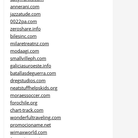
annerani.com
jazzatude.com
0022pa.com
zeroshare.info
bilesinc.com
milaretreatnz.com
modaagi.com
smallvilleph.com
galiciasuroeste.info
batallasdeguerra.com
dregstudios.com
neatstuffhelpskids.org
moraessoccer.com
forochile.org
chart-track.com
wonderfultraveling.com
promocioname.net
wimaxworld.com