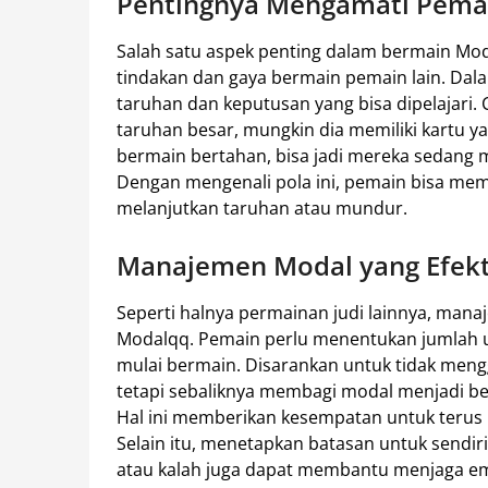
Pentingnya Mengamati Pemai
Salah satu aspek penting dalam bermain M
tindakan dan gaya bermain pemain lain. Dal
taruhan dan keputusan yang bisa dipelajari
taruhan besar, mungkin dia memiliki kartu y
bermain bertahan, bisa jadi mereka sedang 
Dengan mengenali pola ini, pemain bisa mem
melanjutkan taruhan atau mundur.
Manajemen Modal yang Efekt
Seperti halnya permainan judi lainnya, man
Modalqq. Pemain perlu menentukan jumlah 
mulai bermain. Disarankan untuk tidak meng
tetapi sebaliknya membagi modal menjadi b
Hal ini memberikan kesempatan untuk terus
Selain itu, menetapkan batasan untuk sendi
atau kalah juga dapat membantu menjaga emo