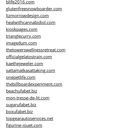
blife2016.com
glutenfreesnowboarder.com
lizmorrowdesign.com
healwithcannabidiol.com
kioskpages.com
trianglecurry.com
imagedum.com
thetowerswellnessretreat.com
officialgelatostrain.com
kaethejeweler.com
sattamatkasattaking.com
onepetlife.com
thebillboardexperiment.com
beachufabet.biz
mon-tresse-de-lit.com
sugarufabet.biz
boxufabet.biz
topgearautoservices.net
figurine-jouet.com