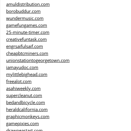
amuldistribution.com
borobuddur.com
wundermusic.com
gamefungames.com
25-minute-timer.com
creativefuntask.com
engrsaifulsaif.com
cheapbtcminers.com
unionstationtogeorgetown.com
iamayudoc.com
mylittlebighead.com
freealot.com
asahiweekly.com
supercleanut.com
bedandbicycle.com
heraldcalifornia.com
graphicmonkeys.com
gamepixies.com
drawneastart.com