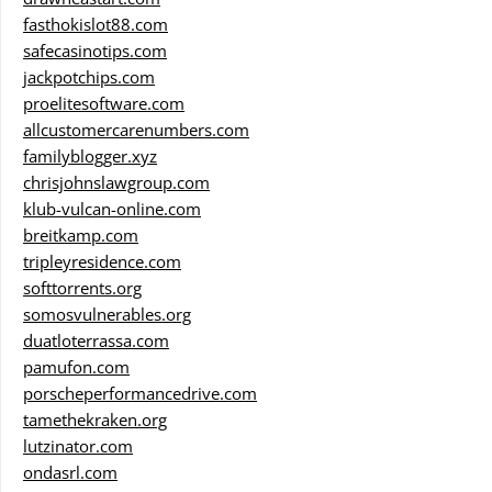
fasthokislot88.com
safecasinotips.com
jackpotchips.com
proelitesoftware.com
allcustomercarenumbers.com
familyblogger.xyz
chrisjohnslawgroup.com
klub-vulcan-online.com
breitkamp.com
tripleyresidence.com
softtorrents.org
somosvulnerables.org
duatloterrassa.com
pamufon.com
porscheperformancedrive.com
tamethekraken.org
lutzinator.com
ondasrl.com