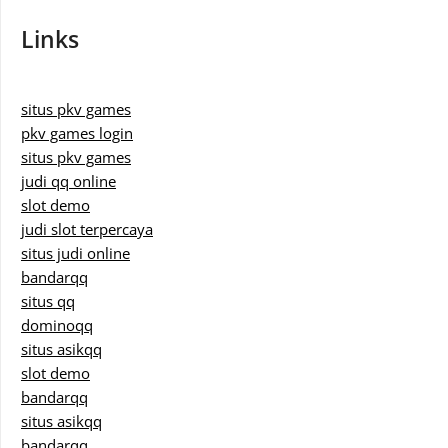
Links
situs pkv games
pkv games login
situs pkv games
judi qq online
slot demo
judi slot terpercaya
situs judi online
bandarqq
situs qq
dominoqq
situs asikqq
slot demo
bandarqq
situs asikqq
bandarqq