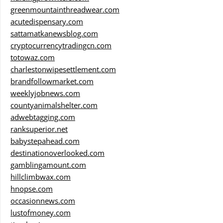
greenmountainthreadwear.com
acutedispensary.com
sattamatkanewsblog.com
cryptocurrencytradingcn.com
totowaz.com
charlestonwipesettlement.com
brandfollowmarket.com
weeklyjobnews.com
countyanimalshelter.com
adwebtagging.com
ranksuperior.net
babystepahead.com
destinationoverlooked.com
gamblingamount.com
hillclimbwax.com
hnopse.com
occasionnews.com
lustofmoney.com