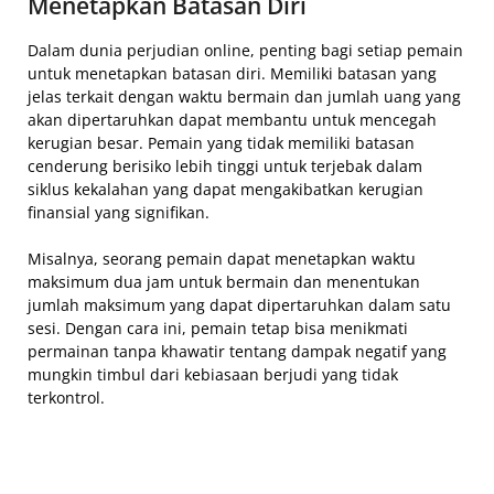
Menetapkan Batasan Diri
Dalam dunia perjudian online, penting bagi setiap pemain
untuk menetapkan batasan diri. Memiliki batasan yang
jelas terkait dengan waktu bermain dan jumlah uang yang
akan dipertaruhkan dapat membantu untuk mencegah
kerugian besar. Pemain yang tidak memiliki batasan
cenderung berisiko lebih tinggi untuk terjebak dalam
siklus kekalahan yang dapat mengakibatkan kerugian
finansial yang signifikan.
Misalnya, seorang pemain dapat menetapkan waktu
maksimum dua jam untuk bermain dan menentukan
jumlah maksimum yang dapat dipertaruhkan dalam satu
sesi. Dengan cara ini, pemain tetap bisa menikmati
permainan tanpa khawatir tentang dampak negatif yang
mungkin timbul dari kebiasaan berjudi yang tidak
terkontrol.