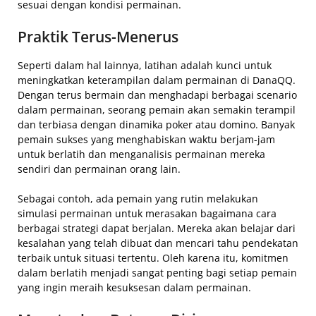
sesuai dengan kondisi permainan.
Praktik Terus-Menerus
Seperti dalam hal lainnya, latihan adalah kunci untuk
meningkatkan keterampilan dalam permainan di DanaQQ.
Dengan terus bermain dan menghadapi berbagai scenario
dalam permainan, seorang pemain akan semakin terampil
dan terbiasa dengan dinamika poker atau domino. Banyak
pemain sukses yang menghabiskan waktu berjam-jam
untuk berlatih dan menganalisis permainan mereka
sendiri dan permainan orang lain.
Sebagai contoh, ada pemain yang rutin melakukan
simulasi permainan untuk merasakan bagaimana cara
berbagai strategi dapat berjalan. Mereka akan belajar dari
kesalahan yang telah dibuat dan mencari tahu pendekatan
terbaik untuk situasi tertentu. Oleh karena itu, komitmen
dalam berlatih menjadi sangat penting bagi setiap pemain
yang ingin meraih kesuksesan dalam permainan.