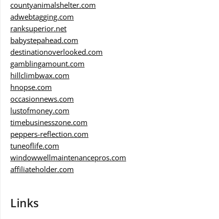
countyanimalshelter.com
adwebtagging.com
ranksuperior.net
babystepahead.com
destinationoverlooked.com
gamblingamount.com
hillclimbwax.com
hnopse.com
occasionnews.com
lustofmoney.com
timebusinesszone.com
peppers-reflection.com
tuneoflife.com
windowwellmaintenancepros.com
affiliateholder.com
Links