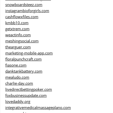
snowboardsteez.com
instagrambioforgirls.com
cashflowxfiles.com
kmbb10.com
getxtrem.com
weactinfo.com
meshingsocial.com
thearguer.com
marketing-mobile-app.com
floralpunchcraft.com
fiasone.com
danktankbattery.com
mealudo.com
charlie-day.com
livedirectbettingpoker.com
foxbusinessupdate.com
lovedaddy.org
integrativemedicalmassageplano.com