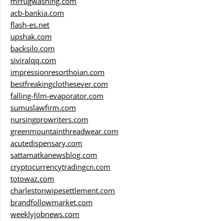
mrrugwashing.com
acb-bankia.com
flash-es.net
upshak.com
backsilo.com
siviralqq.com
impressionresorthoian.com
bestfreakingclothesever.com
falling-film-evaporator.com
sumuslawfirm.com
nursingprowriters.com
greenmountainthreadwear.com
acutedispensary.com
sattamatkanewsblog.com
cryptocurrencytradingcn.com
totowaz.com
charlestonwipesettlement.com
brandfollowmarket.com
weeklyjobnews.com