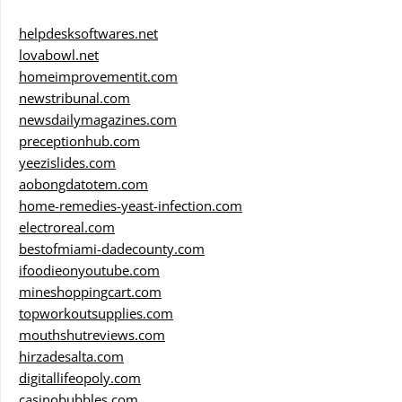
helpdesksoftwares.net
lovabowl.net
homeimprovementit.com
newstribunal.com
newsdailymagazines.com
preceptionhub.com
yeezislides.com
aobongdatotem.com
home-remedies-yeast-infection.com
electroreal.com
bestofmiami-dadecounty.com
ifoodieonyoutube.com
mineshoppingcart.com
topworkoutsupplies.com
mouthshutreviews.com
hirzadesalta.com
digitallifeopoly.com
casinobubbles.com