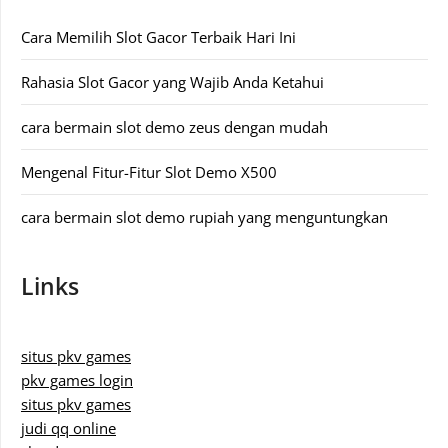
Cara Memilih Slot Gacor Terbaik Hari Ini
Rahasia Slot Gacor yang Wajib Anda Ketahui
cara bermain slot demo zeus dengan mudah
Mengenal Fitur-Fitur Slot Demo X500
cara bermain slot demo rupiah yang menguntungkan
Links
situs pkv games
pkv games login
situs pkv games
judi qq online