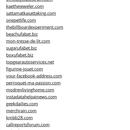
kaethejeweler.com
sattamatkasattaking.com
onepetlife.com
thebillboardexperiment.com
beachufabet.biz
mon-tresse-de-lit.com
sugarufabet.biz
boxufabet.biz
topgearautoservices.net
figurine-jouet.com
your-facebook-address.com
perroquet-ma-passion.com
modrenlivinghome.com
instadatahelpainews.com
geekdailies.com
merchrain.com
kmbb28.com
callreportsforum.com