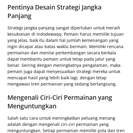
Pentinya Desain Strategi Jangka
Panjang
Strategi jangka panjang sangat diperlukan untuk meraih
kesuksesan di Indodewaqq. Pemain harus memiliki tujuan
yang jelas, baik itu dalam hal jumlah kemenangan yang
ingin dicapai atau batas waktu bermain. Memiliki rencana
permainan dan menilai perkembangan secara berkala
dapat membantu pemain untuk tetap pada jalur yang
benar. Seiring dengan meningkatnya pengalaman, maka
pemain juga dapat menyesuaikan strategi mereka untuk
mencapai hasil yang lebih baik lagi, dengan tetap
mengawasi tren permainan yang sedang berlangsung.
Mengenali Ciri-Ciri Permainan yang
Menguntungkan
Salah satu cara untuk meningkatkan peluang menang
adalah dengan mengenali ciri-ciri permainan yang
menguntungkan. Setiap permainan memiliki pola dan tren