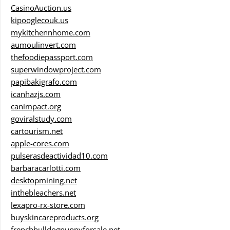
CasinoAuction.us
kipooglecouk.us
mykitchennhome.com
aumoulinvert.com
thefoodiepassport.com
superwindowproject.com
papibakigrafo.com
icanhazjs.com
canimpact.org
goviralstudy.com
cartourism.net
apple-cores.com
pulserasdeactividad10.com
barbaracarlotti.com
desktopmining.net
inthebleachers.net
lexapro-rx-store.com
buyskincareproducts.org
frenchbulldogpuppyforsale.net