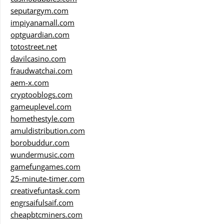
seputargym.com
impiyanamall.com
optguardian.com
totostreet.net
davilcasino.com
fraudwatchai.com
aem-x.com
cryptooblogs.com
gameuplevel.com
homethestyle.com
amuldistribution.com
borobuddur.com
wundermusic.com
gamefungames.com
25-minute-timer.com
creativefuntask.com
engrsaifulsaif.com
cheapbtcminers.com