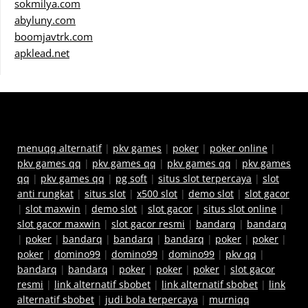
sokmilya.com
abyluny.com
boomjavtrk.com
apklead.net
menuqq alternatif
|
pkv games
|
poker
|
poker online
|
pkv games qq
|
pkv games qq
|
pkv games qq
|
pkv games
qq
|
pkv games qq
|
pg soft
|
situs slot terpercaya
|
slot
anti rungkat
|
situs slot
|
x500 slot
|
demo slot
|
slot gacor
|
slot maxwin
|
demo slot
|
slot gacor
|
situs slot online
|
slot gacor maxwin
|
slot gacor resmi
|
bandarq
|
bandarq
|
poker
|
bandarq
|
bandarq
|
bandarq
|
poker
|
poker
|
poker
|
domino99
|
domino99
|
domino99
|
pkv qq
|
bandarq
|
bandarq
|
poker
|
poker
|
poker
|
slot gacor
resmi
|
link alternatif sbobet
|
link alternatif sbobet
|
link
alternatif sbobet
|
judi bola terpercaya
|
murniqq