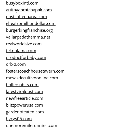
busyboxintl.com
auttayanratchapak.com
postcoffeebarva.com
elteatromilliondollar.com
burgerkingfranchise.org
vallarpadathamma.net
realworldsize.com
teknolama.com
productforbaby.com
orb-z.com
fosterscoachhousetavern.com
mesasdecultivoonline.com
boilersnbits.com
latestviralpost.com
newfreearticle.com
blitzpowerusa.com
gardenofeaten.com
hycys05.com
onemoremilerunning.com