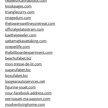
healwithcannabidiol.com
kioskpages.com
trianglecurry.com
imagedum.com
thetowerswellnessretreat.com
officialgelatostrain.com
kaethejeweler.com
sattamatkasattaking.com
onepetlife.com
thebillboardexperiment.com
beachufabet.biz
mon-tresse-de-lit.com
sugarufabet.biz
boxufabet.biz
topgearautoservices.net
figurine-jouet.com
your-facebook-address.com
perroquet-ma-passion.com
modrenlivinghome.com