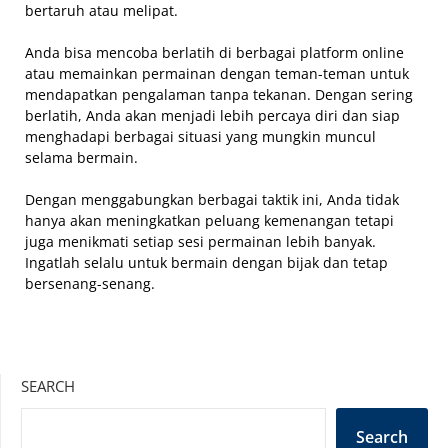
bertaruh atau melipat.
Anda bisa mencoba berlatih di berbagai platform online
atau memainkan permainan dengan teman-teman untuk
mendapatkan pengalaman tanpa tekanan. Dengan sering
berlatih, Anda akan menjadi lebih percaya diri dan siap
menghadapi berbagai situasi yang mungkin muncul
selama bermain.
Dengan menggabungkan berbagai taktik ini, Anda tidak
hanya akan meningkatkan peluang kemenangan tetapi
juga menikmati setiap sesi permainan lebih banyak.
Ingatlah selalu untuk bermain dengan bijak dan tetap
bersenang-senang.
SEARCH
Search