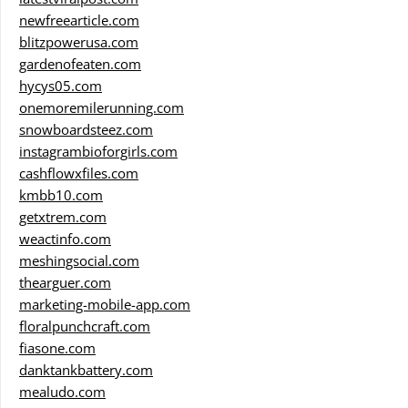
newfreearticle.com
blitzpowerusa.com
gardenofeaten.com
hycys05.com
onemoremilerunning.com
snowboardsteez.com
instagrambioforgirls.com
cashflowxfiles.com
kmbb10.com
getxtrem.com
weactinfo.com
meshingsocial.com
thearguer.com
marketing-mobile-app.com
floralpunchcraft.com
fiasone.com
danktankbattery.com
mealudo.com