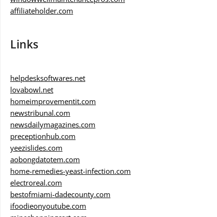
affiliateholder.com
Links
helpdesksoftwares.net
lovabowl.net
homeimprovementit.com
newstribunal.com
newsdailymagazines.com
preceptionhub.com
yeezislides.com
aobongdatotem.com
home-remedies-yeast-infection.com
electroreal.com
bestofmiami-dadecounty.com
ifoodieonyoutube.com