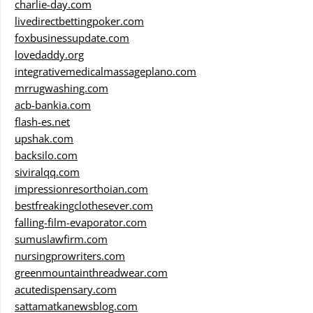
charlie-day.com
livedirectbettingpoker.com
foxbusinessupdate.com
lovedaddy.org
integrativemedicalmassageplano.com
mrrugwashing.com
acb-bankia.com
flash-es.net
upshak.com
backsilo.com
siviralqq.com
impressionresorthoian.com
bestfreakingclothesever.com
falling-film-evaporator.com
sumuslawfirm.com
nursingprowriters.com
greenmountainthreadwear.com
acutedispensary.com
sattamatkanewsblog.com