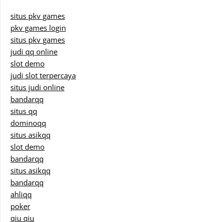
situs pkv games
pkv games login
situs pkv games
judi qq online
slot demo
judi slot terpercaya
situs judi online
bandarqq
situs qq
dominoqq
situs asikqq
slot demo
bandarqq
situs asikqq
bandarqq
ahliqq
poker
qiu qiu