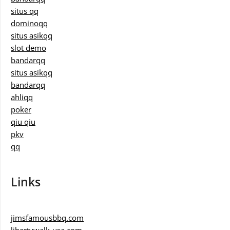
situs qq
dominoqq
situs asikqq
slot demo
bandarqq
situs asikqq
bandarqq
ahliqq
poker
qiu qiu
pkv
qq
Links
jimsfamousbbq.com