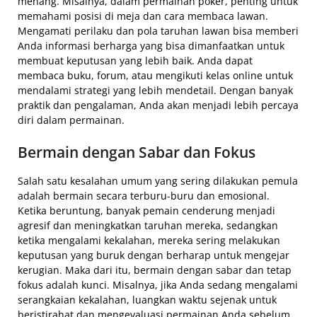
menang. Misalnya, dalam permainan poker, penting untuk
memahami posisi di meja dan cara membaca lawan.
Mengamati perilaku dan pola taruhan lawan bisa memberi
Anda informasi berharga yang bisa dimanfaatkan untuk
membuat keputusan yang lebih baik. Anda dapat
membaca buku, forum, atau mengikuti kelas online untuk
mendalami strategi yang lebih mendetail. Dengan banyak
praktik dan pengalaman, Anda akan menjadi lebih percaya
diri dalam permainan.
Bermain dengan Sabar dan Fokus
Salah satu kesalahan umum yang sering dilakukan pemula
adalah bermain secara terburu-buru dan emosional.
Ketika beruntung, banyak pemain cenderung menjadi
agresif dan meningkatkan taruhan mereka, sedangkan
ketika mengalami kekalahan, mereka sering melakukan
keputusan yang buruk dengan berharap untuk mengejar
kerugian. Maka dari itu, bermain dengan sabar dan tetap
fokus adalah kunci. Misalnya, jika Anda sedang mengalami
serangkaian kekalahan, luangkan waktu sejenak untuk
beristirahat dan mengevaluasi permainan Anda sebelum