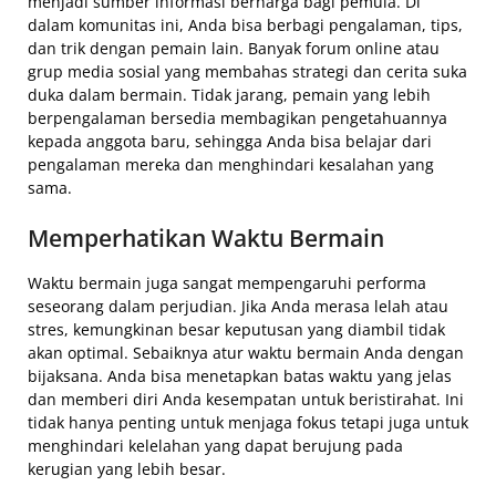
menjadi sumber informasi berharga bagi pemula. Di
dalam komunitas ini, Anda bisa berbagi pengalaman, tips,
dan trik dengan pemain lain. Banyak forum online atau
grup media sosial yang membahas strategi dan cerita suka
duka dalam bermain. Tidak jarang, pemain yang lebih
berpengalaman bersedia membagikan pengetahuannya
kepada anggota baru, sehingga Anda bisa belajar dari
pengalaman mereka dan menghindari kesalahan yang
sama.
Memperhatikan Waktu Bermain
Waktu bermain juga sangat mempengaruhi performa
seseorang dalam perjudian. Jika Anda merasa lelah atau
stres, kemungkinan besar keputusan yang diambil tidak
akan optimal. Sebaiknya atur waktu bermain Anda dengan
bijaksana. Anda bisa menetapkan batas waktu yang jelas
dan memberi diri Anda kesempatan untuk beristirahat. Ini
tidak hanya penting untuk menjaga fokus tetapi juga untuk
menghindari kelelahan yang dapat berujung pada
kerugian yang lebih besar.