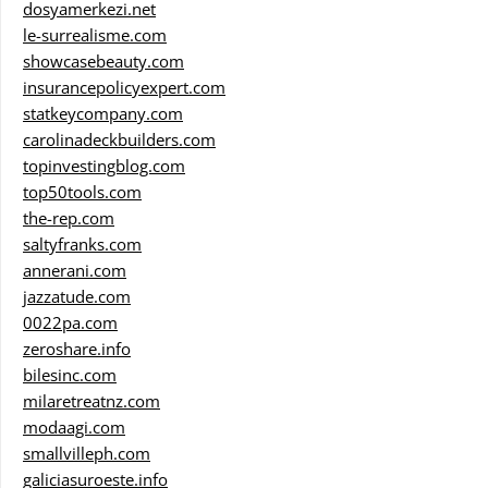
dosyamerkezi.net
le-surrealisme.com
showcasebeauty.com
insurancepolicyexpert.com
statkeycompany.com
carolinadeckbuilders.com
topinvestingblog.com
top50tools.com
the-rep.com
saltyfranks.com
annerani.com
jazzatude.com
0022pa.com
zeroshare.info
bilesinc.com
milaretreatnz.com
modaagi.com
smallvilleph.com
galiciasuroeste.info