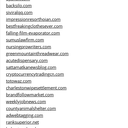
backsilo.com
siviralqq.com
impressionresorthoian.com
bestfreakingclothesever.com
falling-film-evaporator.com
sumuslawfirm.com
nursingprowriters.com
greenmountainthreadwear.com
acutedispensary.com
sattamatkanewsblog.com
cryptocurrencytradingcn.com
totowaz.com
charlestonwipesettlement.com
brandfollowmarket.com
weeklyjobnews.com
countyanimalshelter.com
adwebtagging.com
ranksuperior.net