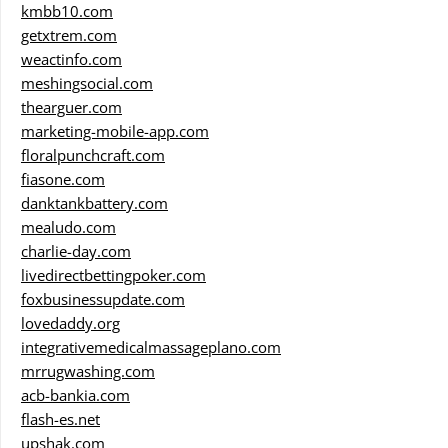
kmbb10.com
getxtrem.com
weactinfo.com
meshingsocial.com
thearguer.com
marketing-mobile-app.com
floralpunchcraft.com
fiasone.com
danktankbattery.com
mealudo.com
charlie-day.com
livedirectbettingpoker.com
foxbusinessupdate.com
lovedaddy.org
integrativemedicalmassageplano.com
mrrugwashing.com
acb-bankia.com
flash-es.net
upshak.com