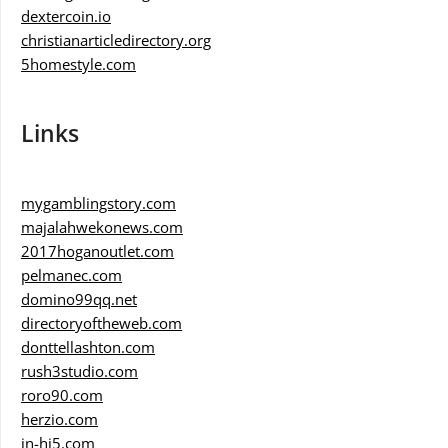
dextercoin.io
christianarticledirectory.org
5homestyle.com
Links
mygamblingstory.com
majalahwekonews.com
2017hoganoutlet.com
pelmanec.com
domino99qq.net
directoryoftheweb.com
donttellashton.com
rush3studio.com
roro90.com
herzio.com
in-hi5.com