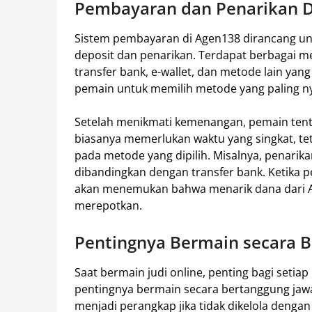
Pembayaran dan Penarikan 
Sistem pembayaran di Agen138 dirancang 
deposit dan penarikan. Terdapat berbagai m
transfer bank, e-wallet, dan metode lain yan
pemain untuk memilih metode yang paling n
Setelah menikmati kemenangan, pemain tent
biasanya memerlukan waktu yang singkat, tet
pada metode yang dipilih. Misalnya, penarik
dibandingkan dengan transfer bank. Ketika 
akan menemukan bahwa menarik dana dari A
merepotkan.
Pentingnya Bermain secara 
Saat bermain judi online, penting bagi set
pentingnya bermain secara bertanggung jawab
menjadi perangkap jika tidak dikelola denga