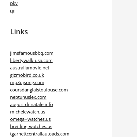
pkv
qq
Links
jimsfamousbbq.com
libertywalk-usa.com
australiamovie.net
gizmobird.co.uk
mp3djsong.com
coursdanglaistoulouse.com
neptunuslex.com
auguri-di-natale.info
michelewatch.us
omega--watches.us
breitling-watches.us
tgarnettcentrallautoads.com