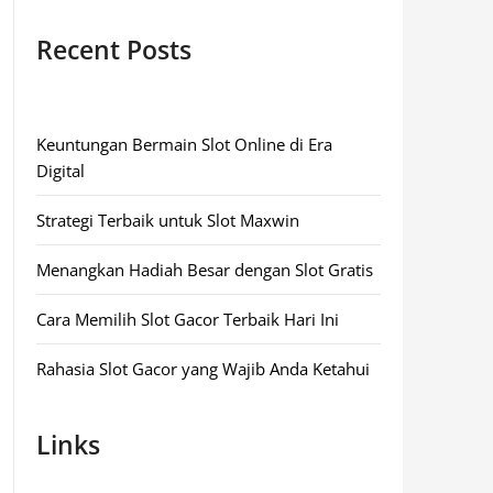
Recent Posts
Keuntungan Bermain Slot Online di Era
Digital
Strategi Terbaik untuk Slot Maxwin
Menangkan Hadiah Besar dengan Slot Gratis
Cara Memilih Slot Gacor Terbaik Hari Ini
Rahasia Slot Gacor yang Wajib Anda Ketahui
Links