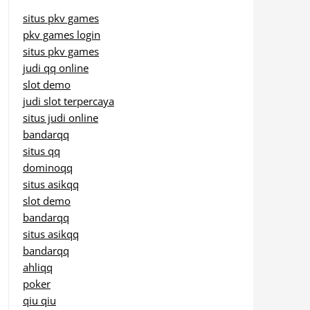
situs pkv games
pkv games login
situs pkv games
judi qq online
slot demo
judi slot terpercaya
situs judi online
bandarqq
situs qq
dominoqq
situs asikqq
slot demo
bandarqq
situs asikqq
bandarqq
ahliqq
poker
qiu qiu