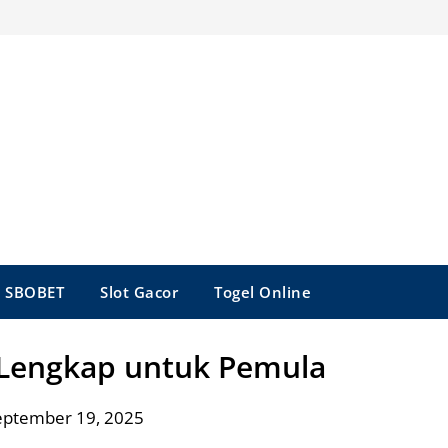
SBOBET
Slot Gacor
Togel Online
Lengkap untuk Pemula
eptember 19, 2025