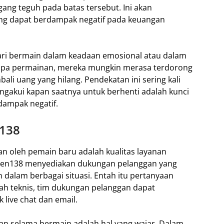
ng teguh pada batas tersebut. Ini akan
g dapat berdampak negatif pada keuangan
ri bermain dalam keadaan emosional atau dalam
rapa permainan, mereka mungkin merasa terdorong
i uang yang hilang. Pendekatan ini sering kali
ngakui kapan saatnya untuk berhenti adalah kunci
dampak negatif.
n138
an oleh pemain baru adalah kualitas layanan
Agen138 menyediakan dukungan pelanggan yang
dalam berbagai situasi. Entah itu pertanyaan
ah teknis, tim dukungan pelanggan dapat
 live chat dan email.
an selama bermain adalah hal yang wajar. Dalam