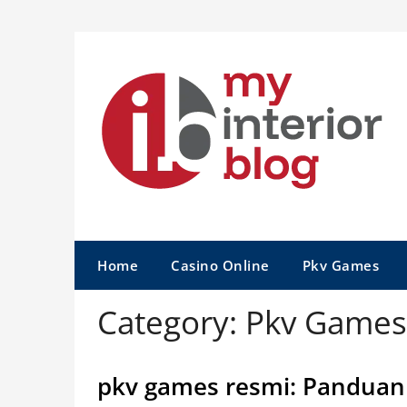
Skip
to
content
Home
Casino Online
Pkv Games
Category:
Pkv Games
pkv games resmi: Panduan