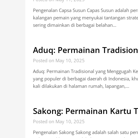
Pengenalan Capsa Susun Capas Susun adalah perm
kalangan pemain yang menyukai tantangan strate
sering dimainkan di berbagai belahan…
Aduq: Permainan Tradisio
Posted on May 10, 2025
Aduq: Permainan Tradisional yang Menggugah Ken
yang populer di berbagai daerah di Indonesia, kh
kali dilakukan di halaman rumah, lapangan,…
Sakong: Permainan Kartu T
Posted on May 10, 2025
Pengenalan Sakong Sakong adalah salah satu perm