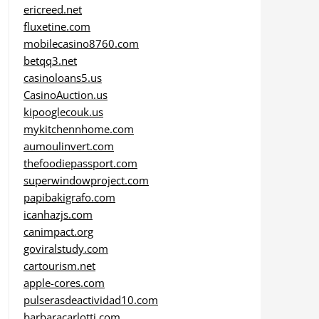
ericreed.net
fluxetine.com
mobilecasino8760.com
betqq3.net
casinoloans5.us
CasinoAuction.us
kipooglecouk.us
mykitchennhome.com
aumoulinvert.com
thefoodiepassport.com
superwindowproject.com
papibakigrafo.com
icanhazjs.com
canimpact.org
goviralstudy.com
cartourism.net
apple-cores.com
pulserasdeactividad10.com
barbaracarlotti.com