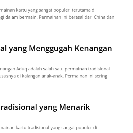
ainan kartu yang sangat populer, terutama di
gi dalam bermain. Permainan ini berasal dari China dan
nal yang Menggugah Kenangan
angan Aduq adalah salah satu permainan tradisional
ususnya di kalangan anak-anak. Permainan ini sering
radisional yang Menarik
ainan kartu tradisional yang sangat populer di