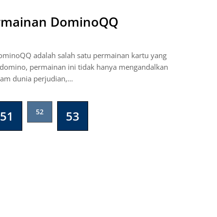
ermainan DominoQQ
inoQQ adalah salah satu permainan kartu yang
 domino, permainan ini tidak hanya mengandalkan
alam dunia perjudian,…
52
51
53