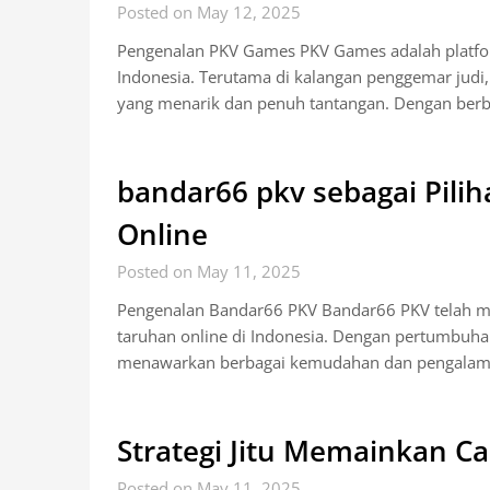
Posted on May 12, 2025
Pengenalan PKV Games PKV Games adalah platfo
Indonesia. Terutama di kalangan penggemar jud
yang menarik dan penuh tantangan. Dengan ber
bandar66 pkv sebagai Pil
Online
Posted on May 11, 2025
Pengenalan Bandar66 PKV Bandar66 PKV telah me
taruhan online di Indonesia. Dengan pertumbuhan
menawarkan berbagai kemudahan dan pengala
Strategi Jitu Memainkan C
Posted on May 11, 2025