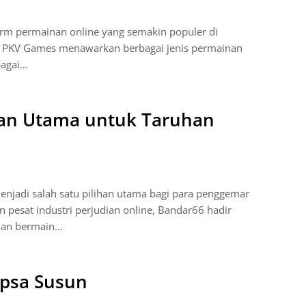
rm permainan online yang semakin populer di
i, PKV Games menawarkan berbagai jenis permainan
bagai…
ihan Utama untuk Taruhan
njadi salah satu pilihan utama bagi para penggemar
 pesat industri perjudian online, Bandar66 hadir
man bermain…
apsa Susun