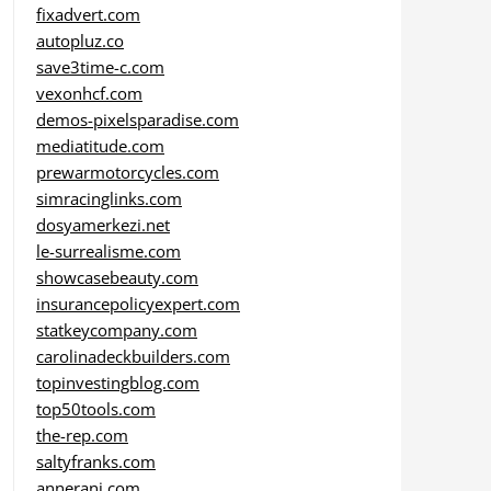
fixadvert.com
autopluz.co
save3time-c.com
vexonhcf.com
demos-pixelsparadise.com
mediatitude.com
prewarmotorcycles.com
simracinglinks.com
dosyamerkezi.net
le-surrealisme.com
showcasebeauty.com
insurancepolicyexpert.com
statkeycompany.com
carolinadeckbuilders.com
topinvestingblog.com
top50tools.com
the-rep.com
saltyfranks.com
annerani.com