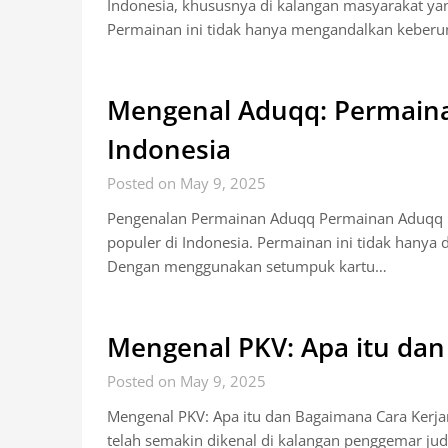
Indonesia, khususnya di kalangan masyarakat y
Permainan ini tidak hanya mengandalkan keberu
Mengenal Aduqq: Permaina
Indonesia
Posted on May 9, 2025
Pengenalan Permainan Aduqq Permainan Aduqq m
populer di Indonesia. Permainan ini tidak hanya 
Dengan menggunakan setumpuk kartu…
Mengenal PKV: Apa itu dan
Posted on May 9, 2025
Mengenal PKV: Apa itu dan Bagaimana Cara Kerja
telah semakin dikenal di kalangan penggemar judi